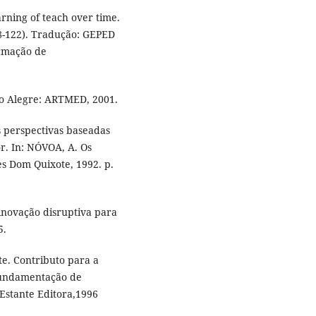
ning of teach over time.
08-122). Tradução: GEPED
ormação de
o Alegre: ARTMED, 2001.
s perspectivas baseadas
r. In: NÓVOA, A. Os
es Dom Quixote, 1992. p.
inovação disruptiva para
5.
te. Contributo para a
 fundamentação de
 Estante Editora,1996