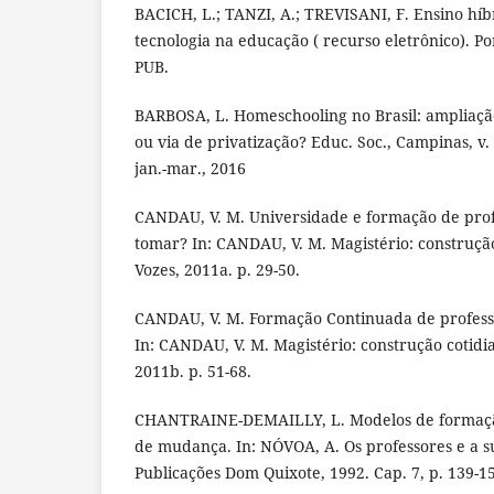
BACICH, L.; TANZI, A.; TREVISANI, F. Ensino híb
tecnologia na educação ( recurso eletrônico). Po
PUB.
BARBOSA, L. Homeschooling no Brasil: ampliaçã
ou via de privatização? Educ. Soc., Campinas, v. 
jan.-mar., 2016
CANDAU, V. M. Universidade e formação de pro
tomar? In: CANDAU, V. M. Magistério: construção
Vozes, 2011a. p. 29-50.
CANDAU, V. M. Formação Continuada de professo
In: CANDAU, V. M. Magistério: construção cotidia
2011b. p. 51-68.
CHANTRAINE-DEMAILLY, L. Modelos de formação
de mudança. In: NÓVOA, A. Os professores e a s
Publicações Dom Quixote, 1992. Cap. 7, p. 139-1