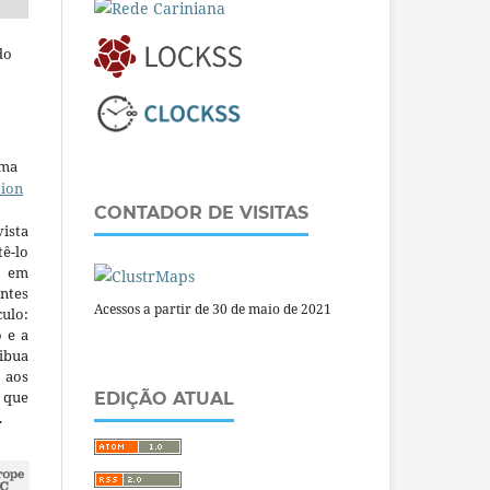
do
uma
tion
CONTADOR DE VISITAS
ista
ê-lo
m em
ntes
Acessos a partir de 30 de maio de 2021
culo:
o e a
ibua
 aos
a que
EDIÇÃO ATUAL
.