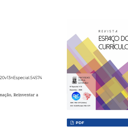
020v13nEspecial.54574
mação, Reinventar a
PDF