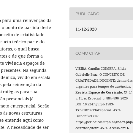
PUBLICADO
ão para uma reinvenção da
é o ponto de partida deste
11-12-2020
onceito de criatividade
ructo teórico parte do
toras, o qual busca
COMO CITAR
tes e de que forma a
te vivência espaços de
VIEIRA, Camila; COIMBRA, Silvia
m presentes. Na segunda
Gabrielle Braz. O CONCEITO DE
ndêmico, vivido em escala
CRIATIVIDADE DOCENTE: demandas
s pela reinvenção da
urgentes para tempos de ausências.
stratégias para sua
Revista Espaço do Currículo
,
[S. l.]
,
ão presenciais já
v. 13, n. Especial, p. 884–896, 2020.
DOI: 10.22478/ufpb.1983-
moto emergencial. Serão
1579.2020v13nEspecial.54574.
o às novas estruturas
Disponível em:
e se entende aqui como
https://periodicos.ufpb.br/index.php/
nte. A necessidade de ser
ec/article/view/54574. Acesso em: 6