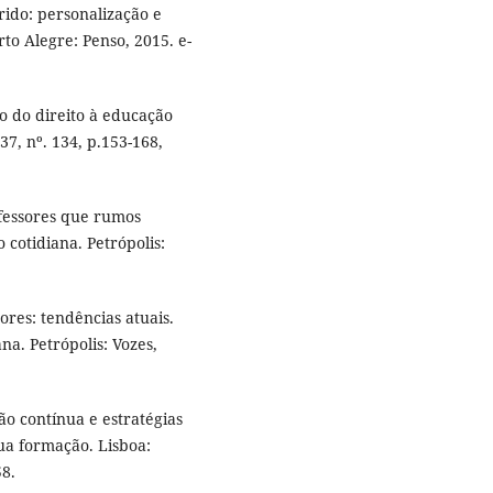
rido: personalização e
rto Alegre: Penso, 2015. e-
o do direito à educação
37, nº. 134, p.153-168,
fessores que rumos
 cotidiana. Petrópolis:
res: tendências atuais.
na. Petrópolis: Vozes,
 contínua e estratégias
ua formação. Lisboa:
58.