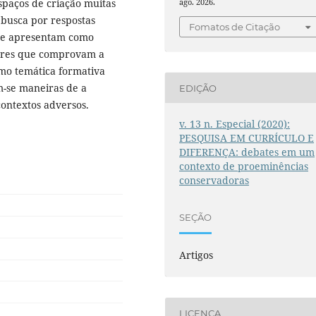
spaços de criação muitas
ago. 2026.
 busca por respostas
Fomatos de Citação
s se apresentam como
ores que comprovam a
omo temática formativa
m-se maneiras de a
EDIÇÃO
ontextos adversos.
v. 13 n. Especial (2020):
PESQUISA EM CURRÍCULO E
DIFERENÇA: debates em um
contexto de proeminências
conservadoras
SEÇÃO
Artigos
LICENÇA