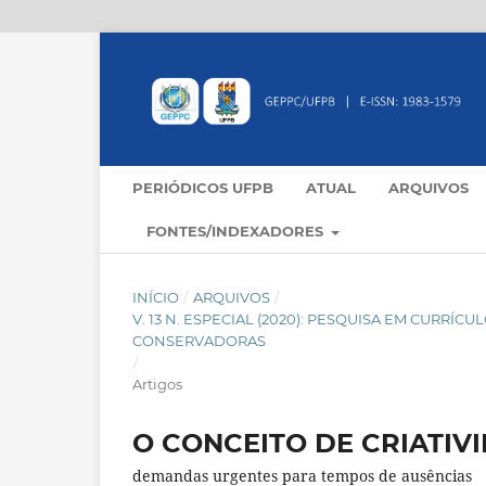
PERIÓDICOS UFPB
ATUAL
ARQUIVOS
FONTES/INDEXADORES
INÍCIO
/
ARQUIVOS
/
V. 13 N. ESPECIAL (2020): PESQUISA EM CURR
CONSERVADORAS
/
Artigos
O CONCEITO DE CRIATIV
demandas urgentes para tempos de ausências