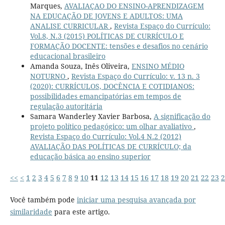
Marques,
AVALIAÇAO DO ENSINO-APRENDIZAGEM
NA EDUCAÇÃO DE JOVENS E ADULTOS: UMA
ANALISE CURRICULAR
,
Revista Espaço do Currículo:
Vol.8, N.3 (2015) POLÍTICAS DE CURRÍCULO E
FORMAÇÃO DOCENTE: tensões e desafios no cenário
educacional brasileiro
Amanda Souza, Inês Oliveira,
ENSINO MÉDIO
NOTURNO
,
Revista Espaço do Currículo: v. 13 n. 3
(2020): CURRÍCULOS, DOCÊNCIA E COTIDIANOS:
possibilidades emancipatórias em tempos de
regulação autoritária
Samara Wanderley Xavier Barbosa,
A significação do
projeto político pedagógico: um olhar avaliativo
,
Revista Espaço do Currículo: Vol.4 N.2 (2012)
AVALIAÇÃO DAS POLÍTICAS DE CURRÍCULO; da
educação básica ao ensino superior
<<
<
1
2
3
4
5
6
7
8
9
10
11
12
13
14
15
16
17
18
19
20
21
22
23
2
Você também pode
iniciar uma pesquisa avançada por
similaridade
para este artigo.