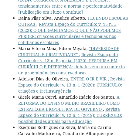
tensionamentos entre a norma e performatividade
[Publicação em Fluxo Contínuo]
Daina Pilar Silva, Anelice Ribetto,
TECENDO ESCOLAS
OUTRAS
,
Revista Espaço do Currículo: v. 15 n. 3
(2022): O QUE GANHAMOS, O QUE NÃO PODEMOS
PERDER: criações curriculares e tecnologias nos
cotidianos escolares
Maria Vitória Maia, Edson Miyata,
“DIVERSIDADE
CULTURAL E CRIATIVIDADE”
,
Revista Espaço do
Currículo: v. 13 n. Especial (2020): PESQUISA EM
CURRÍCULO E DIFERENÇA: debates em um contexto
de proeminências conservadoras
Adelson Dias de Oliveira,
ENTRE O IR E VIR
,
Revista
Espaço do Currículo: v. 13 n. 1 (2020): CURRÍCULO:
criações e (re)insurgência
Gicele Maria Cervi, Amarildo Inácio dos Santos,
A
REFORMA DO ENSINO MÉDIO BRASILEIRO COMO
ESTRATÉGIA BIOPOLÍTICA DE GOVERNO
,
Revista
Espaço do Currículo: v. 12 n. 1 (2019): CURRÍCULO:
possibilidades atuais para educação
Esequias Rodrigues da Silva, Maria do Carmo
Carvalho Madureiro, Cláudio de Albuquerque