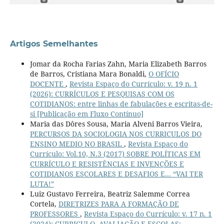
Artigos Semelhantes
Jomar da Rocha Farias Zahn, Maria Elizabeth Barros
de Barros, Cristiana Mara Bonaldi,
O OFÍCIO
DOCENTE
,
Revista Espaço do Currículo: v. 19 n. 1
(2026): CURRÍCULOS E PESQUISAS COM OS
COTIDIANOS: entre linhas de fabulações e escritas-de-
si [Publicação em Fluxo Contínuo]
Maria das Dôres Sousa, Maria Alveni Barros Vieira,
PERCURSOS DA SOCIOLOGIA NOS CURRICULOS DO
ENSINO MEDIO NO BRASIL
,
Revista Espaço do
Currículo: Vol.10, N.3 (2017) SOBRE POLÍTICAS EM
CURRÍCULO E RESISTÊNCIAS E INVENÇÕES E
COTIDIANOS ESCOLARES E DESAFIOS E... “VAI TER
LUTA!”
Luiz Gustavo Ferreira, Beatriz Salemme Correa
Cortela,
DIRETRIZES PARA A FORMAÇÃO DE
PROFESSORES
,
Revista Espaço do Currículo: v. 17 n. 1
(2024): CURRICULO, AVALIAÇÃO E ESCOLAS: