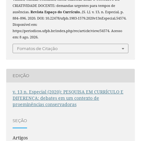
CRIATIVIDADE DOCENTE: demandas urgentes para tempos de
ausências.
Revista Espaço do Currículo
,
[S. l.]
, v. 13, n. Especial, p.
884–896, 2020. DOI: 10.22478/ufpb.1983-1579.2020v13nEspecial.54574.
Disponível em:
https://periodicos.ufpb.br/index.php/rec/article/view/54574. Acesso
em: 8 ago. 2026.
Fomatos de Citação
EDIÇÃO
v. 13 n. Especial (2020): PESQUISA EM CURRÍCULO E
DIFERENÇA: debates em um contexto de
proeminências conservadoras
SEÇÃO
Artigos