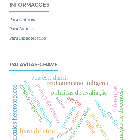
INFORMAÇÕES
Para Leitores
Para Autores
Para Bibliotecários
PALAVRAS-CHAVE
voz estudantil
espaço universitário
protagonismo indígena
prática de ensino
e
n
s
i
n
o
u
p
e
r
i
o
r
currículos heterotópicos
diferenças
políticas de avaliação
formação de docentes.
parfor
saber
resenha
s
.
território
diretriz curricular
afeto
creche
pós-graduação
mídia
texto escolar
livro didático.