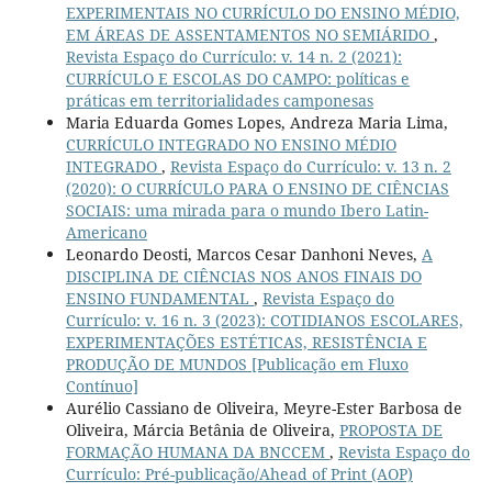
EXPERIMENTAIS NO CURRÍCULO DO ENSINO MÉDIO,
EM ÁREAS DE ASSENTAMENTOS NO SEMIÁRIDO
,
Revista Espaço do Currículo: v. 14 n. 2 (2021):
CURRÍCULO E ESCOLAS DO CAMPO: políticas e
práticas em territorialidades camponesas
Maria Eduarda Gomes Lopes, Andreza Maria Lima,
CURRÍCULO INTEGRADO NO ENSINO MÉDIO
INTEGRADO
,
Revista Espaço do Currículo: v. 13 n. 2
(2020): O CURRÍCULO PARA O ENSINO DE CIÊNCIAS
SOCIAIS: uma mirada para o mundo Ibero Latin-
Americano
Leonardo Deosti, Marcos Cesar Danhoni Neves,
A
DISCIPLINA DE CIÊNCIAS NOS ANOS FINAIS DO
ENSINO FUNDAMENTAL
,
Revista Espaço do
Currículo: v. 16 n. 3 (2023): COTIDIANOS ESCOLARES,
EXPERIMENTAÇÕES ESTÉTICAS, RESISTÊNCIA E
PRODUÇÃO DE MUNDOS [Publicação em Fluxo
Contínuo]
Aurélio Cassiano de Oliveira, Meyre-Ester Barbosa de
Oliveira, Márcia Betânia de Oliveira,
PROPOSTA DE
FORMAÇÃO HUMANA DA BNCCEM
,
Revista Espaço do
Currículo: Pré-publicação/Ahead of Print (AOP)