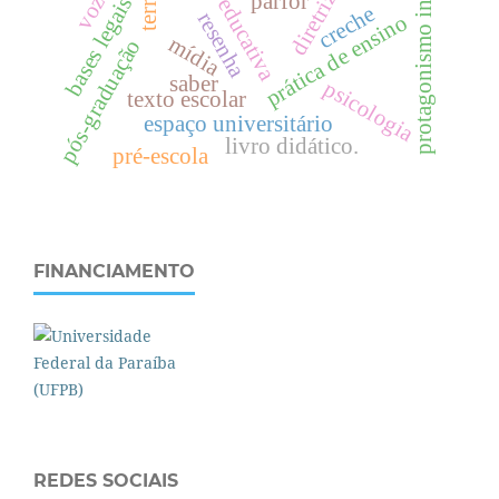
política educativa
protagonismo indígena
parfor
bases legais
creche
resenha
prática de ensino
mídia
pós-graduação
saber
psicologia
texto escolar
espaço universitário
livro didático.
pré-escola
FINANCIAMENTO
REDES SOCIAIS