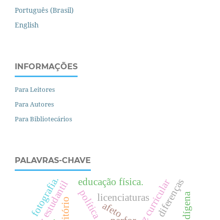
Português (Brasil)
English
INFORMAÇÕES
Para Leitores
Para Autores
Para Bibliotecários
PALAVRAS-CHAVE
fotografia.
educação física.
diferenças
diretriz curricular
voz estudantil
licenciaturas
território
afeto