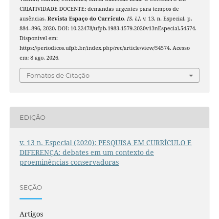
CRIATIVIDADE DOCENTE: demandas urgentes para tempos de
ausências.
Revista Espaço do Currículo
,
[S. l.]
, v. 13, n. Especial, p.
884–896, 2020. DOI: 10.22478/ufpb.1983-1579.2020v13nEspecial.54574.
Disponível em:
https://periodicos.ufpb.br/index.php/rec/article/view/54574. Acesso
em: 8 ago. 2026.
Fomatos de Citação
EDIÇÃO
v. 13 n. Especial (2020): PESQUISA EM CURRÍCULO E
DIFERENÇA: debates em um contexto de
proeminências conservadoras
SEÇÃO
Artigos