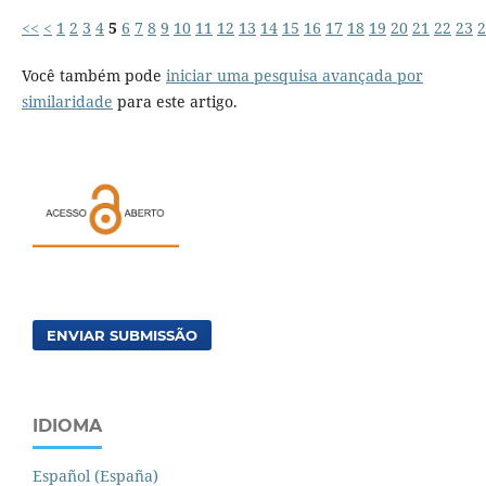
<<
<
1
2
3
4
5
6
7
8
9
10
11
12
13
14
15
16
17
18
19
20
21
22
23
2
Você também pode
iniciar uma pesquisa avançada por
similaridade
para este artigo.
ENVIAR SUBMISSÃO
IDIOMA
Español (España)