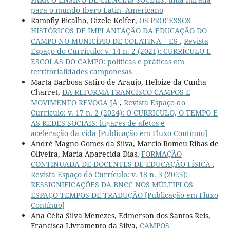
para o mundo Ibero Latin- Americano
Ramofly Bicalho, Gizele Kelfer,
OS PROCESSOS
HISTÓRICOS DE IMPLANTAÇÃO DA EDUCAÇÃO DO
CAMPO NO MUNICÍPIO DE COLATINA – ES
,
Revista
Espaço do Currículo: v. 14 n. 2 (2021): CURRÍCULO E
ESCOLAS DO CAMPO: políticas e práticas em
territorialidades camponesas
Marta Barbosa Satiro de Araujo, Heloize da Cunha
Charret,
DA REFORMA FRANCISCO CAMPOS E
MOVIMENTO REVOGA JÁ
,
Revista Espaço do
Currículo: v. 17 n. 2 (2024): O CURRÍCULO, O TEMPO E
AS REDES SOCIAIS: lugares de afetos e
aceleração da vida [Publicação em Fluxo Contínuo]
André Magno Gomes da Silva, Marcio Romeu Ribas de
Oliveira, Maria Aparecida Dias,
FORMAÇÃO
CONTINUADA DE DOCENTES DE EDUCAÇÃO FÍSICA
,
Revista Espaço do Currículo: v. 18 n. 3 (2025):
RESSIGNIFICAÇÕES DA BNCC NOS MÚLTIPLOS
ESPAÇO-TEMPOS DE TRADUÇÃO [Publicação em Fluxo
Contínuo]
Ana Célia Silva Menezes, Edmerson dos Santos Reis,
Francisca Livramento da Silva,
CAMPOS