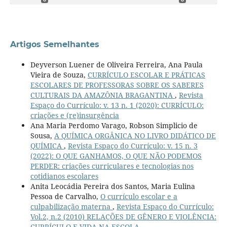
Artigos Semelhantes
Deyverson Luener de Oliveira Ferreira, Ana Paula
Vieira de Souza,
CURRÍCULO ESCOLAR E PRÁTICAS
ESCOLARES DE PROFESSORAS SOBRE OS SABERES
CULTURAIS DA AMAZÔNIA BRAGANTINA
,
Revista
Espaço do Currículo: v. 13 n. 1 (2020): CURRÍCULO:
criações e (re)insurgência
Ana Maria Perdomo Varago, Robson Simplicio de
Sousa,
A QUÍMICA ORGÂNICA NO LIVRO DIDÁTICO DE
QUÍMICA
,
Revista Espaço do Currículo: v. 15 n. 3
(2022): O QUE GANHAMOS, O QUE NÃO PODEMOS
PERDER: criações curriculares e tecnologias nos
cotidianos escolares
Anita Leocádia Pereira dos Santos, Maria Eulina
Pessoa de Carvalho,
O currículo escolar e a
culpabilização materna
,
Revista Espaço do Currículo:
Vol.2, n.2 (2010) RELAÇÕES DE GÊNERO E VIOLÊNCIA:
CURRÍCULO E VIDA NA ESCOLA