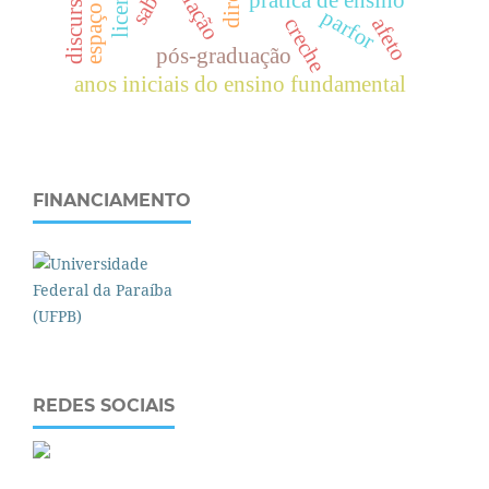
saber
parfor
creche
afeto
pós-graduação
anos iniciais do ensino fundamental
FINANCIAMENTO
REDES SOCIAIS