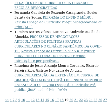
RELAÇÕES ENTRE CURRÍCULOS INTEGRADOS E
ESCOLAS DEMOCRÁTICAS
Fernanda Gabriela de Rezende Casagrande, Suelen
Batista de Souza,
REFORMA DO ENSINO MÉDIO
,
Revista Espaço do Currículo: Pré-publicação/Ahead of
Print (AOP)
Tamires Barros Veloso, Lucinalva Andrade Ataíde de
Almeida,
PROCESSOS DE NEGOCIAÇÕES-
ARTICULAÇÕES DE POLÍTICAS-PRÁTICAS
CURRICULARES NO CENÁRIO PANDÊMICO DA COVID-
19
,
Revista Espaço do Currículo: v. 15 n. 2 (2022):
CURRÍCULO E TEORIA DO DISCURSO: temas,
estratégias e perspectivas...
Risaelma de Jesus Arcanjo Moura Cordeiro, Ricardo
Pereira Rios, Gisleise Nogueira de Aguiar,
CURRICULARIZAÇÃO DA EXTENSÃO EM CURSOS DE
GRADUAÇÃO EM INSTITUIÇÃO DE ENSINO SUPERIOR
EM SÃO PAULO
,
Revista Espaço do Currículo: Pré-
publicação/Ahead of Print (AOP)
<<
<
7
8
9
10
11
12
13
14
15
16
17
18
19
20
21
22
23
24
25
26
27