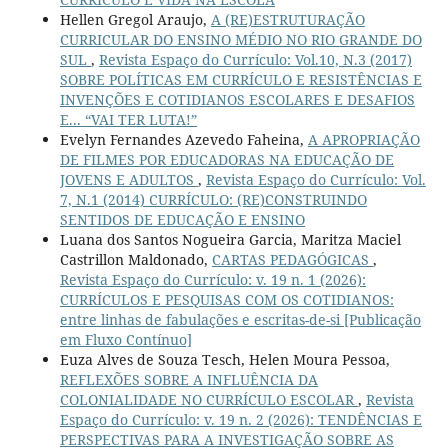
Hellen Gregol Araujo,
A (RE)ESTRUTURAÇÃO
CURRICULAR DO ENSINO MÉDIO NO RIO GRANDE DO
SUL
,
Revista Espaço do Currículo: Vol.10, N.3 (2017)
SOBRE POLÍTICAS EM CURRÍCULO E RESISTÊNCIAS E
INVENÇÕES E COTIDIANOS ESCOLARES E DESAFIOS
E... “VAI TER LUTA!”
Evelyn Fernandes Azevedo Faheina,
A APROPRIAÇÃO
DE FILMES POR EDUCADORAS NA EDUCAÇÃO DE
JOVENS E ADULTOS
,
Revista Espaço do Currículo: Vol.
7, N.1 (2014) CURRÍCULO: (RE)CONSTRUINDO
SENTIDOS DE EDUCAÇÃO E ENSINO
Luana dos Santos Nogueira Garcia, Maritza Maciel
Castrillon Maldonado,
CARTAS PEDAGÓGICAS
,
Revista Espaço do Currículo: v. 19 n. 1 (2026):
CURRÍCULOS E PESQUISAS COM OS COTIDIANOS:
entre linhas de fabulações e escritas-de-si [Publicação
em Fluxo Contínuo]
Euza Alves de Souza Tesch, Helen Moura Pessoa,
REFLEXÕES SOBRE A INFLUÊNCIA DA
COLONIALIDADE NO CURRÍCULO ESCOLAR
,
Revista
Espaço do Currículo: v. 19 n. 2 (2026): TENDÊNCIAS E
PERSPECTIVAS PARA A INVESTIGAÇÃO SOBRE AS