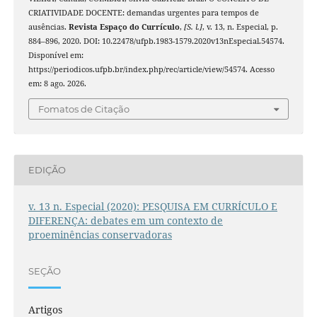
CRIATIVIDADE DOCENTE: demandas urgentes para tempos de
ausências.
Revista Espaço do Currículo
,
[S. l.]
, v. 13, n. Especial, p.
884–896, 2020. DOI: 10.22478/ufpb.1983-1579.2020v13nEspecial.54574.
Disponível em:
https://periodicos.ufpb.br/index.php/rec/article/view/54574. Acesso
em: 8 ago. 2026.
Fomatos de Citação
EDIÇÃO
v. 13 n. Especial (2020): PESQUISA EM CURRÍCULO E
DIFERENÇA: debates em um contexto de
proeminências conservadoras
SEÇÃO
Artigos