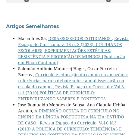
Artigos Semelhantes
Maria Inês Sá,
DESASSOSSEGOS COTIDIANOS
,
Revista
Espaço do Currículo: v. 16 n. 3 (2023): COTIDIANOS
ESCOLARES, EXPERIMENTAÇÕES ESTÉTICAS,
RESISTÊNCIA E PRODUÇÃO DE MUNDOS [Publicação
em Fluxo Contínuo]
Salomão Antônio Mufarrej Hage , Oscar Ferreira
Barros ,
Currículo e educação do campo na amazônia:
referências para o debate sobre a multisseriação na
escola do campo
,
Revista Espaço do Currículo: Vol.3,
n.1 (2010) POLÍTICAS DE CURRÍCULO:
ENTRECRUZANDO SABERES E CONTEXTOS
José Romualdo Mendes de Sousa, Ana Claudia Uchôa
Araújo,
A DIMENSÃO OCULTA DO CURRÍCULO NO
ENSINO DA LÍNGUA PORTUGUESA NA EJA: ESTUDO
DE CASO
,
Revista Espaço do Currículo: Vol.6 N.3
(2013) A POLÍTICA DE CURRÍCULO: TENDÊNCIAS E
DESAFIOS NO CONTEXTO DA EDUCAÇÃO DE JOVENS