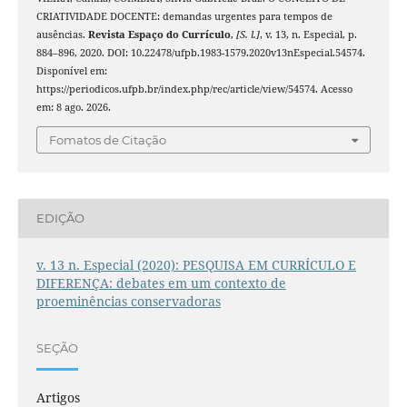
CRIATIVIDADE DOCENTE: demandas urgentes para tempos de
ausências.
Revista Espaço do Currículo
,
[S. l.]
, v. 13, n. Especial, p.
884–896, 2020. DOI: 10.22478/ufpb.1983-1579.2020v13nEspecial.54574.
Disponível em:
https://periodicos.ufpb.br/index.php/rec/article/view/54574. Acesso
em: 8 ago. 2026.
Fomatos de Citação
EDIÇÃO
v. 13 n. Especial (2020): PESQUISA EM CURRÍCULO E
DIFERENÇA: debates em um contexto de
proeminências conservadoras
SEÇÃO
Artigos