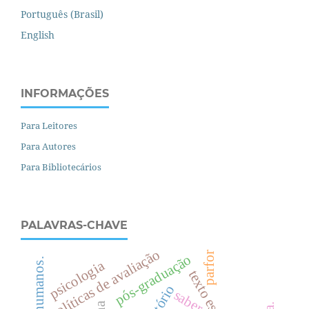
Português (Brasil)
English
INFORMAÇÕES
Para Leitores
Para Autores
Para Bibliotecários
PALAVRAS-CHAVE
políticas de avaliação
parfor
pós-graduação
.
psicologia
texto escolar
território
saber