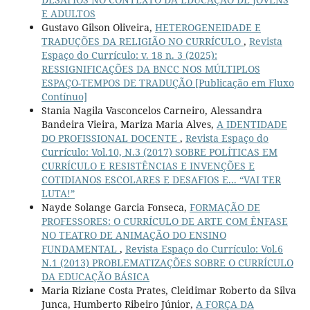
E ADULTOS
Gustavo Gilson Oliveira,
HETEROGENEIDADE E
TRADUÇÕES DA RELIGIÃO NO CURRÍCULO
,
Revista
Espaço do Currículo: v. 18 n. 3 (2025):
RESSIGNIFICAÇÕES DA BNCC NOS MÚLTIPLOS
ESPAÇO-TEMPOS DE TRADUÇÃO [Publicação em Fluxo
Contínuo]
Stania Nagila Vasconcelos Carneiro, Alessandra
Bandeira Vieira, Mariza Maria Alves,
A IDENTIDADE
DO PROFISSIONAL DOCENTE
,
Revista Espaço do
Currículo: Vol.10, N.3 (2017) SOBRE POLÍTICAS EM
CURRÍCULO E RESISTÊNCIAS E INVENÇÕES E
COTIDIANOS ESCOLARES E DESAFIOS E... “VAI TER
LUTA!”
Nayde Solange Garcia Fonseca,
FORMAÇÃO DE
PROFESSORES: O CURRÍCULO DE ARTE COM ÊNFASE
NO TEATRO DE ANIMAÇÃO DO ENSINO
FUNDAMENTAL
,
Revista Espaço do Currículo: Vol.6
N.1 (2013) PROBLEMATIZAÇÕES SOBRE O CURRÍCULO
DA EDUCAÇÃO BÁSICA
Maria Riziane Costa Prates, Cleidimar Roberto da Silva
Junca, Humberto Ribeiro Júnior,
A FORÇA DA