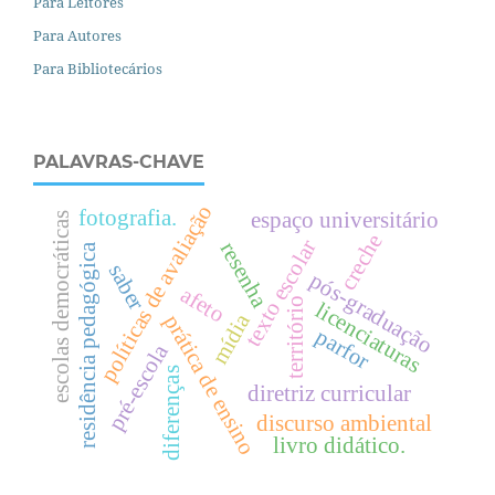
Para Leitores
Para Autores
Para Bibliotecários
PALAVRAS-CHAVE
políticas de avaliação
fotografia.
espaço universitário
escolas democráticas
creche
texto escolar
resenha
residência pedagógica
saber
pós-graduação
afeto
território
licenciaturas
mídia
prática de ensino
parfor
pré-escola
diferenças
diretriz curricular
discurso ambiental
livro didático.