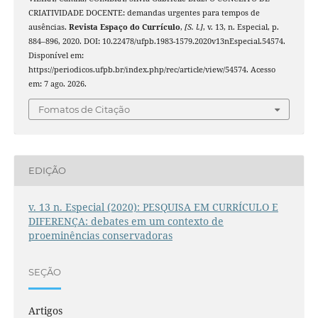
CRIATIVIDADE DOCENTE: demandas urgentes para tempos de
ausências.
Revista Espaço do Currículo
,
[S. l.]
, v. 13, n. Especial, p.
884–896, 2020. DOI: 10.22478/ufpb.1983-1579.2020v13nEspecial.54574.
Disponível em:
https://periodicos.ufpb.br/index.php/rec/article/view/54574. Acesso
em: 7 ago. 2026.
Fomatos de Citação
EDIÇÃO
v. 13 n. Especial (2020): PESQUISA EM CURRÍCULO E
DIFERENÇA: debates em um contexto de
proeminências conservadoras
SEÇÃO
Artigos