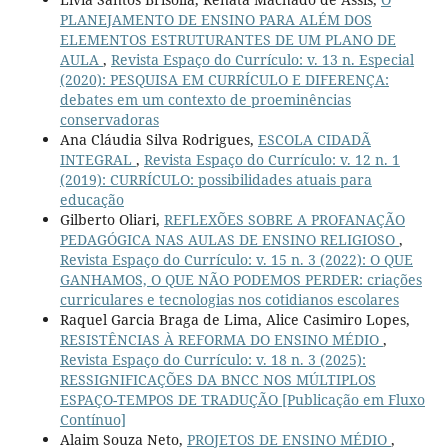
PLANEJAMENTO DE ENSINO PARA ALÉM DOS
ELEMENTOS ESTRUTURANTES DE UM PLANO DE
AULA
,
Revista Espaço do Currículo: v. 13 n. Especial
(2020): PESQUISA EM CURRÍCULO E DIFERENÇA:
debates em um contexto de proeminências
conservadoras
Ana Cláudia Silva Rodrigues,
ESCOLA CIDADÃ
INTEGRAL
,
Revista Espaço do Currículo: v. 12 n. 1
(2019): CURRÍCULO: possibilidades atuais para
educação
Gilberto Oliari,
REFLEXÕES SOBRE A PROFANAÇÃO
PEDAGÓGICA NAS AULAS DE ENSINO RELIGIOSO
,
Revista Espaço do Currículo: v. 15 n. 3 (2022): O QUE
GANHAMOS, O QUE NÃO PODEMOS PERDER: criações
curriculares e tecnologias nos cotidianos escolares
Raquel Garcia Braga de Lima, Alice Casimiro Lopes,
RESISTÊNCIAS À REFORMA DO ENSINO MÉDIO
,
Revista Espaço do Currículo: v. 18 n. 3 (2025):
RESSIGNIFICAÇÕES DA BNCC NOS MÚLTIPLOS
ESPAÇO-TEMPOS DE TRADUÇÃO [Publicação em Fluxo
Contínuo]
Alaim Souza Neto,
PROJETOS DE ENSINO MÉDIO
,