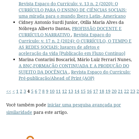
Revista Espaço do Currículo: v. 13 n. 2 (2020): O
CURRÍCULO PARA O ENSINO DE CIÊNCIAS SOCIAIS:
uma mirada para o mundo Ibero Latin- Americano
Cidney Antonio Surdi Junior, Otília Maria Alves da
Nóbrega Alberto Dantas,
PROFISSÃO DOCENTE E
CURRÍCULO NARRATIVO
,
Revista Espaço do
Currículo: v. 17 n. 2 (2024): O CURRÍCULO, O TEMPO E
AS REDES SOCIAIS: lugares de afetos e
aceleração da vida [Publicação em Fluxo Contínuo]
Marina Contarini Boscariol, Mário Luiz Ferrari Nunes,
A BNC-FORMAÇÃO CONTINUADA E A PRODUÇÃO DO
SUJEITO DA DOCÊNCIA
,
Revista Espaço do Currículo:
Pré-publicação/Ahead of Print (AOP)
<<
<
1
2
3
4
5
6
7
8
9
10
11
12
13
14
15
16
17
18
19
20
21
22
23
2
Você também pode
iniciar uma pesquisa avançada por
similaridade
para este artigo.