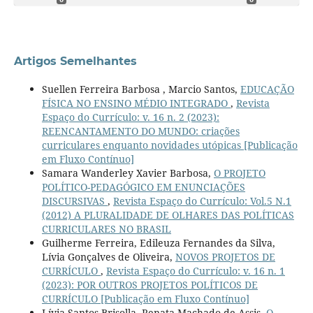
Artigos Semelhantes
Suellen Ferreira Barbosa , Marcio Santos,
EDUCAÇÃO
FÍSICA NO ENSINO MÉDIO INTEGRADO
,
Revista
Espaço do Currículo: v. 16 n. 2 (2023):
REENCANTAMENTO DO MUNDO: criações
curriculares enquanto novidades utópicas [Publicação
em Fluxo Contínuo]
Samara Wanderley Xavier Barbosa,
O PROJETO
POLÍTICO-PEDAGÓGICO EM ENUNCIAÇÕES
DISCURSIVAS
,
Revista Espaço do Currículo: Vol.5 N.1
(2012) A PLURALIDADE DE OLHARES DAS POLÍTICAS
CURRICULARES NO BRASIL
Guilherme Ferreira, Edileuza Fernandes da Silva,
Lívia Gonçalves de Oliveira,
NOVOS PROJETOS DE
CURRÍCULO
,
Revista Espaço do Currículo: v. 16 n. 1
(2023): POR OUTROS PROJETOS POLÍTICOS DE
CURRÍCULO [Publicação em Fluxo Contínuo]
Lívia Santos Brisolla, Renata Machado de Assis,
O