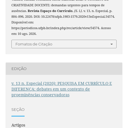
CRIATIVIDADE DOCENTE: demandas urgentes para tempos de
ausências.
Revista Espaço do Currículo
,
[S. l.]
, v. 13, n. Especial, p.
884–896, 2020. DOI: 10.22478/ufpb.1983-1579.2020v13nEspecial.54574.
Disponível em:
https://periodicos.ufpb.br/index.php/rec/article/view/54574. Acesso
em: 10 ago. 2026.
Fomatos de Citação
EDIÇÃO
v. 13 n. Especial (2020): PESQUISA EM CURRÍCULO E
DIFERENÇA: debates em um contexto de
proeminências conservadoras
SEÇÃO
Artigos