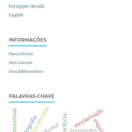
Português (Brasil)
English
INFORMAÇÕES
Para Leitores
Para Autores
Para Bibliotecários
PALAVRAS-CHAVE
público-privado
escolarização
cartografia
decolonial
juventudes