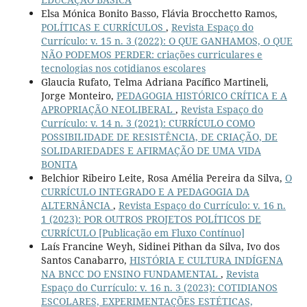
Elsa Mónica Bonito Basso, Flávia Brocchetto Ramos,
POLÍTICAS E CURRÍCULOS
,
Revista Espaço do
Currículo: v. 15 n. 3 (2022): O QUE GANHAMOS, O QUE
NÃO PODEMOS PERDER: criações curriculares e
tecnologias nos cotidianos escolares
Glaucia Rufato, Telma Adriana Pacífico Martineli,
Jorge Monteiro,
PEDAGOGIA HISTÓRICO CRÍTICA E A
APROPRIAÇÃO NEOLIBERAL
,
Revista Espaço do
Currículo: v. 14 n. 3 (2021): CURRÍCULO COMO
POSSIBILIDADE DE RESISTÊNCIA, DE CRIAÇÃO, DE
SOLIDARIEDADES E AFIRMAÇÃO DE UMA VIDA
BONITA
Belchior Ribeiro Leite, Rosa Amélia Pereira da Silva,
O
CURRÍCULO INTEGRADO E A PEDAGOGIA DA
ALTERNÂNCIA
,
Revista Espaço do Currículo: v. 16 n.
1 (2023): POR OUTROS PROJETOS POLÍTICOS DE
CURRÍCULO [Publicação em Fluxo Contínuo]
Laís Francine Weyh, Sidinei Pithan da Silva, Ivo dos
Santos Canabarro,
HISTÓRIA E CULTURA INDÍGENA
NA BNCC DO ENSINO FUNDAMENTAL
,
Revista
Espaço do Currículo: v. 16 n. 3 (2023): COTIDIANOS
ESCOLARES, EXPERIMENTAÇÕES ESTÉTICAS,