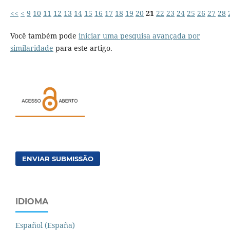
<<
<
9
10
11
12
13
14
15
16
17
18
19
20
21
22
23
24
25
26
27
28
Você também pode
iniciar uma pesquisa avançada por
similaridade
para este artigo.
ENVIAR SUBMISSÃO
IDIOMA
Español (España)