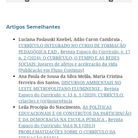
Artigos Semelhantes
Luciana Paslauski Knebel, Adão Caron Cambraia ,
CURRÍCULO INTEGRADO NO CURSO DE FORMAÇÃO
PEDAGÓGICA EAD
,
Revista Espaço do Currículo: v. 17
n. 2 (2024): O CURRÍCULO, O TEMPO E AS REDES
SOCIAIS: lugares de afetos e aceleração da vida
[Publicação em Fluxo Contínuo]
Ana Paula de Sousa da Silva Melila, Maria Cristina
Ferreira dos Santos,
DISCURSOS AMBIENTAIS NO
LESTE METROPOLITANO FLUMINENSE
,
Revista
Espaço do Currículo: v. 13 n. 1 (2020): CURRÍCULO:
criações e (re)insurgência
Leila Procópia do Nascimento,
AS POLÍTICAS
EDUCACIONAIS E OS CONSTRUTOS DA PARTICIPAÇÃO
E DA DEMOCRACIA NA ESCOLA PÚBLICA
,
Revista
Espaço do Currículo: Vol.6 N.1 (2013)
PROBLEMATIZAÇÕES SOBRE O CURRÍCULO DA
EDUCAÇÃO BÁSICA