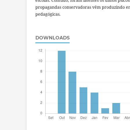
escolas. Contudo, foram latentes os danos psicoss
propagandas conservadoras vêm produzindo em
pedagógicas.
DOWNLOADS