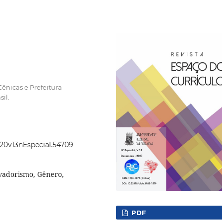
ênicas e Prefeitura
il.
020v13nEspecial.54709
rvadorismo, Gênero,
PDF