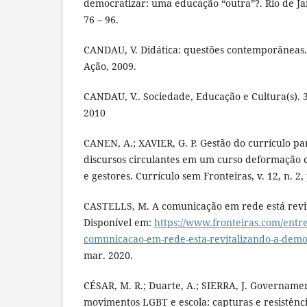
democratizar: uma educação “outra”?. Rio de Jan
76 – 96.
CANDAU, V. Didática: questões contemporâneas.
Ação, 2009.
CANDAU, V.. Sociedade, Educação e Cultura(s). 3.
2010
CANEN, A.; XAVIER, G. P. Gestão do currículo par
discursos circulantes em um curso deformação 
e gestores. Currículo sem Fronteiras, v. 12, n. 2,
CASTELLS, M. A comunicação em rede está revi
Disponível em:
https://www.fronteiras.com/entrev
comunicacao-em-rede-esta-revitalizando-a-demo
mar. 2020.
CÉSAR, M. R.; Duarte, A.; SIERRA, J. Govername
movimentos LGBT e escola: capturas e resistênc