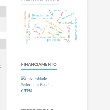
livro didático.
voz estudantil
parfor
resenha
diferenças
espaço universitário
licenciaturas
diretriz curricular
profissão docente
prática de ensino
texto escolar
creche
território
bases legais
saber
pós-graduação
resistências
afeto
mídia
fotografia.
discurso ambiental
pré-escola
FINANCIAMENTO
O