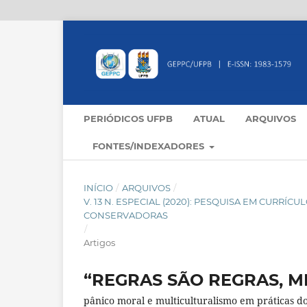
PERIÓDICOS UFPB
ATUAL
ARQUIVOS
FONTES/INDEXADORES
INÍCIO
/
ARQUIVOS
/
V. 13 N. ESPECIAL (2020): PESQUISA EM CURR
CONSERVADORAS
/
Artigos
“REGRAS SÃO REGRAS, 
pânico moral e multiculturalismo em práticas d