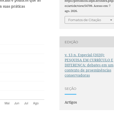
ociais e políticos que as
https://periodicos.ufpb.br/index.php/
 suas práticas
ec/article/view/54709. Acesso em: 7
ago. 2026.
Fomatos de Citação
EDIÇÃO
v. 13 n. Especial (2020):
PESQUISA EM CURRÍCULO E
DIFERENÇA: debates em um
contexto de proeminências
conservadoras
SEÇÃO
Artigos