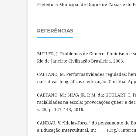
Prefeitura Municipal de Duque de Caxias e do E
REFERÊNCIAS
BUTLER, J. Problemas de Gênero: feminismo e s
Rio de Janeiro: Civilização Brasileira, 2003.
CAETANO, M. Performatividades reguladas: het
narrativas biográficas e educação. Curitiba: App
CAETANO, M.; SILVA JR, P. M. da; GOULART, T. F
racialidades na escola: provocações queer e deco
v. 25, p. 127- 143, 2016.
CANDAU, V. “Ideias-Força” do pensamento de Bo
a Educação Intercultural. In: ____. (Org.). Interc