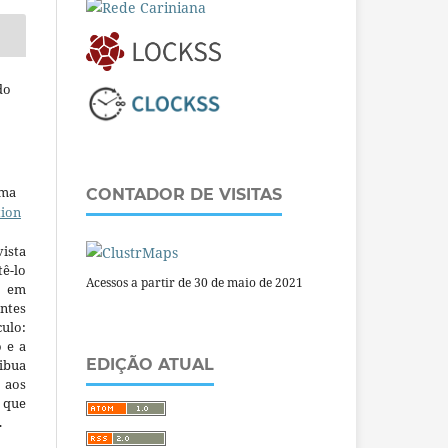
do
uma
CONTADOR DE VISITAS
tion
ista
ê-lo
Acessos a partir de 30 de maio de 2021
m em
ntes
culo:
o e a
EDIÇÃO ATUAL
ibua
 aos
a que
.