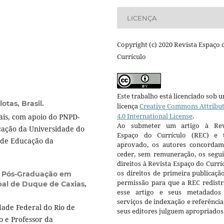
LICENÇA
Copyright (c) 2020 Revista Espaço 
Currículo
Este trabalho está licenciado sob 
otas, Brasil.
licença
Creative Commons Attribu
4.0 International License
.
ais, com apoio do PNPD-
Ao submeter um artigo à Rev
ação da Universidade do
Espaço do Currículo (REC) e t
e de Educação da
aprovado, os autores concorda
ceder, sem remuneração, os segui
direitos à Revista Espaço do Currí
os direitos de primeira publicaçã
 Pós-Graduação em
permissão para que a REC redistr
pal de Duque de Caxias,
esse artigo e seus metadados
serviços de indexação e referênci
dade Federal do Rio de
seus editores julguem apropriados
o e Professor da