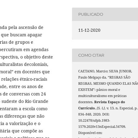
PUBLICADO
ada pela ascensão de
11-12-2020
as que buscam apagar
rias de grupos e
repercutiram em agendas
COMO CITAR
pectiva, o objetivo deste
ulturalistas decoloniais,
 moral” em docentes que
CAETANO, Marcio; SILVA JUNIOR,
Paulo Melgaço da. “REGRAS SÃO
relações étnico-raciais
REGRAS, MESMO QUANDO ELAS NÃ
nde, entre os anos de
EXISTEM”: pânico moral e
as de conversas com 24
multiculturalismo em práticas
 sudeste do Rio Grande
docentes.
Revista Espaço do
esentaram a escola como
Currículo
,
[S. l.]
, v. 13, n. Especial, p.
834–848, 2020. DOI:
as diferenças que não
10.22478/ufpb.1983-
a a valorização e o
1579.2020v13nEspecial.54709.
titária que compõe as
Disponível em: