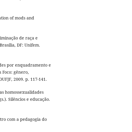
ation of mods and
iminação de raça e
Brasília, DF: Unifem.
ades por enquadramento e
m Foco: gênero,
DUFJF, 2009. p. 117-141.
das homossexualidades
s.). Silêncios e educação.
tro com a pedagogia do