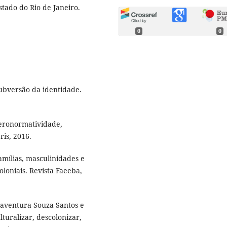
stado do Rio de Janeiro.
0
0
ubversão da identidade.
eronormatividade,
ris, 2016.
amílias, masculinidades e
loniais. Revista Faeeba,
aventura Souza Santos e
ulturalizar, descolonizar,