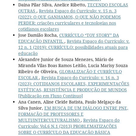
Daina Pilar Silva, Anelice Ribetto,
TECENDO ESCOLAS
OUTRAS
,
Revista Espaço do Currículo: v. 15 n. 3
(2022): O QUE GANHAMOS, O QUE NÃO PODEMOS
PERDER: criações curriculares e tecnologias nos
cotidianos escolares
Jose Damião Rocha,
CURRÍCULO “TOY STORY” DA
EDUCAÇÃO INFANTIL
,
Revista Espaço do Currículo: v.
12 n. 1 (2019): CURRÍCULO: possibilidades atuais para
educação
Alexandre Junior de Souza Menezes, Mário de
Miranda Vilas Boas Ramos Leitão, Lucia Marisy Souza
Ribeiro de Oliveira,
GLOBALIZAÇÃO E CURRÍCULO
ESCOLAR
,
Revista Espaço do Currículo: v. 16 n. 3
(2023): COTIDIANOS ESCOLARES, EXPERIMENTAÇÕES
ESTÉTICAS, RESISTÊNCIA E PRODUÇÃO DE MUNDOS
[Publicação em Fluxo Contínuo]
Ana Canen, Aline Cleide Batista, Paulo Melgaço da
Silva Junior,
EM BUSCA DE UM DIÁLOGO ENTRE PNE,
FORMAÇÃO DE PROFESSORES E
MULTI/INTERCULTURALISMO
,
Revista Espaço do
Currículo: Vol.6 N.1 (2013) PROBLEMATIZAÇÕES
SOBRE O CURRÍCULO DA EDUCAÇÃO BÁSICA