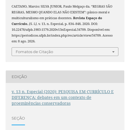
CAETANO, Marcio; SILVA JUNIOR, Paulo Melgaço da. “REGRAS SÃO
REGRAS, MESMO QUANDO ELAS NÃO EXISTEM”: pânico moral e
multiculturalismo em práticas docentes.
Revista Espaço do
Currículo
,
[S. l.]
, v. 13, n. Especial, p. 834–848, 2020. DOI:
10.22478/ufpb.1983-1579.2020v13nEspecial.54709. Disponível em:
https://periodicos.ufpb.br/index.php/rec/article/view/54709. Acesso
em: 8 ago. 2026.
Fomatos de Citação
EDIÇÃO
v. 13 n. Especial (2020): PESQUISA EM CURRÍCULO E
DIFERENÇA: debates em um contexto de
proeminências conservadoras
SEÇÃO