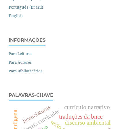
Português (Brasil)
English
INFORMAÇÕES
Para Leitores
Para Autores
Para Bibliotecários
PALAVRAS-CHAVE
licenciaturas
currículo narrativo
diretriz curricular
traduções da bncc
discurso ambiental