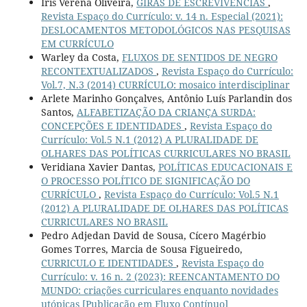
Iris Verena Oliveira,
GIRAS DE ESCREVIVÊNCIAS
,
Revista Espaço do Currículo: v. 14 n. Especial (2021):
DESLOCAMENTOS METODOLÓGICOS NAS PESQUISAS
EM CURRÍCULO
Warley da Costa,
FLUXOS DE SENTIDOS DE NEGRO
RECONTEXTUALIZADOS
,
Revista Espaço do Currículo:
Vol.7, N.3 (2014) CURRÍCULO: mosaico interdisciplinar
Arlete Marinho Gonçalves, Antônio Luís Parlandin dos
Santos,
ALFABETIZAÇÃO DA CRIANÇA SURDA:
CONCEPÇÕES E IDENTIDADES
,
Revista Espaço do
Currículo: Vol.5 N.1 (2012) A PLURALIDADE DE
OLHARES DAS POLÍTICAS CURRICULARES NO BRASIL
Veridiana Xavier Dantas,
POLÍTICAS EDUCACIONAIS E
O PROCESSO POLÍTICO DE SIGNIFICAÇÃO DO
CURRÍCULO
,
Revista Espaço do Currículo: Vol.5 N.1
(2012) A PLURALIDADE DE OLHARES DAS POLÍTICAS
CURRICULARES NO BRASIL
Pedro Adjedan David de Sousa, Cícero Magérbio
Gomes Torres, Marcia de Sousa Figueiredo,
CURRICULO E IDENTIDADES
,
Revista Espaço do
Currículo: v. 16 n. 2 (2023): REENCANTAMENTO DO
MUNDO: criações curriculares enquanto novidades
utópicas [Publicação em Fluxo Contínuo]