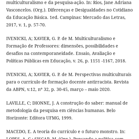
multiculturalismo e da pesquisa-ação. In: Rios, Jane Adriana
Vasconcelos. (Org.). Diferenças e Desigualdades no Cotidiano
da Educação Básica. 1ed. Campinas: Mercado das Letras,
2017, v. 1, p. 57-70.
IVENICKI, A; XAVIER, G. P. de M. Multiculturalismo e
Formação de Professores: dimensões, possibilidades e
desafios na contemporaneidade. Ensaio, Avaliação e
Políticas Públicas em Educação, v. 26, p. 1151 -1167, 2018.
IVENICKI, A; XAVIER, G. P. de M. Perspectivas multiculturais
para o currículo de formação docente antirracista. Revista
da ABPN, v.12, nº 32, p. 30-45, março – maio 2020.
LAVILLE, C; DIONNE, J. A construção do saber: manual de
metodologia da pesquisa em ciências humanas. Belo
Horizonte: Editora UFMG, 1999.
MACEDO, E. A teoria do currículo e o futuro monstro. In:
LOPES, A. C.; SISCAR, M. (Org.). Pensando a política com