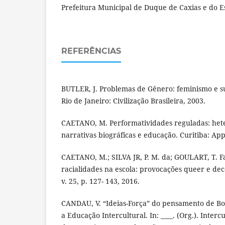
Prefeitura Municipal de Duque de Caxias e do E
REFERÊNCIAS
BUTLER, J. Problemas de Gênero: feminismo e s
Rio de Janeiro: Civilização Brasileira, 2003.
CAETANO, M. Performatividades reguladas: het
narrativas biográficas e educação. Curitiba: App
CAETANO, M.; SILVA JR, P. M. da; GOULART, T. F
racialidades na escola: provocações queer e deco
v. 25, p. 127- 143, 2016.
CANDAU, V. “Ideias-Força” do pensamento de Bo
a Educação Intercultural. In: ____. (Org.). Interc