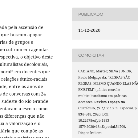
PUBLICADO
ada pela ascensão de
11-12-2020
as que buscam apagar
rias de grupos e
repercutiram em agendas
COMO CITAR
pectiva, o objetivo deste
ulturalistas decoloniais,
 moral” em docentes que
CAETANO, Marcio; SILVA JUNIOR,
Paulo Melgaço da. “REGRAS SÃO
relações étnico-raciais
REGRAS, MESMO QUANDO ELAS NÃ
nde, entre os anos de
EXISTEM”: pânico moral e
as de conversas com 24
multiculturalismo em práticas
 sudeste do Rio Grande
docentes.
Revista Espaço do
esentaram a escola como
Currículo
,
[S. l.]
, v. 13, n. Especial, p.
834–848, 2020. DOI:
as diferenças que não
10.22478/ufpb.1983-
a a valorização e o
1579.2020v13nEspecial.54709.
titária que compõe as
Disponível em: