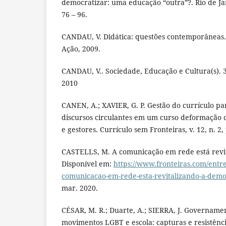
democratizar: uma educação “outra”?. Rio de Jan
76 – 96.
CANDAU, V. Didática: questões contemporâneas.
Ação, 2009.
CANDAU, V.. Sociedade, Educação e Cultura(s). 3.
2010
CANEN, A.; XAVIER, G. P. Gestão do currículo par
discursos circulantes em um curso deformação 
e gestores. Currículo sem Fronteiras, v. 12, n. 2,
CASTELLS, M. A comunicação em rede está revi
Disponível em:
https://www.fronteiras.com/entrev
comunicacao-em-rede-esta-revitalizando-a-demo
mar. 2020.
CÉSAR, M. R.; Duarte, A.; SIERRA, J. Govername
movimentos LGBT e escola: capturas e resistênc