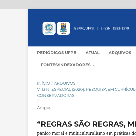
PERIÓDICOS UFPB
ATUAL
ARQUIVOS
FONTES/INDEXADORES
INÍCIO
/
ARQUIVOS
/
V. 13 N. ESPECIAL (2020): PESQUISA EM CURR
CONSERVADORAS
/
Artigos
“REGRAS SÃO REGRAS, 
pânico moral e multiculturalismo em práticas d