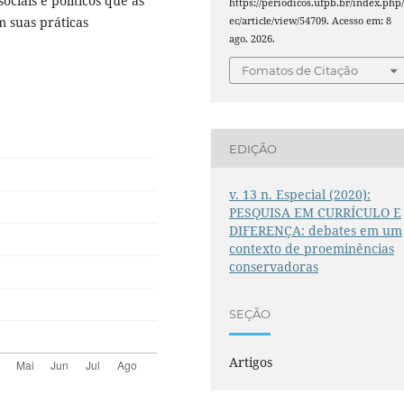
ociais e políticos que as
https://periodicos.ufpb.br/index.php/
 suas práticas
ec/article/view/54709. Acesso em: 8
ago. 2026.
Fomatos de Citação
EDIÇÃO
v. 13 n. Especial (2020):
PESQUISA EM CURRÍCULO E
DIFERENÇA: debates em um
contexto de proeminências
conservadoras
SEÇÃO
Artigos