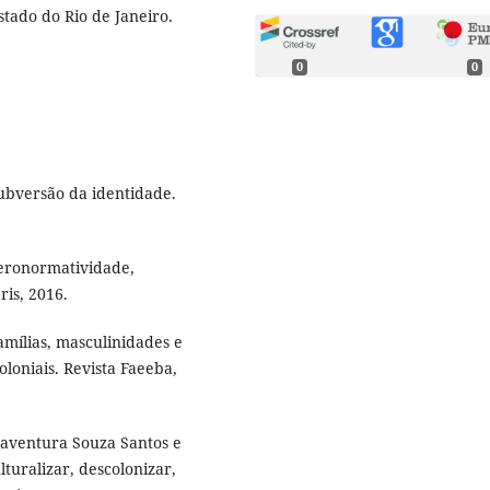
stado do Rio de Janeiro.
0
0
ubversão da identidade.
eronormatividade,
ris, 2016.
amílias, masculinidades e
loniais. Revista Faeeba,
aventura Souza Santos e
ulturalizar, descolonizar,