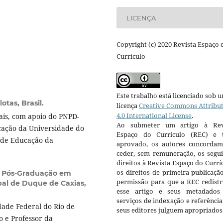
LICENÇA
Copyright (c) 2020 Revista Espaço 
Currículo
Este trabalho está licenciado sob 
otas, Brasil.
licença
Creative Commons Attribu
4.0 International License
.
ais, com apoio do PNPD-
Ao submeter um artigo à Rev
ação da Universidade do
Espaço do Currículo (REC) e t
e de Educação da
aprovado, os autores concorda
ceder, sem remuneração, os segui
direitos à Revista Espaço do Currí
os direitos de primeira publicaçã
 Pós-Graduação em
permissão para que a REC redistr
pal de Duque de Caxias,
esse artigo e seus metadados
serviços de indexação e referênci
dade Federal do Rio de
seus editores julguem apropriados
o e Professor da