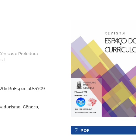
ênicas e Prefeitura
il.
020v13nEspecial.54709
rvadorismo, Gênero,
PDF