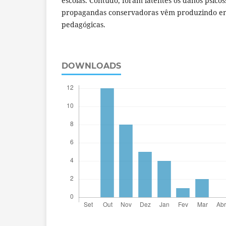
escolas. Contudo, foram latentes os danos psicoss
propagandas conservadoras vêm produzindo em
pedagógicas.
DOWNLOADS