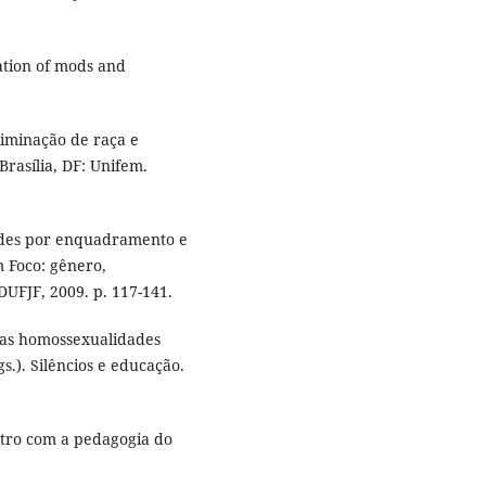
ation of mods and
iminação de raça e
Brasília, DF: Unifem.
ades por enquadramento e
m Foco: gênero,
DUFJF, 2009. p. 117-141.
das homossexualidades
s.). Silêncios e educação.
tro com a pedagogia do