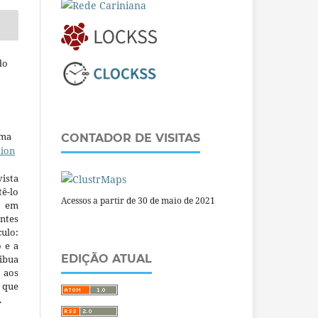
do
uma
CONTADOR DE VISITAS
tion
ista
ê-lo
Acessos a partir de 30 de maio de 2021
m em
ntes
culo:
o e a
EDIÇÃO ATUAL
ibua
 aos
a que
.