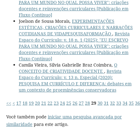
PARA UM MUNDO NO QUAL POSSA VIVER": criações
docentes e reinvenções curriculares [Publicação em
Fluxo Contínuo]
Joelson de Sousa Morais,
EXPERIMENTAÇÕES
ESTÉTICAS, CRIAÇÕES CURRICULARES E NARRAÇÕES
COTIDIANAS DE VIDAPESQUISAFORMAÇÃO
,
Revista
Espaço do Currículo: v. 18 n. 1 (2025): "EU ESCREVO
PARA UM MUNDO NO QUAL POSSA VIVER": criações
docentes e reinvenções curriculares [Publicação em
Fluxo Contínuo]
Camila Vieira, Silvia Gabrielle Braz Coimbra,
O
CONCEITO DE CRIATIVIDADE DOCENTE
,
Revista
Espaço do Currículo: v. 13 n. Especial (2020):
PESQUISA EM CURRÍCULO E DIFERENÇA: debates em
um contexto de proeminências conservadoras
<<
<
17
18
19
20
21
22
23
24
25
26
27
28
29
30
31
32
33
34
35
36
Você também pode
iniciar uma pesquisa avançada por
similaridade
para este artigo.