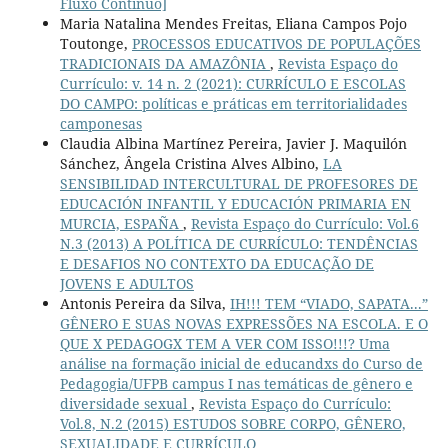
Fluxo Contínuo]
Maria Natalina Mendes Freitas, Eliana Campos Pojo
Toutonge,
PROCESSOS EDUCATIVOS DE POPULAÇÕES
TRADICIONAIS DA AMAZÔNIA
,
Revista Espaço do
Currículo: v. 14 n. 2 (2021): CURRÍCULO E ESCOLAS
DO CAMPO: políticas e práticas em territorialidades
camponesas
Claudia Albina Martínez Pereira, Javier J. Maquilón
Sánchez, Ângela Cristina Alves Albino,
LA
SENSIBILIDAD INTERCULTURAL DE PROFESORES DE
EDUCACIÓN INFANTIL Y EDUCACIÓN PRIMARIA EN
MURCIA, ESPAÑA
,
Revista Espaço do Currículo: Vol.6
N.3 (2013) A POLÍTICA DE CURRÍCULO: TENDÊNCIAS
E DESAFIOS NO CONTEXTO DA EDUCAÇÃO DE
JOVENS E ADULTOS
Antonis Pereira da Silva,
IH!!! TEM “VIADO, SAPATA...”
GÊNERO E SUAS NOVAS EXPRESSÕES NA ESCOLA. E O
QUE X PEDAGOGX TEM A VER COM ISSO!!!? Uma
análise na formação inicial de educandxs do Curso de
Pedagogia/UFPB campus I nas temáticas de gênero e
diversidade sexual
,
Revista Espaço do Currículo:
Vol.8, N.2 (2015) ESTUDOS SOBRE CORPO, GÊNERO,
SEXUALIDADE E CURRÍCULO