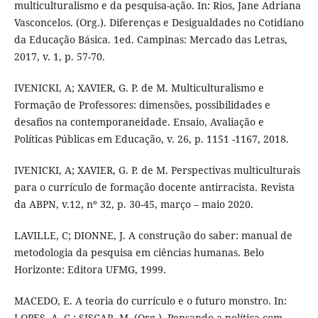
multiculturalismo e da pesquisa-ação. In: Rios, Jane Adriana
Vasconcelos. (Org.). Diferenças e Desigualdades no Cotidiano
da Educação Básica. 1ed. Campinas: Mercado das Letras,
2017, v. 1, p. 57-70.
IVENICKI, A; XAVIER, G. P. de M. Multiculturalismo e
Formação de Professores: dimensões, possibilidades e
desafios na contemporaneidade. Ensaio, Avaliação e
Políticas Públicas em Educação, v. 26, p. 1151 -1167, 2018.
IVENICKI, A; XAVIER, G. P. de M. Perspectivas multiculturais
para o currículo de formação docente antirracista. Revista
da ABPN, v.12, nº 32, p. 30-45, março – maio 2020.
LAVILLE, C; DIONNE, J. A construção do saber: manual de
metodologia da pesquisa em ciências humanas. Belo
Horizonte: Editora UFMG, 1999.
MACEDO, E. A teoria do currículo e o futuro monstro. In:
LOPES, A. C.; SISCAR, M. (Org.). Pensando a política com