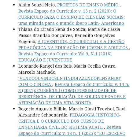
Alaim Souza Neto,
PROJETOS DE ENSINO MÉDIO
,
Revista Espaço do Currículo: v. 13 n. 2 (2020): O
CURRÍCULO PARA O ENSINO DE CIÊNCIAS SOCIAIS:
uma mirada para o mundo Ibero Latin- Americano
Thiana do Eirado Sena de Souza, Maria de Cássia
Passos Brandão Gonçalves, Benedito Gonçalves
Eugenio,
A JUVENTUDE, O CURRICULO E A GESTÃO
PEDAGÓGICA NA EDUCAÇÃO DE JOVENS E ADULTOS
,
Revista Espaço do Currículo: Vol.9, N.1 (2016)
EDUCAÇÃO E JUVENTUDE
Leonardo Rangel dos Reis, Maria Cecilia Castro,
Marcelo Machado,
‘VENDOOUVINDOSENTINDOFAZENDOPENSANDO’
COM O CINEMA
,
Revista Espaço do Currículo: v. 14 n.
3 (2021): CURRÍCULO COMO POSSIBILIDADE DE
RESISTÊNCIA, DE CRIAÇÃO, DE SOLIDARIEDADES E
AFIRMAÇÃO DE UMA VIDA BONITA
Rogerio Augusto Bilibio, Marcio Giusti Trevisol, Davi
Alexandre Schoenardie,
PEDAGOGIA HISTÓRICO-
CRÍTICA E O CURRÍCULO DOS CURSOS DE
ENGENHARIA CIVIL DO SISTEMA ACAFE
,
Revista
Espaço do Currículo: v. 18 n. 1 (2025): "EU ESCREVO