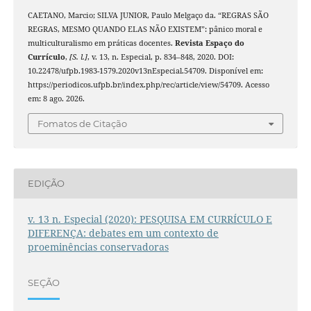
CAETANO, Marcio; SILVA JUNIOR, Paulo Melgaço da. “REGRAS SÃO
REGRAS, MESMO QUANDO ELAS NÃO EXISTEM”: pânico moral e
multiculturalismo em práticas docentes.
Revista Espaço do
Currículo
,
[S. l.]
, v. 13, n. Especial, p. 834–848, 2020. DOI:
10.22478/ufpb.1983-1579.2020v13nEspecial.54709. Disponível em:
https://periodicos.ufpb.br/index.php/rec/article/view/54709. Acesso
em: 8 ago. 2026.
Fomatos de Citação
EDIÇÃO
v. 13 n. Especial (2020): PESQUISA EM CURRÍCULO E
DIFERENÇA: debates em um contexto de
proeminências conservadoras
SEÇÃO