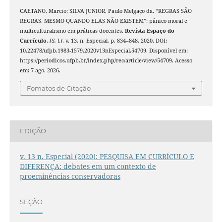
CAETANO, Marcio; SILVA JUNIOR, Paulo Melgaço da. “REGRAS SÃO
REGRAS, MESMO QUANDO ELAS NÃO EXISTEM”: pânico moral e
multiculturalismo em práticas docentes.
Revista Espaço do
Currículo
,
[S. l.]
, v. 13, n. Especial, p. 834–848, 2020. DOI:
10.22478/ufpb.1983-1579.2020v13nEspecial.54709. Disponível em:
https://periodicos.ufpb.br/index.php/rec/article/view/54709. Acesso
em: 7 ago. 2026.
Fomatos de Citação
EDIÇÃO
v. 13 n. Especial (2020): PESQUISA EM CURRÍCULO E
DIFERENÇA: debates em um contexto de
proeminências conservadoras
SEÇÃO