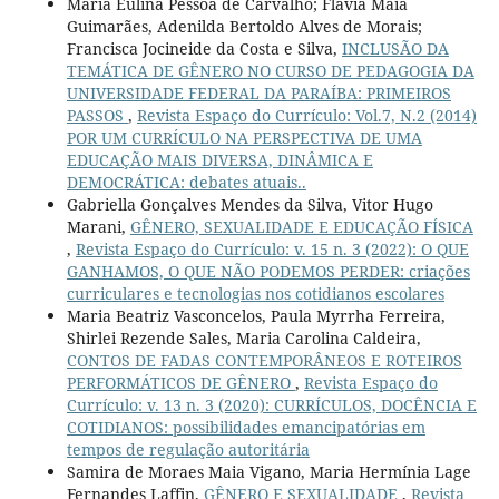
Maria Eulina Pessoa de Carvalho; Flávia Maia
Guimarães, Adenilda Bertoldo Alves de Morais;
Francisca Jocineide da Costa e Silva,
INCLUSÃO DA
TEMÁTICA DE GÊNERO NO CURSO DE PEDAGOGIA DA
UNIVERSIDADE FEDERAL DA PARAÍBA: PRIMEIROS
PASSOS
,
Revista Espaço do Currículo: Vol.7, N.2 (2014)
POR UM CURRÍCULO NA PERSPECTIVA DE UMA
EDUCAÇÃO MAIS DIVERSA, DINÂMICA E
DEMOCRÁTICA: debates atuais..
Gabriella Gonçalves Mendes da Silva, Vitor Hugo
Marani,
GÊNERO, SEXUALIDADE E EDUCAÇÃO FÍSICA
,
Revista Espaço do Currículo: v. 15 n. 3 (2022): O QUE
GANHAMOS, O QUE NÃO PODEMOS PERDER: criações
curriculares e tecnologias nos cotidianos escolares
Maria Beatriz Vasconcelos, Paula Myrrha Ferreira,
Shirlei Rezende Sales, Maria Carolina Caldeira,
CONTOS DE FADAS CONTEMPORÂNEOS E ROTEIROS
PERFORMÁTICOS DE GÊNERO
,
Revista Espaço do
Currículo: v. 13 n. 3 (2020): CURRÍCULOS, DOCÊNCIA E
COTIDIANOS: possibilidades emancipatórias em
tempos de regulação autoritária
Samira de Moraes Maia Vigano, Maria Hermínia Lage
Fernandes Laffin,
GÊNERO E SEXUALIDADE
,
Revista