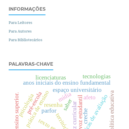
INFORMAÇÕES
Para Leitores
Para Autores
Para Bibliotecários
PALAVRAS-CHAVE
tecnologias
licenciaturas
anos iniciais do ensino fundamental
espaço universitário
prática de ensino
política educativa
pré-escola
mídia
.
psicologia
políticas de avaliação
afeto
voz estudantil
saber
diretriz curricular
resenha
parfor
creche
território
e
n
s
i
n
o
s
u
p
e
r
i
o
r
texto escolar