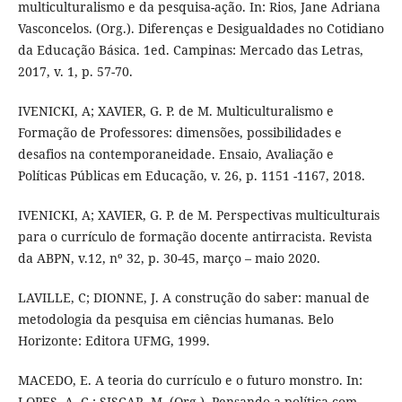
multiculturalismo e da pesquisa-ação. In: Rios, Jane Adriana
Vasconcelos. (Org.). Diferenças e Desigualdades no Cotidiano
da Educação Básica. 1ed. Campinas: Mercado das Letras,
2017, v. 1, p. 57-70.
IVENICKI, A; XAVIER, G. P. de M. Multiculturalismo e
Formação de Professores: dimensões, possibilidades e
desafios na contemporaneidade. Ensaio, Avaliação e
Políticas Públicas em Educação, v. 26, p. 1151 -1167, 2018.
IVENICKI, A; XAVIER, G. P. de M. Perspectivas multiculturais
para o currículo de formação docente antirracista. Revista
da ABPN, v.12, nº 32, p. 30-45, março – maio 2020.
LAVILLE, C; DIONNE, J. A construção do saber: manual de
metodologia da pesquisa em ciências humanas. Belo
Horizonte: Editora UFMG, 1999.
MACEDO, E. A teoria do currículo e o futuro monstro. In:
LOPES, A. C.; SISCAR, M. (Org.). Pensando a política com