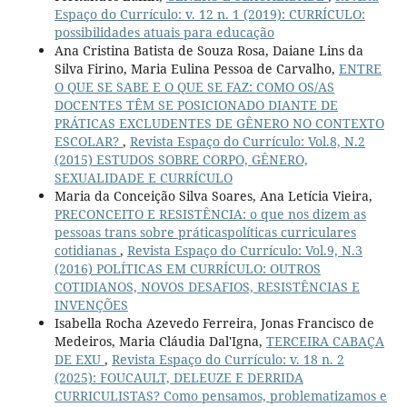
Espaço do Currículo: v. 12 n. 1 (2019): CURRÍCULO:
possibilidades atuais para educação
Ana Cristina Batista de Souza Rosa, Daiane Lins da
Silva Firino, Maria Eulina Pessoa de Carvalho,
ENTRE
O QUE SE SABE E O QUE SE FAZ: COMO OS/AS
DOCENTES TÊM SE POSICIONADO DIANTE DE
PRÁTICAS EXCLUDENTES DE GÊNERO NO CONTEXTO
ESCOLAR?
,
Revista Espaço do Currículo: Vol.8, N.2
(2015) ESTUDOS SOBRE CORPO, GÊNERO,
SEXUALIDADE E CURRÍCULO
Maria da Conceição Silva Soares, Ana Letícia Vieira,
PRECONCEITO E RESISTÊNCIA: o que nos dizem as
pessoas trans sobre práticaspolíticas curriculares
cotidianas
,
Revista Espaço do Currículo: Vol.9, N.3
(2016) POLÍTICAS EM CURRÍCULO: OUTROS
COTIDIANOS, NOVOS DESAFIOS, RESISTÊNCIAS E
INVENÇÕES
Isabella Rocha Azevedo Ferreira, Jonas Francisco de
Medeiros, Maria Cláudia Dal'Igna,
TERCEIRA CABAÇA
DE EXU
,
Revista Espaço do Currículo: v. 18 n. 2
(2025): FOUCAULT, DELEUZE E DERRIDA
CURRICULISTAS? Como pensamos, problematizamos e