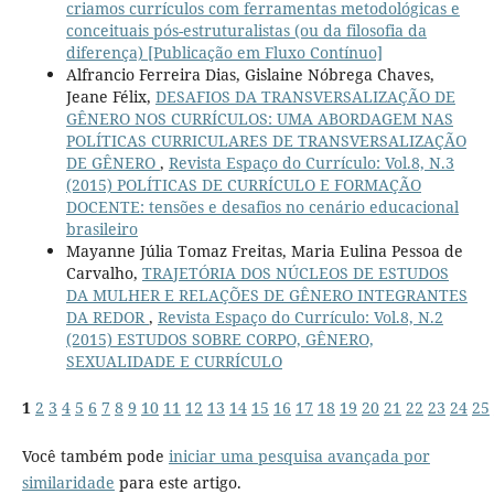
criamos currículos com ferramentas metodológicas e
conceituais pós-estruturalistas (ou da filosofia da
diferença) [Publicação em Fluxo Contínuo]
Alfrancio Ferreira Dias, Gislaine Nóbrega Chaves,
Jeane Félix,
DESAFIOS DA TRANSVERSALIZAÇÃO DE
GÊNERO NOS CURRÍCULOS: UMA ABORDAGEM NAS
POLÍTICAS CURRICULARES DE TRANSVERSALIZAÇÃO
DE GÊNERO
,
Revista Espaço do Currículo: Vol.8, N.3
(2015) POLÍTICAS DE CURRÍCULO E FORMAÇÃO
DOCENTE: tensões e desafios no cenário educacional
brasileiro
Mayanne Júlia Tomaz Freitas, Maria Eulina Pessoa de
Carvalho,
TRAJETÓRIA DOS NÚCLEOS DE ESTUDOS
DA MULHER E RELAÇÕES DE GÊNERO INTEGRANTES
DA REDOR
,
Revista Espaço do Currículo: Vol.8, N.2
(2015) ESTUDOS SOBRE CORPO, GÊNERO,
SEXUALIDADE E CURRÍCULO
1
2
3
4
5
6
7
8
9
10
11
12
13
14
15
16
17
18
19
20
21
22
23
24
25
Você também pode
iniciar uma pesquisa avançada por
similaridade
para este artigo.