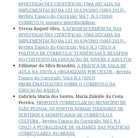
INVESTIGAÇÕES CIENTÍFICAS: UMA DÉCADA DA
IMPLEMENTAÇÃO DA LEI 10.639/2003 (2003-2013)
,
Revista Espaço do Currículo: Vol.7, N.3 (2014)
CURRÍCULO: mosaico interdisciplinar
Teresa Raquel Silva,
A AFRODESCENDÊNCIA NAS
INVESTIGAÇÕES CIENTÍFICAS: UMA DÉCADA DA
IMPLEMENTAÇÃO DA LEI 10.639/2003 (2003-2013)
,
Revista Espaço do Currículo: Vol.6 N.3 (2013) A
POLÍTICA DE CURRÍCULO: TENDÊNCIAS E DESAFIOS
NO CONTEXTO DA EDUCAÇÃO DE JOVENS E ADULTOS
Edilamar da Silva Brandini,
A PRÁTICA DE SALA DE
AULA NA ESCOLA ORGANIZADA POR CICLOS
,
Revista
Espaço do Currículo: Vol.6 N.1 (2013)
PROBLEMATIZAÇÕES SOBRE O CURRÍCULO DA
EDUCAÇÃO BÁSICA
Gabriela Maria dos Santos, Maria Zuleide da Costa
Pereira,
PROPOSTA CURRICULAR DO MUNICÍPIO DE
JOÃO PESSOA: OS PONTOS NODAIS FIXADORES DE
SENTIDOS E SIGNIFICADOS DE CURRÍCULO E
CULTURA
,
Revista Espaço do Currículo: Vol.5 N.1
(2012) A PLURALIDADE DE OLHARES DAS POLÍTICAS
CURRICULARES NO BRASIL