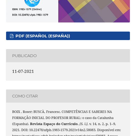
PDF (ESPAÑOL (ESPAÑA))
PUBLICADO
11-07-2021
COMO CITAR
BOIX , Roser; BUSCÀ, Francesc. COMPETÊNCIAS E SABERES NA
FORMAÇÃO INICIAL DO PROFESOR RURAL: o caso da Catalunha
(Espanha).
Revista Espaço do Currículo
,
[S. l.]
, v. 14, n. 2, p. 1–9,
2021. DOI: 10.22478/ufpb.1983-1579.2021v14n2.58083. Disponível em:
https://periodicos.ufpb.br/index.php/rec/article/view/58083. Acesso