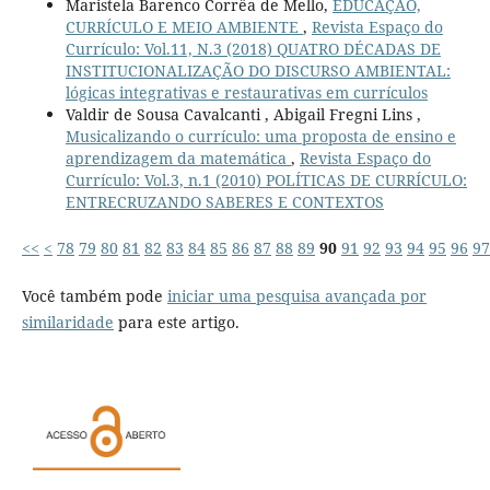
Maristela Barenco Corrêa de Mello,
EDUCAÇÃO,
CURRÍCULO E MEIO AMBIENTE
,
Revista Espaço do
Currículo: Vol.11, N.3 (2018) QUATRO DÉCADAS DE
INSTITUCIONALIZAÇÃO DO DISCURSO AMBIENTAL:
lógicas integrativas e restaurativas em currículos
Valdir de Sousa Cavalcanti , Abigail Fregni Lins ,
Musicalizando o currículo: uma proposta de ensino e
aprendizagem da matemática
,
Revista Espaço do
Currículo: Vol.3, n.1 (2010) POLÍTICAS DE CURRÍCULO:
ENTRECRUZANDO SABERES E CONTEXTOS
<<
<
78
79
80
81
82
83
84
85
86
87
88
89
90
91
92
93
94
95
96
97
Você também pode
iniciar uma pesquisa avançada por
similaridade
para este artigo.