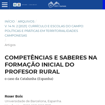
INÍCIO
/
ARQUIVOS
/
V. 14 N. 2 (2021): CURRÍCULO E ESCOLAS DO CAMPO:
POLÍTICAS E PRÁTICAS EM TERRITORIALIDADES
CAMPONESAS
/
Artigos
COMPETÊNCIAS E SABERES NA
FORMAÇÃO INICIAL DO
PROFESOR RURAL
o caso da Catalunha (Espanha)
Roser Boix
Universidade de Barcelona, Espanha.