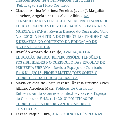
criações docentes e reinvenções curriculares
[Publicação em Fluxo Contínuo]
Claudia Albina Martínez Pereira, Javier J. Maquilón
Sánchez, Ângela Cristina Alves Albino,
LA
SENSIBILIDAD INTERCULTURAL DE PROFESORES DE
EDUCACIÓN INFANTIL Y EDUCACIÓN PRIMARIA EN
MURCIA, ESPAÑA
,
Revista Espaço do Currículo: Vol.6
N.3 (2013) A POLÍTICA DE CURRÍCULO: TENDÊNCIAS
E DESAFIOS NO CONTEXTO DA EDUCAÇÃO DE
JOVENS E ADULTOS
Ivanildo Amaro de Araújo,
AVALIAÇÃO DA
EDUCAÇÃO BÁSICA: REPERCUSSÕES, TENSÕES E
POSSIBILIDADES NO CURRÍCULO DAS ESCOLAS DE
PERIFERIA URBANA
,
Revista Espaço do Currículo:
Vol.6 N.1 (2013) PROBLEMATIZAÇÕES SOBRE O
CURRÍCULO DA EDUCAÇÃO BÁSICA
Maria Zuleide da Costa Pereira, Ângela Cristina Alves
Albino, Angélica Maia,
Políticas de Currículo:
Entrecruzando saberes e contextos
,
Revista Espaço
do Currículo: Vol.3, n.1 (2010) POLÍTICAS DE
CURRÍCULO: ENTRECRUZANDO SABERES E
CONTEXTOS
Teresa Raquel Silva,
A AFRODESCENDÊNCIA NAS