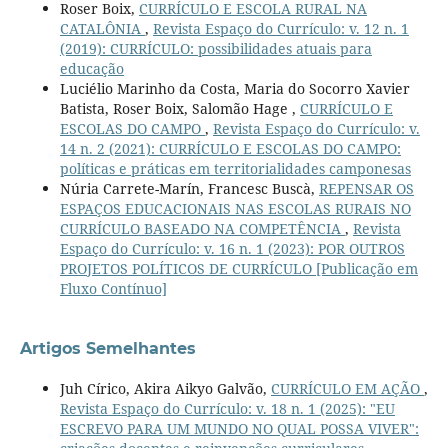
Roser Boix,
CURRÍCULO E ESCOLA RURAL NA
CATALÔNIA
,
Revista Espaço do Currículo: v. 12 n. 1
(2019): CURRÍCULO: possibilidades atuais para
educação
Luciélio Marinho da Costa, Maria do Socorro Xavier
Batista, Roser Boix, Salomão Hage ,
CURRÍCULO E
ESCOLAS DO CAMPO
,
Revista Espaço do Currículo: v.
14 n. 2 (2021): CURRÍCULO E ESCOLAS DO CAMPO:
políticas e práticas em territorialidades camponesas
Núria Carrete-Marín, Francesc Buscà,
REPENSAR OS
ESPAÇOS EDUCACIONAIS NAS ESCOLAS RURAIS NO
CURRÍCULO BASEADO NA COMPETÊNCIA
,
Revista
Espaço do Currículo: v. 16 n. 1 (2023): POR OUTROS
PROJETOS POLÍTICOS DE CURRÍCULO [Publicação em
Fluxo Contínuo]
Artigos Semelhantes
Juh Círico, Akira Aikyo Galvão,
CURRÍCULO EM AÇÃO
,
Revista Espaço do Currículo: v. 18 n. 1 (2025): "EU
ESCREVO PARA UM MUNDO NO QUAL POSSA VIVER":