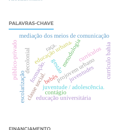
PALAVRAS-CHAVE
mediação dos meios de comunicação
metodologia
.
público-privado
raça.
currículo bahia
currículos
e
d
u
c
a
ç
ã
o
u
r
b
a
n
a
decolonial
projovem urbano
gestão
formação.
juventudes
escolarização
.
bebês
juventude / adolescência.
c
l
a
s
s
e
s
o
c
i
a
l
contágio
educação universitária
FINANCIAMENTO