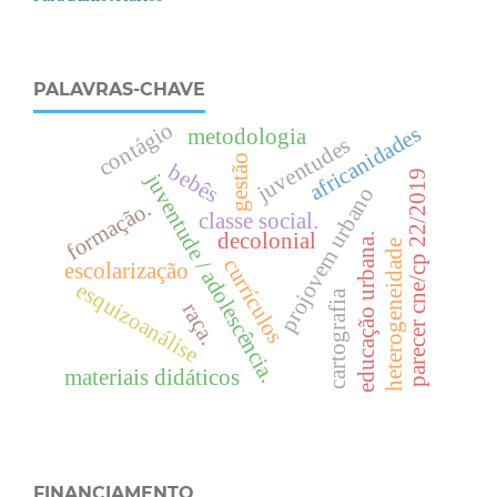
PALAVRAS-CHAVE
contágio
africanidades
metodologia
juventudes
gestão
bebês
parecer cne/cp 22/2019
juventude / adolescência.
projovem urbano
formação.
classe social.
decolonial
.
heterogeneidade
currículos
escolarização
esquizoanálise
cartografia
raça.
e
d
u
c
a
ç
ã
o
u
r
b
a
n
a
materiais didáticos
FINANCIAMENTO