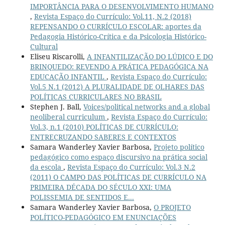
IMPORTÂNCIA PARA O DESENVOLVIMENTO HUMANO
,
Revista Espaço do Currículo: Vol.11, N.2 (2018)
REPENSANDO O CURRÍCULO ESCOLAR: aportes da
Pedagogia Histórico-Crítica e da Psicologia Histórico-
Cultural
Eliseu Riscarolli,
A INFANTILIZAÇÃO DO LÚDICO E DO
BRINQUEDO: REVENDO A PRÁTICA PEDAGÓGICA NA
EDUCAÇÃO INFANTIL
,
Revista Espaço do Currículo:
Vol.5 N.1 (2012) A PLURALIDADE DE OLHARES DAS
POLÍTICAS CURRICULARES NO BRASIL
Stephen J. Ball,
Voices/political networks and a global
neoliberal curriculum
,
Revista Espaço do Currículo:
Vol.3, n.1 (2010) POLÍTICAS DE CURRÍCULO:
ENTRECRUZANDO SABERES E CONTEXTOS
Samara Wanderley Xavier Barbosa,
Projeto político
pedagógico como espaço discursivo na prática social
da escola
,
Revista Espaço do Currículo: Vol.3 N.2
(2011) O CAMPO DAS POLÍTICAS DE CURRÍCULO NA
PRIMEIRA DÉCADA DO SÉCULO XXI: UMA
POLISSEMIA DE SENTIDOS E...
Samara Wanderley Xavier Barbosa,
O PROJETO
POLÍTICO-PEDAGÓGICO EM ENUNCIAÇÕES