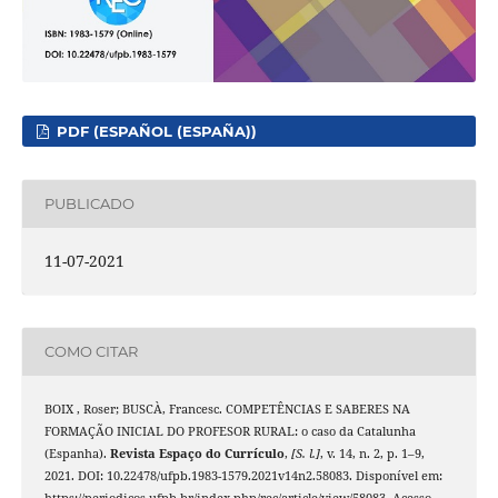
PDF (ESPAÑOL (ESPAÑA))
PUBLICADO
11-07-2021
COMO CITAR
BOIX , Roser; BUSCÀ, Francesc. COMPETÊNCIAS E SABERES NA
FORMAÇÃO INICIAL DO PROFESOR RURAL: o caso da Catalunha
(Espanha).
Revista Espaço do Currículo
,
[S. l.]
, v. 14, n. 2, p. 1–9,
2021. DOI: 10.22478/ufpb.1983-1579.2021v14n2.58083. Disponível em:
https://periodicos.ufpb.br/index.php/rec/article/view/58083. Acesso