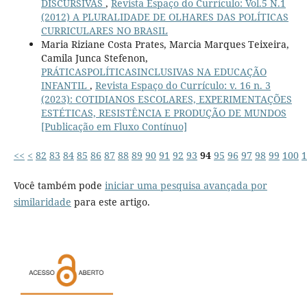
DISCURSIVAS
,
Revista Espaço do Currículo: Vol.5 N.1
(2012) A PLURALIDADE DE OLHARES DAS POLÍTICAS
CURRICULARES NO BRASIL
Maria Riziane Costa Prates, Marcia Marques Teixeira,
Camila Junca Stefenon,
PRÁTICASPOLÍTICASINCLUSIVAS NA EDUCAÇÃO
INFANTIL
,
Revista Espaço do Currículo: v. 16 n. 3
(2023): COTIDIANOS ESCOLARES, EXPERIMENTAÇÕES
ESTÉTICAS, RESISTÊNCIA E PRODUÇÃO DE MUNDOS
[Publicação em Fluxo Contínuo]
<<
<
82
83
84
85
86
87
88
89
90
91
92
93
94
95
96
97
98
99
100
1
Você também pode
iniciar uma pesquisa avançada por
similaridade
para este artigo.