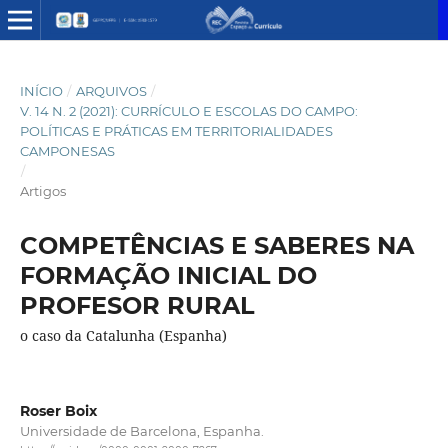
INÍCIO
/
ARQUIVOS
/
V. 14 N. 2 (2021): CURRÍCULO E ESCOLAS DO CAMPO:
POLÍTICAS E PRÁTICAS EM TERRITORIALIDADES
CAMPONESAS
/
Artigos
COMPETÊNCIAS E SABERES NA
FORMAÇÃO INICIAL DO
PROFESOR RURAL
o caso da Catalunha (Espanha)
Roser Boix
Universidade de Barcelona, Espanha.