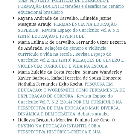
Vol.8, N.3 (2015) POLÍTICAS DE CURRÍCULO E
FORMAÇÃO DOCENTE: tensões e desafios no cenário
educacional brasileiro
Rayana Andrade de Carvalho, Edineide Jezine
Mesquita Araujo,
PERMANÊNCIA NA EDUCAÇÃO
SUPERIOR
,
Revista Espaço do Currículo: Vol.9, N.1
(2016) EDUCAÇÃO E JUVENTUDE
Maria Eulina P. de Carvalho, Fernando Cézar Bezerra
de Andrade,
Relações de gênero e violência:
currrículo e vida na escola
,
Revista Espaço do
Currículo: Vol.2, n.2 (2010) RELAÇÕES DE GÊNERO E
VIOLÊNCIA: CURRÍCULO E VIDA NA ESCOLA
Maria Zuleide da Costa Pereira; Samara Wanderley
Xavier Barbosa, Rafael Ferreira de Souza Honorato;
Nathália Fernandes Egito Rocha,
PESQUISA EM
EDUCAÇÃO: O WORDSMITH COMO FERRAMENTA DE
EXPLORAÇÃO DE CORPORA
,
Revista Espaço do
Currículo: Vol.7, N.2 (2014) POR UM CURRÍCULO NA
PERSPECTIVA DE UMA EDUCAÇÃO MAIS DIVERSA,
DINÂMICA E DEMOCRÁTICA: debates atuais..
Helloysa Bragueto Moreira, Paulino José Orso,
O
ENSINO NA EDUCAÇÃO INFANTIL SOB A
PERSPECTIVA HISTÓRICO-CRÍTICA E SUA