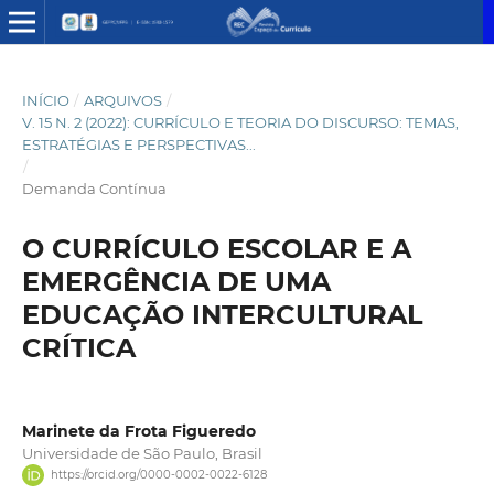
INÍCIO
/
ARQUIVOS
/
V. 15 N. 2 (2022): CURRÍCULO E TEORIA DO DISCURSO: TEMAS,
ESTRATÉGIAS E PERSPECTIVAS...
/
Demanda Contínua
O CURRÍCULO ESCOLAR E A
EMERGÊNCIA DE UMA
EDUCAÇÃO INTERCULTURAL
CRÍTICA
Marinete da Frota Figueredo
Universidade de São Paulo, Brasil
https://orcid.org/0000-0002-0022-6128