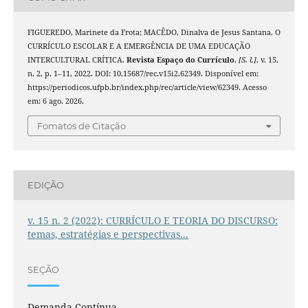
FIGUEREDO, Marinete da Frota; MACÊDO, Dinalva de Jesus Santana. O
CURRÍCULO ESCOLAR E A EMERGÊNCIA DE UMA EDUCAÇÃO
INTERCULTURAL CRÍTICA.
Revista Espaço do Currículo
,
[S. l.]
, v. 15,
n. 2, p. 1–11, 2022. DOI: 10.15687/rec.v15i2.62349. Disponível em:
https://periodicos.ufpb.br/index.php/rec/article/view/62349. Acesso
em: 6 ago. 2026.
Fomatos de Citação
EDIÇÃO
v. 15 n. 2 (2022): CURRÍCULO E TEORIA DO DISCURSO:
temas, estratégias e perspectivas...
SEÇÃO
Demanda Contínua