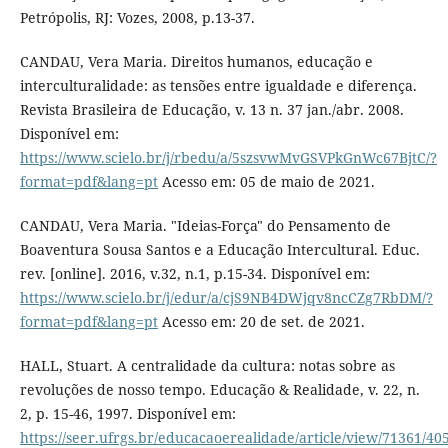
Petrópolis, RJ: Vozes, 2008, p.13-37.
CANDAU, Vera Maria. Direitos humanos, educação e
interculturalidade: as tensões entre igualdade e diferença.
Revista Brasileira de Educação, v. 13 n. 37 jan./abr. 2008.
Disponível em:
https://www.scielo.br/j/rbedu/a/5szsvwMvGSVPkGnWc67BjtC/?
format=pdf&lang=pt
Acesso em: 05 de maio de 2021.
CANDAU, Vera Maria. "Ideias-Força" do Pensamento de
Boaventura Sousa Santos e a Educação Intercultural. Educ.
rev. [online]. 2016, v.32, n.1, p.15-34. Disponível em:
https://www.scielo.br/j/edur/a/cjS9NB4DWjqv8ncCZg7RbDM/?
format=pdf&lang=pt
Acesso em: 20 de set. de 2021.
HALL, Stuart. A centralidade da cultura: notas sobre as
revoluções de nosso tempo. Educação & Realidade, v. 22, n.
2, p. 15-46, 1997. Disponível em:
https://seer.ufrgs.br/educacaoerealidade/article/view/71361/40