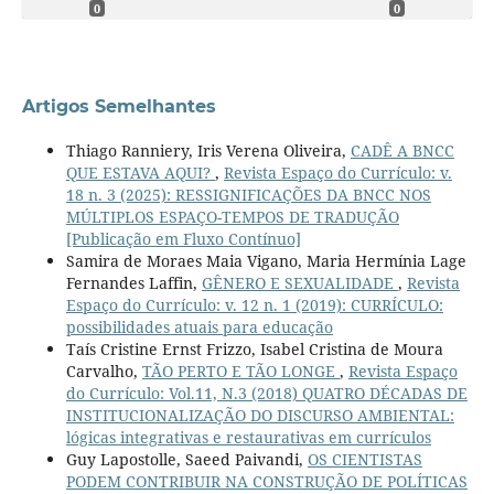
0
0
Artigos Semelhantes
Thiago Ranniery, Iris Verena Oliveira,
CADÊ A BNCC
QUE ESTAVA AQUI?
,
Revista Espaço do Currículo: v.
18 n. 3 (2025): RESSIGNIFICAÇÕES DA BNCC NOS
MÚLTIPLOS ESPAÇO-TEMPOS DE TRADUÇÃO
[Publicação em Fluxo Contínuo]
Samira de Moraes Maia Vigano, Maria Hermínia Lage
Fernandes Laffin,
GÊNERO E SEXUALIDADE
,
Revista
Espaço do Currículo: v. 12 n. 1 (2019): CURRÍCULO:
possibilidades atuais para educação
Taís Cristine Ernst Frizzo, Isabel Cristina de Moura
Carvalho,
TÃO PERTO E TÃO LONGE
,
Revista Espaço
do Currículo: Vol.11, N.3 (2018) QUATRO DÉCADAS DE
INSTITUCIONALIZAÇÃO DO DISCURSO AMBIENTAL:
lógicas integrativas e restaurativas em currículos
Guy Lapostolle, Saeed Paivandi,
OS CIENTISTAS
PODEM CONTRIBUIR NA CONSTRUÇÃO DE POLÍTICAS