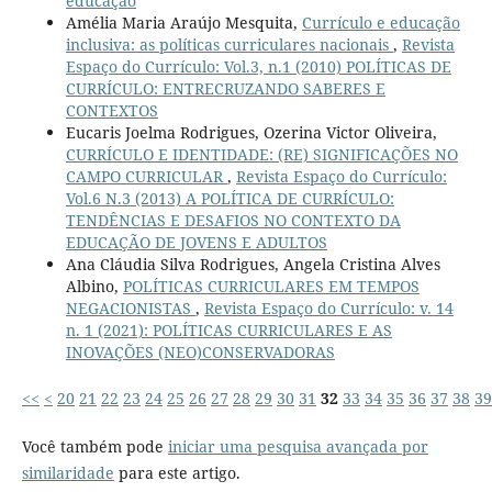
educação
Amélia Maria Araújo Mesquita,
Currículo e educação
inclusiva: as políticas curriculares nacionais
,
Revista
Espaço do Currículo: Vol.3, n.1 (2010) POLÍTICAS DE
CURRÍCULO: ENTRECRUZANDO SABERES E
CONTEXTOS
Eucaris Joelma Rodrigues, Ozerina Victor Oliveira,
CURRÍCULO E IDENTIDADE: (RE) SIGNIFICAÇÕES NO
CAMPO CURRICULAR
,
Revista Espaço do Currículo:
Vol.6 N.3 (2013) A POLÍTICA DE CURRÍCULO:
TENDÊNCIAS E DESAFIOS NO CONTEXTO DA
EDUCAÇÃO DE JOVENS E ADULTOS
Ana Cláudia Silva Rodrigues, Angela Cristina Alves
Albino,
POLÍTICAS CURRICULARES EM TEMPOS
NEGACIONISTAS
,
Revista Espaço do Currículo: v. 14
n. 1 (2021): POLÍTICAS CURRICULARES E AS
INOVAÇÕES (NEO)CONSERVADORAS
<<
<
20
21
22
23
24
25
26
27
28
29
30
31
32
33
34
35
36
37
38
39
Você também pode
iniciar uma pesquisa avançada por
similaridade
para este artigo.