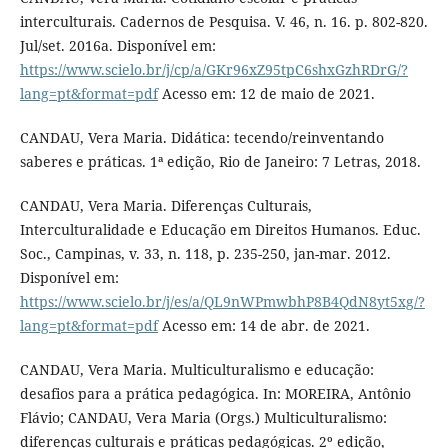
interculturais. Cadernos de Pesquisa. V. 46, n. 16. p. 802-820.
Jul/set. 2016a. Disponível em:
https://www.scielo.br/j/cp/a/GKr96xZ95tpC6shxGzhRDrG/?
lang=pt&format=pdf
Acesso em: 12 de maio de 2021.
CANDAU, Vera Maria. Didática: tecendo/reinventando
saberes e práticas. 1ª edição, Rio de Janeiro: 7 Letras, 2018.
CANDAU, Vera Maria. Diferenças Culturais,
Interculturalidade e Educação em Direitos Humanos. Educ.
Soc., Campinas, v. 33, n. 118, p. 235-250, jan-mar. 2012.
Disponível em:
https://www.scielo.br/j/es/a/QL9nWPmwbhP8B4QdN8yt5xg/?
lang=pt&format=pdf
Acesso em: 14 de abr. de 2021.
CANDAU, Vera Maria. Multiculturalismo e educação:
desafios para a prática pedagógica. In: MOREIRA, Antônio
Flávio; CANDAU, Vera Maria (Orgs.) Multiculturalismo:
diferenças culturais e práticas pedagógicas. 2º edição,