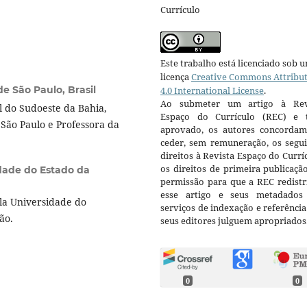
Currículo
Este trabalho está licenciado sob 
licença
Creative Commons Attribu
e São Paulo, Brasil
4.0 International License
.
Ao submeter um artigo à Rev
 do Sudoeste da Bahia,
Espaço do Currículo (REC) e t
São Paulo e Professora da
aprovado, os autores concorda
ceder, sem remuneração, os segui
direitos à Revista Espaço do Currí
os direitos de primeira publicaçã
dade do Estado da
permissão para que a REC redistr
esse artigo e seus metadados
a Universidade do
serviços de indexação e referênci
ção.
seus editores julguem apropriados
0
0