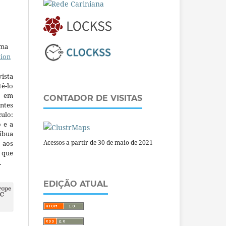
uma
tion
ista
ê-lo
m em
CONTADOR DE VISITAS
ntes
culo:
o e a
ibua
Acessos a partir de 30 de maio de 2021
 aos
a que
.
EDIÇÃO ATUAL