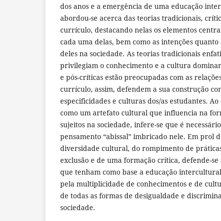
dos anos e a emergência de uma educação intercu
abordou-se acerca das teorias tradicionais, crític
currículo, destacando nelas os elementos centra
cada uma delas, bem como as intenções quanto a
deles na sociedade. As teorias tradicionais enfat
privilegiam o conhecimento e a cultura dominante
e pós-críticas estão preocupadas com as relaçõ
currículo, assim, defendem a sua construção co
especificidades e culturas dos/as estudantes. A
como um artefato cultural que influencia na fo
sujeitos na sociedade, infere-se que é necessári
pensamento “abissal” imbricado nele. Em prol 
diversidade cultural, do rompimento de prátic
exclusão e de uma formação crítica, defende-se
que tenham como base a educação intercultural 
pela multiplicidade de conhecimentos e de cult
de todas as formas de desigualdade e discrimin
sociedade.