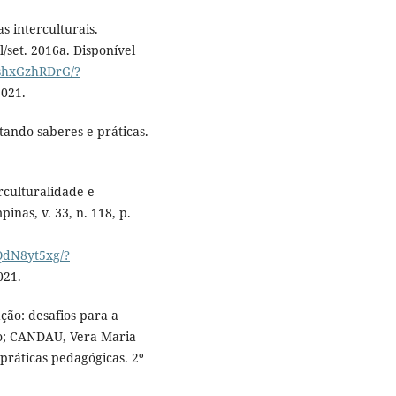
s interculturais.
l/set. 2016a. Disponível
6shxGzhRDrG/?
2021.
ando saberes e práticas.
rculturalidade e
nas, v. 33, n. 118, p.
QdN8yt5xg/?
021.
ão: desafios para a
io; CANDAU, Vera Maria
 práticas pedagógicas. 2º