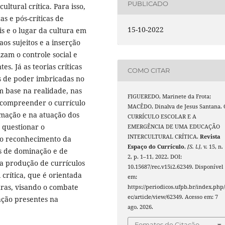
PUBLICADO
ltural crítica. Para isso,
as e pós-críticas de
15-10-2022
is e o lugar da cultura em
os sujeitos e a inserção
izam o controle social e
s. Já as teorias críticas
COMO CITAR
es de poder imbricadas no
m base na realidade, nas
FIGUEREDO, Marinete da Frota;
o compreender o currículo
MACÊDO, Dinalva de Jesus Santana. 
rmação e na atuação dos
CURRÍCULO ESCOLAR E A
o questionar o
EMERGÊNCIA DE UMA EDUCAÇÃO
INTERCULTURAL CRÍTICA.
Revista
do reconhecimento da
Espaço do Currículo
,
[S. l.]
, v. 15, n.
as de dominação e de
2, p. 1–11, 2022. DOI:
 a produção de currículos
10.15687/rec.v15i2.62349. Disponível
crítica, que é orientada
em:
uras, visando o combate
https://periodicos.ufpb.br/index.php/
ec/article/view/62349. Acesso em: 7
ação presentes na
ago. 2026.
Fomatos de Citação