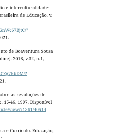
o e interculturalidade:
Brasileira de Educação, v.
kGnWc67BjtC/?
2021.
ento de Boaventura Sousa
ine]. 2016, v.32, n.1,
ncCZg7RbDM/?
21.
sobre as revoluções de
p. 15-46, 1997. Disponível
ticle/view/71361/40514
tica e Currículo. Educação,
: