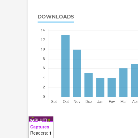
DOWNLOADS
Captures
Readers:
1