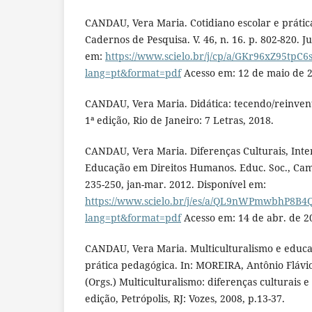
CANDAU, Vera Maria. Cotidiano escolar e prática
Cadernos de Pesquisa. V. 46, n. 16. p. 802-820. Ju
em:
https://www.scielo.br/j/cp/a/GKr96xZ95tpC
lang=pt&format=pdf
Acesso em: 12 de maio de 
CANDAU, Vera Maria. Didática: tecendo/reinvent
1ª edição, Rio de Janeiro: 7 Letras, 2018.
CANDAU, Vera Maria. Diferenças Culturais, Inte
Educação em Direitos Humanos. Educ. Soc., Campi
235-250, jan-mar. 2012. Disponível em:
https://www.scielo.br/j/es/a/QL9nWPmwbhP8B4
lang=pt&format=pdf
Acesso em: 14 de abr. de 2
CANDAU, Vera Maria. Multiculturalismo e educaç
prática pedagógica. In: MOREIRA, Antônio Fláv
(Orgs.) Multiculturalismo: diferenças culturais e
edição, Petrópolis, RJ: Vozes, 2008, p.13-37.