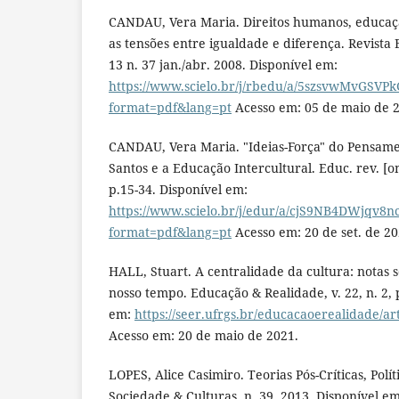
CANDAU, Vera Maria. Direitos humanos, educaçã
as tensões entre igualdade e diferença. Revista 
13 n. 37 jan./abr. 2008. Disponível em:
https://www.scielo.br/j/rbedu/a/5szsvwMvGSVP
format=pdf&lang=pt
Acesso em: 05 de maio de 
CANDAU, Vera Maria. "Ideias-Força" do Pensam
Santos e a Educação Intercultural. Educ. rev. [onl
p.15-34. Disponível em:
https://www.scielo.br/j/edur/a/cjS9NB4DWjqv8
format=pdf&lang=pt
Acesso em: 20 de set. de 20
HALL, Stuart. A centralidade da cultura: notas 
nosso tempo. Educação & Realidade, v. 22, n. 2, 
em:
https://seer.ufrgs.br/educacaoerealidade/ar
Acesso em: 20 de maio de 2021.
LOPES, Alice Casimiro. Teorias Pós-Críticas, Polí
Sociedade & Culturas, n. 39, 2013. Disponível em