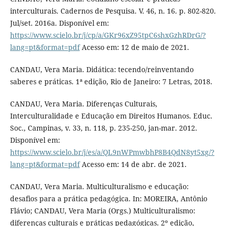
interculturais. Cadernos de Pesquisa. V. 46, n. 16. p. 802-820.
Jul/set. 2016a. Disponível em:
https://www.scielo.br/j/cp/a/GKr96xZ95tpC6shxGzhRDrG/?
lang=pt&format=pdf
Acesso em: 12 de maio de 2021.
CANDAU, Vera Maria. Didática: tecendo/reinventando
saberes e práticas. 1ª edição, Rio de Janeiro: 7 Letras, 2018.
CANDAU, Vera Maria. Diferenças Culturais,
Interculturalidade e Educação em Direitos Humanos. Educ.
Soc., Campinas, v. 33, n. 118, p. 235-250, jan-mar. 2012.
Disponível em:
https://www.scielo.br/j/es/a/QL9nWPmwbhP8B4QdN8yt5xg/?
lang=pt&format=pdf
Acesso em: 14 de abr. de 2021.
CANDAU, Vera Maria. Multiculturalismo e educação:
desafios para a prática pedagógica. In: MOREIRA, Antônio
Flávio; CANDAU, Vera Maria (Orgs.) Multiculturalismo:
diferenças culturais e práticas pedagógicas. 2º edição,