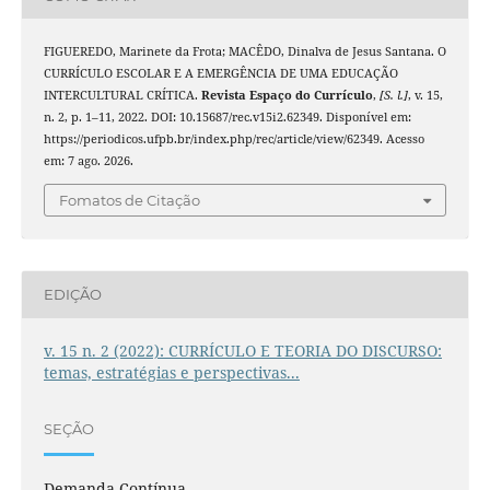
FIGUEREDO, Marinete da Frota; MACÊDO, Dinalva de Jesus Santana. O
CURRÍCULO ESCOLAR E A EMERGÊNCIA DE UMA EDUCAÇÃO
INTERCULTURAL CRÍTICA.
Revista Espaço do Currículo
,
[S. l.]
, v. 15,
n. 2, p. 1–11, 2022. DOI: 10.15687/rec.v15i2.62349. Disponível em:
https://periodicos.ufpb.br/index.php/rec/article/view/62349. Acesso
em: 7 ago. 2026.
Fomatos de Citação
EDIÇÃO
v. 15 n. 2 (2022): CURRÍCULO E TEORIA DO DISCURSO:
temas, estratégias e perspectivas...
SEÇÃO
Demanda Contínua