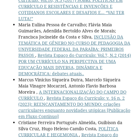
Currículo: Vol.10, N.3 (2017) SOBRE POLÍTICAS EM
CURRÍCULO E RESISTÊNCIAS E INVENÇÕES E
COTIDIANOS ESCOLARES E DESAFIOS E... “VAI TER
LUTA!”
Maria Eulina Pessoa de Carvalho; Flávia Maia
Guimarães, Adenilda Bertoldo Alves de Morais;
Francisca Jocineide da Costa e Silva,
INCLUSÃO DA
TEMÁTICA DE GÊNERO NO CURSO DE PEDAGOGIA DA
UNIVERSIDADE FEDERAL DA PARAÍBA: PRIMEIROS
PASSOS
,
Revista Espaço do Currículo: Vol.7, N.2 (2014)
POR UM CURRÍCULO NA PERSPECTIVA DE UMA
EDUCAÇÃO MAIS DIVERSA, DINÂMICA E
DEMOCRÁTICA: debates atuais..
Marcus Vinicius Siqueira Dutra, Marcelo Siqueira
Maia Vinagre Mocarzel, Antonio Flavio Barbosa
Moreira ,
A INTERNACIONALIZAÇÃO DO CAMPO DO
CURRÍCULO
,
Revista Espaço do Currículo: v. 16 n. 2
(2023): REENCANTAMENTO DO MUNDO: criações
curriculares enquanto novidades utópicas [Publicação
em Fluxo Contínuo]
Cristiane Ferreira Português Almeida, Guibison da
Silva Cruz, Hugo Heleno Camilo Costa,
POLÍTICA
CURRICULAR E HEGEMONIA
,
Revista Espaço do