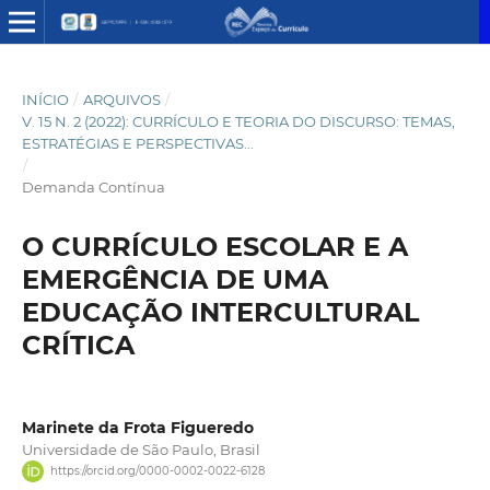
INÍCIO
/
ARQUIVOS
/
V. 15 N. 2 (2022): CURRÍCULO E TEORIA DO DISCURSO: TEMAS,
ESTRATÉGIAS E PERSPECTIVAS...
/
Demanda Contínua
O CURRÍCULO ESCOLAR E A
EMERGÊNCIA DE UMA
EDUCAÇÃO INTERCULTURAL
CRÍTICA
Marinete da Frota Figueredo
Universidade de São Paulo, Brasil
https://orcid.org/0000-0002-0022-6128