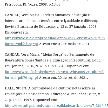
Petrópolis, RJ: Vozes, 2008, p.13-37.
CANDAU, Vera Maria. Direitos humanos, educação e
interculturalidade: as tensões entre igualdade e diferença.
Revista Brasileira de Educação, v. 13 n. 37 jan./abr. 2008.
Disponível em:
https://www.scielo.br/j/rbedu/a/5szsvwMvGSVPkGnWc67BjtC/?
format=pdf&lang=pt
Acesso em: 05 de maio de 2021.
CANDAU, Vera Maria. "Ideias-Força" do Pensamento de
Boaventura Sousa Santos e a Educação Intercultural. Educ.
rev. [online]. 2016, v.32, n.1, p.15-34. Disponível em:
https://www.scielo.br/j/edur/a/cjS9NB4DWjqv8ncCZg7RbDM/?
format=pdf&lang=pt
Acesso em: 20 de set. de 2021.
HALL, Stuart. A centralidade da cultura: notas sobre as
revoluções de nosso tempo. Educação & Realidade, v. 22, n.
2, p. 15-46, 1997. Disponível em:
https://seer.ufrgs.br/educacaoerealidade/article/view/71361/40