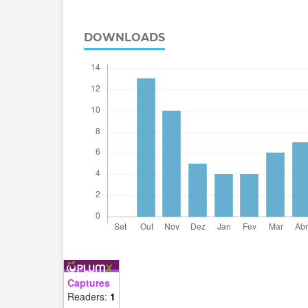
DOWNLOADS
Captures
Readers:
1