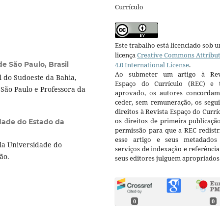
Currículo
Este trabalho está licenciado sob 
licença
Creative Commons Attribu
e São Paulo, Brasil
4.0 International License
.
Ao submeter um artigo à Rev
 do Sudoeste da Bahia,
Espaço do Currículo (REC) e t
São Paulo e Professora da
aprovado, os autores concorda
ceder, sem remuneração, os segui
direitos à Revista Espaço do Currí
os direitos de primeira publicaçã
dade do Estado da
permissão para que a REC redistr
esse artigo e seus metadados
a Universidade do
serviços de indexação e referênci
ção.
seus editores julguem apropriados
0
0