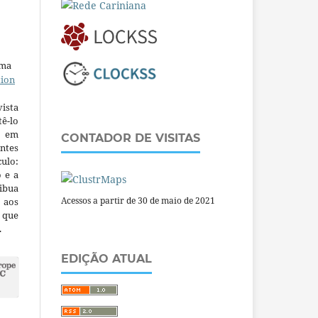
uma
tion
ista
ê-lo
m em
CONTADOR DE VISITAS
ntes
culo:
o e a
ibua
Acessos a partir de 30 de maio de 2021
 aos
a que
.
EDIÇÃO ATUAL