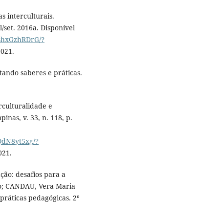
s interculturais.
l/set. 2016a. Disponível
6shxGzhRDrG/?
2021.
ando saberes e práticas.
rculturalidade e
nas, v. 33, n. 118, p.
QdN8yt5xg/?
021.
ão: desafios para a
io; CANDAU, Vera Maria
 práticas pedagógicas. 2º