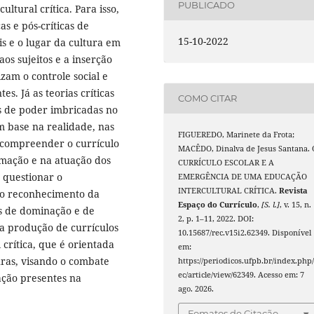
PUBLICADO
ltural crítica. Para isso,
as e pós-críticas de
15-10-2022
is e o lugar da cultura em
os sujeitos e a inserção
izam o controle social e
s. Já as teorias críticas
COMO CITAR
es de poder imbricadas no
m base na realidade, nas
FIGUEREDO, Marinete da Frota;
o compreender o currículo
MACÊDO, Dinalva de Jesus Santana. 
rmação e na atuação dos
CURRÍCULO ESCOLAR E A
o questionar o
EMERGÊNCIA DE UMA EDUCAÇÃO
INTERCULTURAL CRÍTICA.
Revista
do reconhecimento da
Espaço do Currículo
,
[S. l.]
, v. 15, n.
as de dominação e de
2, p. 1–11, 2022. DOI:
 a produção de currículos
10.15687/rec.v15i2.62349. Disponível
crítica, que é orientada
em:
uras, visando o combate
https://periodicos.ufpb.br/index.php/
ec/article/view/62349. Acesso em: 7
ação presentes na
ago. 2026.
Fomatos de Citação