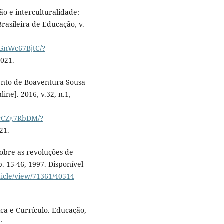
o e interculturalidade:
Brasileira de Educação, v.
kGnWc67BjtC/?
2021.
ento de Boaventura Sousa
ine]. 2016, v.32, n.1,
ncCZg7RbDM/?
21.
sobre as revoluções de
p. 15-46, 1997. Disponível
ticle/view/71361/40514
tica e Currículo. Educação,
: