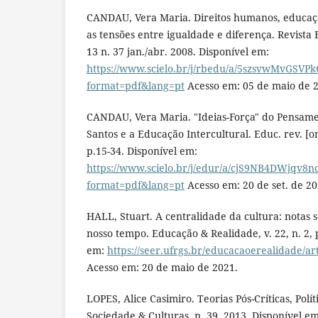
CANDAU, Vera Maria. Direitos humanos, educaçã
as tensões entre igualdade e diferença. Revista 
13 n. 37 jan./abr. 2008. Disponível em:
https://www.scielo.br/j/rbedu/a/5szsvwMvGSVP
format=pdf&lang=pt
Acesso em: 05 de maio de 
CANDAU, Vera Maria. "Ideias-Força" do Pensam
Santos e a Educação Intercultural. Educ. rev. [onl
p.15-34. Disponível em:
https://www.scielo.br/j/edur/a/cjS9NB4DWjqv8
format=pdf&lang=pt
Acesso em: 20 de set. de 20
HALL, Stuart. A centralidade da cultura: notas 
nosso tempo. Educação & Realidade, v. 22, n. 2, 
em:
https://seer.ufrgs.br/educacaoerealidade/ar
Acesso em: 20 de maio de 2021.
LOPES, Alice Casimiro. Teorias Pós-Críticas, Polí
Sociedade & Culturas, n. 39, 2013. Disponível em