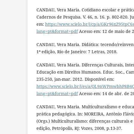
CANDAU, Vera Maria. Cotidiano escolar e prática
Cadernos de Pesquisa. V. 46, n. 16. p. 802-820. Ju
em:
https://www.scielo.br/j/cp/a/GKr96xZ95tpC
lang=pt&format=pdf
Acesso em: 12 de maio de 
CANDAU, Vera Maria. Didática: tecendo/reinvent
1ª edição, Rio de Janeiro: 7 Letras, 2018.
CANDAU, Vera Maria. Diferenças Culturais, Inte
Educação em Direitos Humanos. Educ. Soc., Campi
235-250, jan-mar. 2012. Disponível em:
https://www.scielo.br/j/es/a/QL9nWPmwbhP8B4
lang=pt&format=pdf
Acesso em: 14 de abr. de 2
CANDAU, Vera Maria. Multiculturalismo e educaç
prática pedagógica. In: MOREIRA, Antônio Fláv
(Orgs.) Multiculturalismo: diferenças culturais e
edição, Petrópolis, RJ: Vozes, 2008, p.13-37.