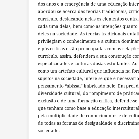
dos anos e a emergência de uma educação intercu
abordou-se acerca das teorias tradicionais, crític
currículo, destacando nelas os elementos centra
cada uma delas, bem como as intenções quanto a
deles na sociedade. As teorias tradicionais enfat
privilegiam o conhecimento e a cultura dominante
e pós-críticas estão preocupadas com as relaçõ
currículo, assim, defendem a sua construção co
especificidades e culturas dos/as estudantes. A
como um artefato cultural que influencia na fo
sujeitos na sociedade, infere-se que é necessári
pensamento “abissal” imbricado nele. Em prol 
diversidade cultural, do rompimento de prátic
exclusão e de uma formação crítica, defende-se
que tenham como base a educação intercultural 
pela multiplicidade de conhecimentos e de cult
de todas as formas de desigualdade e discrimin
sociedade.