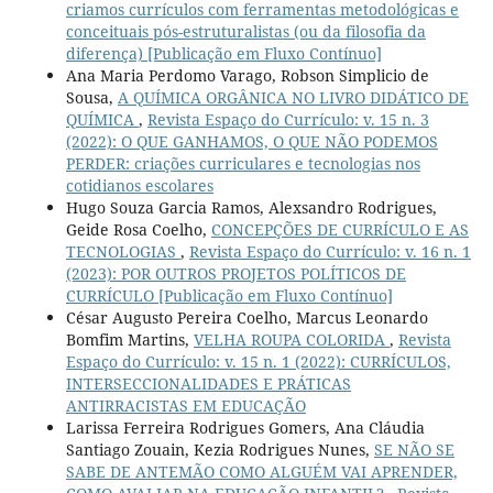
criamos currículos com ferramentas metodológicas e
conceituais pós-estruturalistas (ou da filosofia da
diferença) [Publicação em Fluxo Contínuo]
Ana Maria Perdomo Varago, Robson Simplicio de
Sousa,
A QUÍMICA ORGÂNICA NO LIVRO DIDÁTICO DE
QUÍMICA
,
Revista Espaço do Currículo: v. 15 n. 3
(2022): O QUE GANHAMOS, O QUE NÃO PODEMOS
PERDER: criações curriculares e tecnologias nos
cotidianos escolares
Hugo Souza Garcia Ramos, Alexsandro Rodrigues,
Geide Rosa Coelho,
CONCEPÇÕES DE CURRÍCULO E AS
TECNOLOGIAS
,
Revista Espaço do Currículo: v. 16 n. 1
(2023): POR OUTROS PROJETOS POLÍTICOS DE
CURRÍCULO [Publicação em Fluxo Contínuo]
César Augusto Pereira Coelho, Marcus Leonardo
Bomfim Martins,
VELHA ROUPA COLORIDA
,
Revista
Espaço do Currículo: v. 15 n. 1 (2022): CURRÍCULOS,
INTERSECCIONALIDADES E PRÁTICAS
ANTIRRACISTAS EM EDUCAÇÃO
Larissa Ferreira Rodrigues Gomers, Ana Cláudia
Santiago Zouain, Kezia Rodrigues Nunes,
SE NÃO SE
SABE DE ANTEMÃO COMO ALGUÉM VAI APRENDER,