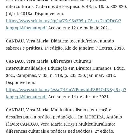
interculturais. Cadernos de Pesquisa. V. 46, n. 16. p. 802-820.
Jul/set. 2016a. Disponível em:
https://www.scielo.br/j/cp/a/GKr96xZ95tpC6shxGzhRDrG/?
lang=pt&format=pdf
Acesso em: 12 de maio de 2021.
CANDAU, Vera Maria. Didática: tecendo/reinventando
saberes e práticas. 1ª edição, Rio de Janeiro: 7 Letras, 2018.
CANDAU, Vera Maria. Diferenças Culturais,
Interculturalidade e Educação em Direitos Humanos. Educ.
Soc., Campinas, v. 33, n. 118, p. 235-250, jan-mar. 2012.
Disponível em:
https://www.scielo.br/j/es/a/QL9nWPmwbhP8B4QdN8yt5xg/?
lang=pt&format=pdf
Acesso em: 14 de abr. de 2021.
CANDAU, Vera Maria. Multiculturalismo e educação:
desafios para a prática pedagógica. In: MOREIRA, Antônio
Flávio; CANDAU, Vera Maria (Orgs.) Multiculturalismo:
diferenças culturais e práticas pedagógicas. 2º edição,