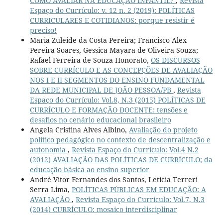
COMO AVALIAR NA EDUCAÇÃO INFANTIL?
,
Revista
Espaço do Currículo: v. 12 n. 2 (2019): POLÍTICAS
CURRICULARES E COTIDIANOS: porque resistir é
preciso!
Maria Zuleide da Costa Pereira; Francisco Alex
Pereira Soares, Gessica Mayara de Oliveira Souza;
Rafael Ferreira de Souza Honorato,
OS DISCURSOS
SOBRE CURRÍCULO E AS CONCEPÇÕES DE AVALIAÇÃO
NOS I E II SEGMENTOS DO ENSINO FUNDAMENTAL
DA REDE MUNICIPAL DE JOÃO PESSOA/PB
,
Revista
Espaço do Currículo: Vol.8, N.3 (2015) POLÍTICAS DE
CURRÍCULO E FORMAÇÃO DOCENTE: tensões e
desafios no cenário educacional brasileiro
Angela Cristina Alves Albino,
Avaliação do projeto
político pedagógico no contexto de descentralização e
autonomia
,
Revista Espaço do Currículo: Vol.4 N.2
(2012) AVALIAÇÃO DAS POLÍTICAS DE CURRÍCULO; da
educação básica ao ensino superior
André Vitor Fernandes dos Santos, Letícia Terreri
Serra Lima,
POLÍTICAS PÚBLICAS EM EDUCAÇÃO: A
AVALIAÇÃO
,
Revista Espaço do Currículo: Vol.7, N.3
(2014) CURRÍCULO: mosaico interdisciplinar