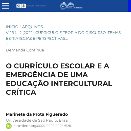
INÍCIO
/
ARQUIVOS
/
V. 15 N. 2 (2022): CURRÍCULO E TEORIA DO DISCURSO: TEMAS,
ESTRATÉGIAS E PERSPECTIVAS...
/
Demanda Contínua
O CURRÍCULO ESCOLAR E A
EMERGÊNCIA DE UMA
EDUCAÇÃO INTERCULTURAL
CRÍTICA
Marinete da Frota Figueredo
Universidade de São Paulo, Brasil
https://orcid.org/0000-0002-0022-6128