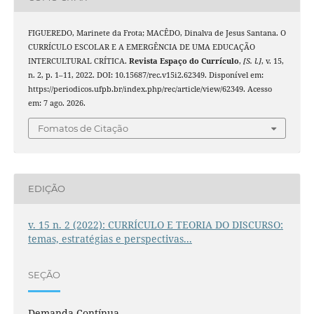
FIGUEREDO, Marinete da Frota; MACÊDO, Dinalva de Jesus Santana. O
CURRÍCULO ESCOLAR E A EMERGÊNCIA DE UMA EDUCAÇÃO
INTERCULTURAL CRÍTICA.
Revista Espaço do Currículo
,
[S. l.]
, v. 15,
n. 2, p. 1–11, 2022. DOI: 10.15687/rec.v15i2.62349. Disponível em:
https://periodicos.ufpb.br/index.php/rec/article/view/62349. Acesso
em: 7 ago. 2026.
Fomatos de Citação
EDIÇÃO
v. 15 n. 2 (2022): CURRÍCULO E TEORIA DO DISCURSO:
temas, estratégias e perspectivas...
SEÇÃO
Demanda Contínua