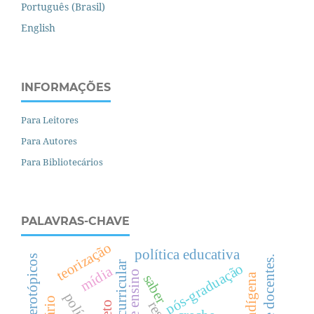
Português (Brasil)
English
INFORMAÇÕES
Para Leitores
Para Autores
Para Bibliotecários
PALAVRAS-CHAVE
teorização
política educativa
diretriz curricular
pós-graduação
mídia
saber
afeto