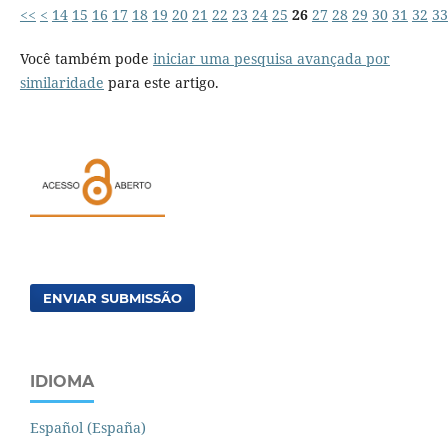
<<
<
14
15
16
17
18
19
20
21
22
23
24
25
26
27
28
29
30
31
32
33
Você também pode
iniciar uma pesquisa avançada por
similaridade
para este artigo.
ENVIAR SUBMISSÃO
IDIOMA
Español (España)