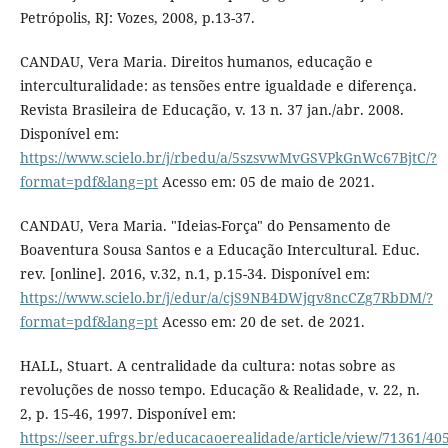
Petrópolis, RJ: Vozes, 2008, p.13-37.
CANDAU, Vera Maria. Direitos humanos, educação e
interculturalidade: as tensões entre igualdade e diferença.
Revista Brasileira de Educação, v. 13 n. 37 jan./abr. 2008.
Disponível em:
https://www.scielo.br/j/rbedu/a/5szsvwMvGSVPkGnWc67BjtC/?
format=pdf&lang=pt
Acesso em: 05 de maio de 2021.
CANDAU, Vera Maria. "Ideias-Força" do Pensamento de
Boaventura Sousa Santos e a Educação Intercultural. Educ.
rev. [online]. 2016, v.32, n.1, p.15-34. Disponível em:
https://www.scielo.br/j/edur/a/cjS9NB4DWjqv8ncCZg7RbDM/?
format=pdf&lang=pt
Acesso em: 20 de set. de 2021.
HALL, Stuart. A centralidade da cultura: notas sobre as
revoluções de nosso tempo. Educação & Realidade, v. 22, n.
2, p. 15-46, 1997. Disponível em:
https://seer.ufrgs.br/educacaoerealidade/article/view/71361/40