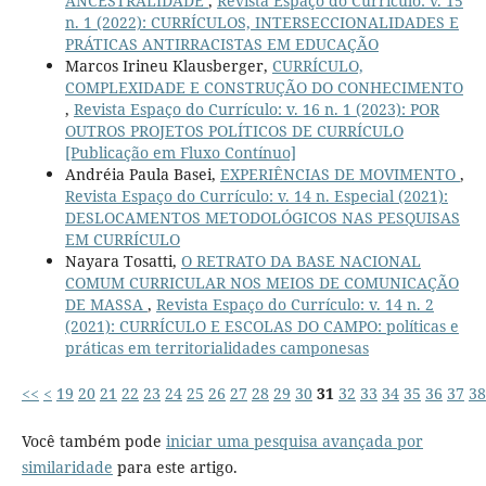
ANCESTRALIDADE
,
Revista Espaço do Currículo: v. 15
n. 1 (2022): CURRÍCULOS, INTERSECCIONALIDADES E
PRÁTICAS ANTIRRACISTAS EM EDUCAÇÃO
Marcos Irineu Klausberger,
CURRÍCULO,
COMPLEXIDADE E CONSTRUÇÃO DO CONHECIMENTO
,
Revista Espaço do Currículo: v. 16 n. 1 (2023): POR
OUTROS PROJETOS POLÍTICOS DE CURRÍCULO
[Publicação em Fluxo Contínuo]
Andréia Paula Basei,
EXPERIÊNCIAS DE MOVIMENTO
,
Revista Espaço do Currículo: v. 14 n. Especial (2021):
DESLOCAMENTOS METODOLÓGICOS NAS PESQUISAS
EM CURRÍCULO
Nayara Tosatti,
O RETRATO DA BASE NACIONAL
COMUM CURRICULAR NOS MEIOS DE COMUNICAÇÃO
DE MASSA
,
Revista Espaço do Currículo: v. 14 n. 2
(2021): CURRÍCULO E ESCOLAS DO CAMPO: políticas e
práticas em territorialidades camponesas
<<
<
19
20
21
22
23
24
25
26
27
28
29
30
31
32
33
34
35
36
37
38
Você também pode
iniciar uma pesquisa avançada por
similaridade
para este artigo.