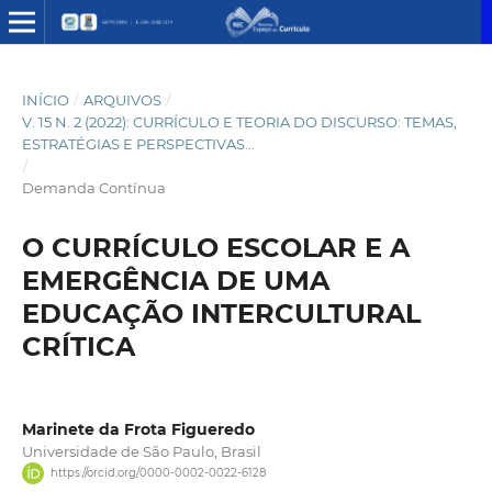
INÍCIO
/
ARQUIVOS
/
V. 15 N. 2 (2022): CURRÍCULO E TEORIA DO DISCURSO: TEMAS,
ESTRATÉGIAS E PERSPECTIVAS...
/
Demanda Contínua
O CURRÍCULO ESCOLAR E A
EMERGÊNCIA DE UMA
EDUCAÇÃO INTERCULTURAL
CRÍTICA
Marinete da Frota Figueredo
Universidade de São Paulo, Brasil
https://orcid.org/0000-0002-0022-6128