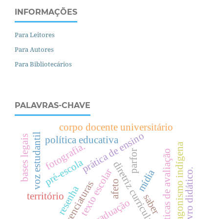
INFORMAÇÕES
Para Leitores
Para Autores
Para Bibliotecários
PALAVRAS-CHAVE
corpo docente universitário
prática de ensino
voz estudantil
bases legais
política educativa
fotografia.
protagonismo indígena
políticas de avaliação
parfor
pré-escola
diretriz curricular
texto escolar
livro didático.
mídia
afeto
licenciaturas
resenha
território
saber
pós-graduação