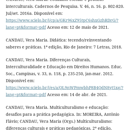
interculturais. Cadernos de Pesquisa. V. 46, n. 16. p. 802-820.
Jul/set. 2016a. Disponível em:
https://www.scielo.br/j/cp/a/GKr96xZ95tpC6shxGzhRDrG/?
lang=pt&format=pdf
Acesso em: 12 de maio de 2021.
CANDAU, Vera Maria. Didática: tecendo/reinventando
saberes e práticas. 1ª edição, Rio de Janeiro: 7 Letras, 2018.
CANDAU, Vera Maria. Diferenças Culturais,
Interculturalidade e Educação em Direitos Humanos. Educ.
Soc., Campinas, v. 33, n. 118, p. 235-250, jan-mar. 2012.
Disponível em:
https://www.scielo.br/j/es/a/QL9nWPmwbhP8B4QdN8yt5xg/?
lang=pt&format=pdf
Acesso em: 14 de abr. de 2021.
CANDAU, Vera Maria. Multiculturalismo e educação:
desafios para a prática pedagógica. In: MOREIRA, Antônio
Flávio; CANDAU, Vera Maria (Orgs.) Multiculturalismo:
diferenças culturais e práticas pedagógicas. 2º edição,