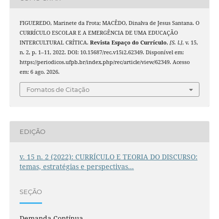
FIGUEREDO, Marinete da Frota; MACÊDO, Dinalva de Jesus Santana. O
CURRÍCULO ESCOLAR E A EMERGÊNCIA DE UMA EDUCAÇÃO
INTERCULTURAL CRÍTICA.
Revista Espaço do Currículo
,
[S. l.]
, v. 15,
n. 2, p. 1–11, 2022. DOI: 10.15687/rec.v15i2.62349. Disponível em:
https://periodicos.ufpb.br/index.php/rec/article/view/62349. Acesso
em: 6 ago. 2026.
Fomatos de Citação
EDIÇÃO
v. 15 n. 2 (2022): CURRÍCULO E TEORIA DO DISCURSO:
temas, estratégias e perspectivas...
SEÇÃO
Demanda Contínua