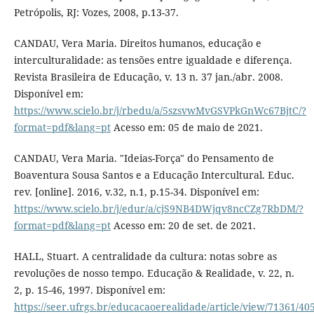
Petrópolis, RJ: Vozes, 2008, p.13-37.
CANDAU, Vera Maria. Direitos humanos, educação e
interculturalidade: as tensões entre igualdade e diferença.
Revista Brasileira de Educação, v. 13 n. 37 jan./abr. 2008.
Disponível em:
https://www.scielo.br/j/rbedu/a/5szsvwMvGSVPkGnWc67BjtC/?
format=pdf&lang=pt
Acesso em: 05 de maio de 2021.
CANDAU, Vera Maria. "Ideias-Força" do Pensamento de
Boaventura Sousa Santos e a Educação Intercultural. Educ.
rev. [online]. 2016, v.32, n.1, p.15-34. Disponível em:
https://www.scielo.br/j/edur/a/cjS9NB4DWjqv8ncCZg7RbDM/?
format=pdf&lang=pt
Acesso em: 20 de set. de 2021.
HALL, Stuart. A centralidade da cultura: notas sobre as
revoluções de nosso tempo. Educação & Realidade, v. 22, n.
2, p. 15-46, 1997. Disponível em:
https://seer.ufrgs.br/educacaoerealidade/article/view/71361/40