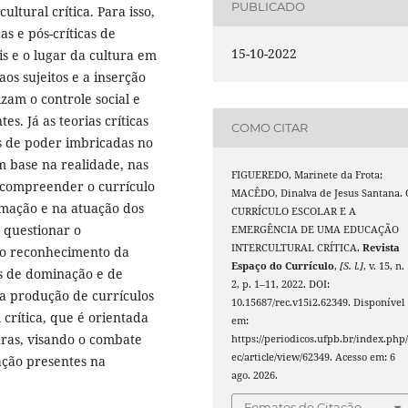
PUBLICADO
ltural crítica. Para isso,
as e pós-críticas de
15-10-2022
is e o lugar da cultura em
os sujeitos e a inserção
izam o controle social e
s. Já as teorias críticas
COMO CITAR
es de poder imbricadas no
m base na realidade, nas
FIGUEREDO, Marinete da Frota;
o compreender o currículo
MACÊDO, Dinalva de Jesus Santana. 
rmação e na atuação dos
CURRÍCULO ESCOLAR E A
o questionar o
EMERGÊNCIA DE UMA EDUCAÇÃO
INTERCULTURAL CRÍTICA.
Revista
do reconhecimento da
Espaço do Currículo
,
[S. l.]
, v. 15, n.
as de dominação e de
2, p. 1–11, 2022. DOI:
 a produção de currículos
10.15687/rec.v15i2.62349. Disponível
crítica, que é orientada
em:
uras, visando o combate
https://periodicos.ufpb.br/index.php/
ec/article/view/62349. Acesso em: 6
ação presentes na
ago. 2026.
Fomatos de Citação