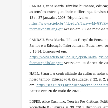
CANDAU, Vera Maria. Direitos humanos, educaçã
as tensões entre igualdade e diferença. Revista 
13 n. 37 jan./abr. 2008. Disponível em:
https://www.scielo.br/j/rbedu/a/5szsvwMvGSVP
format=pdf&lang=pt
Acesso em: 05 de maio de 
CANDAU, Vera Maria. "Ideias-Força" do Pensam
Santos e a Educação Intercultural. Educ. rev. [onl
p.15-34. Disponível em:
https://www.scielo.br/j/edur/a/cjS9NB4DWjqv8
format=pdf&lang=pt
Acesso em: 20 de set. de 20
HALL, Stuart. A centralidade da cultura: notas 
nosso tempo. Educação & Realidade, v. 22, n. 2, 
em:
https://seer.ufrgs.br/educacaoerealidade/ar
Acesso em: 20 de maio de 2021.
LOPES, Alice Casimiro. Teorias Pós-Críticas, Polí
Sociedade & Culturas, n. 39, 2013. Disponível em