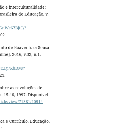
o e interculturalidade:
Brasileira de Educação, v.
kGnWc67BjtC/?
2021.
ento de Boaventura Sousa
ine]. 2016, v.32, n.1,
ncCZg7RbDM/?
21.
sobre as revoluções de
p. 15-46, 1997. Disponível
ticle/view/71361/40514
tica e Currículo. Educação,
: