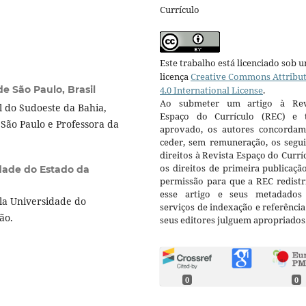
Currículo
Este trabalho está licenciado sob 
licença
Creative Commons Attribu
e São Paulo, Brasil
4.0 International License
.
Ao submeter um artigo à Rev
 do Sudoeste da Bahia,
Espaço do Currículo (REC) e t
São Paulo e Professora da
aprovado, os autores concorda
ceder, sem remuneração, os segui
direitos à Revista Espaço do Currí
os direitos de primeira publicaçã
dade do Estado da
permissão para que a REC redistr
esse artigo e seus metadados
a Universidade do
serviços de indexação e referênci
ção.
seus editores julguem apropriados
0
0