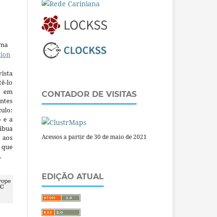
uma
tion
ista
ê-lo
m em
CONTADOR DE VISITAS
ntes
culo:
o e a
ibua
Acessos a partir de 30 de maio de 2021
 aos
a que
.
EDIÇÃO ATUAL