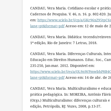
CANDAU, Vera Maria. Cotidiano escolar e prática
Cadernos de Pesquisa. V. 46, n. 16. p. 802-820. Ju
em:
https://www.scielo.br/j/cp/a/GKr96xZ95tpC
lang=pt&format=pdf
Acesso em: 12 de maio de 
CANDAU, Vera Maria. Didática: tecendo/reinvent
1ª edição, Rio de Janeiro: 7 Letras, 2018.
CANDAU, Vera Maria. Diferenças Culturais, Inte
Educação em Direitos Humanos. Educ. Soc., Campi
235-250, jan-mar. 2012. Disponível em:
https://www.scielo.br/j/es/a/QL9nWPmwbhP8B4
lang=pt&format=pdf
Acesso em: 14 de abr. de 2
CANDAU, Vera Maria. Multiculturalismo e educaç
prática pedagógica. In: MOREIRA, Antônio Fláv
(Orgs.) Multiculturalismo: diferenças culturais e
edição, Petrópolis, RJ: Vozes, 2008, p.13-37.