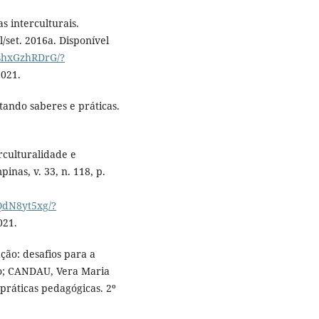
s interculturais.
l/set. 2016a. Disponível
6shxGzhRDrG/?
2021.
ando saberes e práticas.
rculturalidade e
nas, v. 33, n. 118, p.
QdN8yt5xg/?
021.
ão: desafios para a
io; CANDAU, Vera Maria
 práticas pedagógicas. 2º