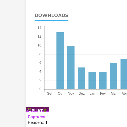
DOWNLOADS
Captures
Readers:
1