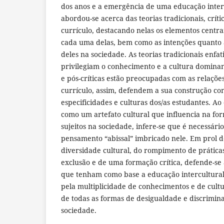
dos anos e a emergência de uma educação intercu
abordou-se acerca das teorias tradicionais, crític
currículo, destacando nelas os elementos centra
cada uma delas, bem como as intenções quanto a
deles na sociedade. As teorias tradicionais enfat
privilegiam o conhecimento e a cultura dominante
e pós-críticas estão preocupadas com as relaçõ
currículo, assim, defendem a sua construção co
especificidades e culturas dos/as estudantes. A
como um artefato cultural que influencia na fo
sujeitos na sociedade, infere-se que é necessári
pensamento “abissal” imbricado nele. Em prol 
diversidade cultural, do rompimento de prátic
exclusão e de uma formação crítica, defende-se
que tenham como base a educação intercultural 
pela multiplicidade de conhecimentos e de cult
de todas as formas de desigualdade e discrimin
sociedade.