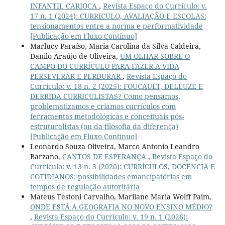
INFANTIL CARIOCA
,
Revista Espaço do Currículo: v.
17 n. 1 (2024): CURRICULO, AVALIAÇÃO E ESCOLAS:
tensionamentos entre a norma e performatividade
[Publicação em Fluxo Contínuo]
Marlucy Paraíso, Maria Carolina da Silva Caldeira,
Danilo Araújo de Oliveira,
UM OLHAR SOBRE O
CAMPO DO CURRÍCULO PARA FAZER A VIDA
PERSEVERAR E PERDURAR
,
Revista Espaço do
Currículo: v. 18 n. 2 (2025): FOUCAULT, DELEUZE E
DERRIDA CURRICULISTAS? Como pensamos,
problematizamos e criamos currículos com
ferramentas metodológicas e conceituais pós-
estruturalistas (ou da filosofia da diferença)
[Publicação em Fluxo Contínuo]
Leonardo Souza Oliveira, Marco Antonio Leandro
Barzano,
CANTOS DE ESPERANÇA
,
Revista Espaço do
Currículo: v. 13 n. 3 (2020): CURRÍCULOS, DOCÊNCIA E
COTIDIANOS: possibilidades emancipatórias em
tempos de regulação autoritária
Mateus Testoni Carvalho, Marilane Maria Wolff Paim,
ONDE ESTÁ A GEOGRAFIA NO NOVO ENSINO MÉDIO?
,
Revista Espaço do Currículo: v. 19 n. 1 (2026):