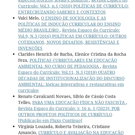
Currículo: Vol.3, n.1 (2010) POLÍTICAS DE CURRÍCULO:
ENTRECRUZANDO SABERES E CONTEXTOS
Valci Melo,
O ENSINO DE SOCIOLOGIA E AS
POLÍTICAS DE INDUÇÃO CURRICULAR DO ENSINO
MÉDIO BRASILEIRO
,
Revista Espaço do Currículo:
Vol.9, N.3 (2016) POLÍTICAS EM CURRÍCULO: OUTROS
COTIDIANOS, NOVOS DESAFIOS, RESISTÊNCIAS E
INVENÇÕES
Clarides Henrich de Barba, Elenice Cristina da Rocha
Feza,
POLÍTICAS CURRICULARES EM EDUCAÇÃO
AMBIENTAL NO CURSO DE PEDAGOGIA
,
Revista
Espaço do Currículo: Vol.11, N.3 (2018) QUATRO
DÉCADAS DE INSTITUCIONALIZAÇÃO DO DISCURSO
AMBIENTAL: lógicas integrativas e restaurativas em
currículos
Renato Cavalcanti Novaes, Silvio de Cássio Costa
Telles,
PARA UMA EDUCAÇÃO FÍSICA NÃO FASCISTA
,
Revista Espaço do Currículo: v. 16 n. 1 (2023): POR
OUTROS PROJETOS POLÍTICOS DE CURRÍCULO
[Publicação em Fluxo Contínuo]
Virgínia Louzada, Roberta Teixeira, Cristiane
Amancio,
CURRÍCULO E AVALIAÇÃO NA EDUCAÇÃO