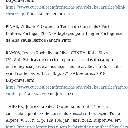
Disponível em:
https://www.curriculosemfronteiras.org/vol16iss3articles/olini-
corazza.pdf
. Acesso em: 20 jun. 2021.
PINAR, William F. O que é a Teoria do Currículo? Porto
Editora, Portugal, 2007. (Adaptação para Língua Portuguesa
de Ana Paula Barros/Sandra Pinto).
RAMOS, Jéssica Rochelly da Silva. CUNHA, Katia Silva
(2018b). Políticas de currículo para as escolas do campo:
entre negociações e articulações políticas. Revista Currículo
sem Fronteiras. v. 18, n. 3, p. 871-894, set./dez. 2018.
Disponível em:
https://www.curriculosemfronteiras.org/vol18iss3articles/ramos
cunha.pdf
. Acesso em: 09 jun. 2021.
THIESEN, Juarez da Silva. O que há no “entre” teoria
curricular, políticas de currículo e escola?. Educação, Porto
Algere, v. 35, n. 1, p. 129-136, jan./ abr. 2012. Disponível em:
https://revistaseletronicas.pucrs.br/ojs/index.php/faced/article