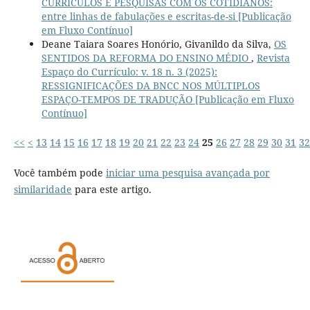
CURRÍCULOS E PESQUISAS COM OS COTIDIANOS:
entre linhas de fabulações e escritas-de-si [Publicação
em Fluxo Contínuo]
Deane Taiara Soares Honório, Givanildo da Silva,
OS
SENTIDOS DA REFORMA DO ENSINO MÉDIO
,
Revista
Espaço do Currículo: v. 18 n. 3 (2025):
RESSIGNIFICAÇÕES DA BNCC NOS MÚLTIPLOS
ESPAÇO-TEMPOS DE TRADUÇÃO [Publicação em Fluxo
Contínuo]
<<
<
13
14
15
16
17
18
19
20
21
22
23
24
25
26
27
28
29
30
31
32
Você também pode
iniciar uma pesquisa avançada por
similaridade
para este artigo.