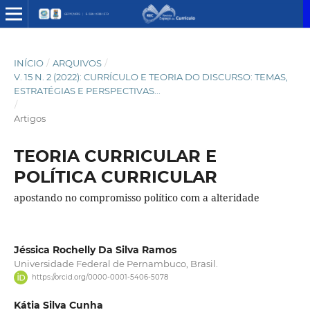
INÍCIO
/
ARQUIVOS
/
V. 15 N. 2 (2022): CURRÍCULO E TEORIA DO DISCURSO: TEMAS,
ESTRATÉGIAS E PERSPECTIVAS...
/
Artigos
TEORIA CURRICULAR E
POLÍTICA CURRICULAR
apostando no compromisso político com a alteridade
Jéssica Rochelly Da Silva Ramos
Universidade Federal de Pernambuco, Brasil.
https://orcid.org/0000-0001-5406-5078
Kátia Silva Cunha