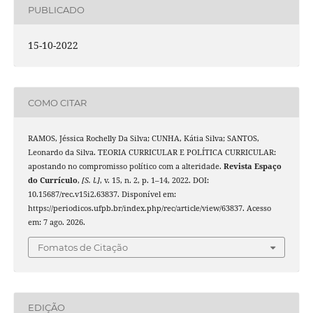
PUBLICADO
15-10-2022
COMO CITAR
RAMOS, Jéssica Rochelly Da Silva; CUNHA, Kátia Silva; SANTOS,
Leonardo da Silva. TEORIA CURRICULAR E POLÍTICA CURRICULAR:
apostando no compromisso político com a alteridade.
Revista Espaço
do Currículo
,
[S. l.]
, v. 15, n. 2, p. 1–14, 2022. DOI:
10.15687/rec.v15i2.63837. Disponível em:
https://periodicos.ufpb.br/index.php/rec/article/view/63837. Acesso
em: 7 ago. 2026.
Fomatos de Citação
EDIÇÃO