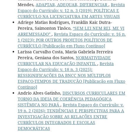
Mendes,
ADAPTAR, ADEQUAR, DIFERENCIAR
,
Revista
Espaço do Currículo: v. 12 n. 3 (2019): POLÍTICAS E
CURRÍCULO NA LICENCIATURA EM ARTES VISUAIS
Adriege Matias Rodrigues, Franklin Kaic Dutra-
Pereira, Saimonton Tinôco,
“SEM LEI NEM REI, ME VI
ARREMESSADO”
,
Revista Espaço do Currículo: v. 16 n.
1 (2023): POR OUTROS PROJETOS POLÍTICOS DE
CURRÍCULO [Publicação em Fluxo Contínuo]
Larissa Carvalho Costa, Maria Gabriela Ferreira
Pereira, Geniana dos Santos,
NORMATIVIDADE
CURRICULAR NA EDUCAÇÃO INFANTIL
,
Revista
Espaço do Currículo: v. 18 n. 3 (2025):
RESSIGNIFICAÇÕES DA BNCC NOS MÚLTIPLOS
ESPAÇO-TEMPOS DE TRADUÇÃO [Publicação em Fluxo
Contínuo]
Andrio Alves Gatinho,
DISCURSOS CURRICULARES EM
TORNO DA IDEIA DE COERÊNCIA PEDAGÓGICA
SISTÊMICA NO PARÁ
,
Revista Espaço do Currículo: v.
19 n. 2 (2026): TENDÊNCIAS E PERSPECTIVAS PARA A
INVESTIGAÇÃO SOBRE AS RELAÇÕES ENTRE
CURRÍCULOS INTEGRADOS E ESCOLAS
DEMOCRÁTICAS