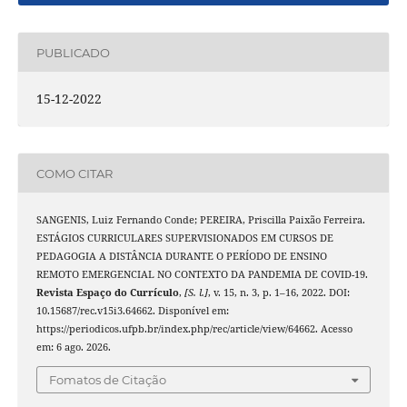
PUBLICADO
15-12-2022
COMO CITAR
SANGENIS, Luiz Fernando Conde; PEREIRA, Priscilla Paixão Ferreira.
ESTÁGIOS CURRICULARES SUPERVISIONADOS EM CURSOS DE
PEDAGOGIA A DISTÂNCIA DURANTE O PERÍODO DE ENSINO
REMOTO EMERGENCIAL NO CONTEXTO DA PANDEMIA DE COVID-19.
Revista Espaço do Currículo
,
[S. l.]
, v. 15, n. 3, p. 1–16, 2022. DOI:
10.15687/rec.v15i3.64662. Disponível em:
https://periodicos.ufpb.br/index.php/rec/article/view/64662. Acesso
em: 6 ago. 2026.
Fomatos de Citação