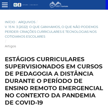
INÍCIO
/
ARQUIVOS
/
V. 15 N. 3 (2022): O QUE GANHAMOS, O QUE NÃO PODEMOS
PERDER: CRIAÇÕES CURRICULARES E TECNOLOGIAS NOS
COTIDIANOS ESCOLARES
/
Artigos
ESTÁGIOS CURRICULARES
SUPERVISIONADOS EM CURSOS
DE PEDAGOGIA A DISTÂNCIA
DURANTE O PERÍODO DE
ENSINO REMOTO EMERGENCIAL
NO CONTEXTO DA PANDEMIA
DE COVID-19