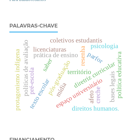
PALAVRAS-CHAVE
coletivos estudantis
políticas de avaliação
psicologia
resenha
licenciaturas
protagonismo indígena
parfor
política educativa
prática de ensino
saber
pós-graduação
diretriz curricular
pré-escola
território
bases legais
espaço universitário
texto escolar
mídia
creche
afeto
direitos humanos.
FINANCIAMENTO