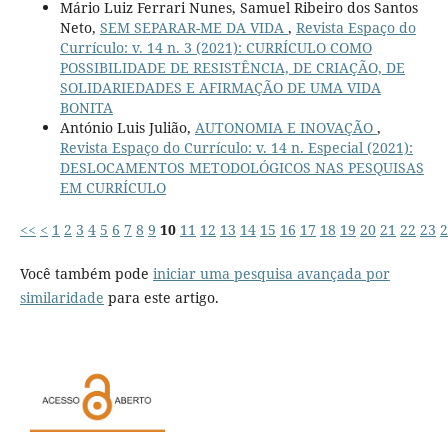
Mário Luiz Ferrari Nunes, Samuel Ribeiro dos Santos
Neto,
SEM SEPARAR-ME DA VIDA
,
Revista Espaço do
Currículo: v. 14 n. 3 (2021): CURRÍCULO COMO
POSSIBILIDADE DE RESISTÊNCIA, DE CRIAÇÃO, DE
SOLIDARIEDADES E AFIRMAÇÃO DE UMA VIDA
BONITA
António Luis Julião,
AUTONOMIA E INOVAÇÃO
,
Revista Espaço do Currículo: v. 14 n. Especial (2021):
DESLOCAMENTOS METODOLÓGICOS NAS PESQUISAS
EM CURRÍCULO
<<
<
1
2
3
4
5
6
7
8
9
10
11
12
13
14
15
16
17
18
19
20
21
22
23
2
Você também pode
iniciar uma pesquisa avançada por
similaridade
para este artigo.