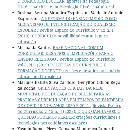
O CURRÍCULO ESCOLAR: aportes da Pedagogia
Histórico-Crítica e da Psicologia Histórico-Cultural
Rosimar Serena Siqueira Esquinsani, Valdocir Antonio
Esquinsani,
A REFORMA DO ENSINO MÉDIO COMO
MECANISMO DE INTENSIFICAÇÃO DO DUALISMO
ESCOLAR
,
Revista Espaço do Currículo: v. 12 n. 1
(2019): CURRÍCULO: possibilidades atuais para
educação
Mirinalda Santos,
BASE NACIONAL COMUM
CURRICULAR: DESAFIOS E IMPLICAÇÕES PARA O
ENSINO RELIGIOSO
,
Revista Espaço do Currículo:
Vol.8, N.3 (2015) POLÍTICAS DE CURRÍCULO E
FORMAÇÃO DOCENTE: tensões e desafios no cenário
educacional brasileiro
Marluce Batista Silva Cardoso, Genylton Odilon Rêgo
da Rocha,
ORIENTAÇÕES OFICIAIS DA REDE
MUNICIPAL DE EDUCAÇÃO DE BELÉM PARA AS
PRÁTICAS CURRICULARES EM TEMPOS DE PANDEMIA
DE COVID-19 NOS ANOS 2020 E 2021
,
Revista Espaço
do Currículo: v. 15 n. 3 (2022): O QUE GANHAMOS, O
QUE NÃO PODEMOS PERDER: criações curriculares e
tecnologias nos cotidianos escolares
Yasmin Ramos Pires, Geovana Mendonça Lunardi