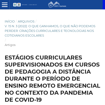
INÍCIO
/
ARQUIVOS
/
V. 15 N. 3 (2022): O QUE GANHAMOS, O QUE NÃO PODEMOS
PERDER: CRIAÇÕES CURRICULARES E TECNOLOGIAS NOS
COTIDIANOS ESCOLARES
/
Artigos
ESTÁGIOS CURRICULARES
SUPERVISIONADOS EM CURSOS
DE PEDAGOGIA A DISTÂNCIA
DURANTE O PERÍODO DE
ENSINO REMOTO EMERGENCIAL
NO CONTEXTO DA PANDEMIA
DE COVID-19