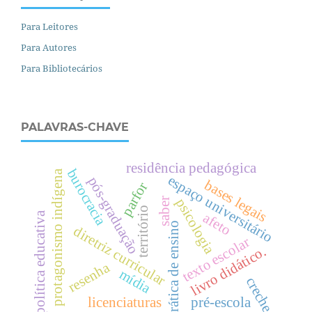
Para Leitores
Para Autores
Para Bibliotecários
PALAVRAS-CHAVE
residência pedagógica
burocracia
protagonismo indígena
espaço universitário
pós-graduação
bases legais
parfor
psicologia
saber
território
política educativa
afeto
prática de ensino
diretriz curricular
texto escolar
livro didático.
resenha
mídia
creche
licenciaturas
pré-escola