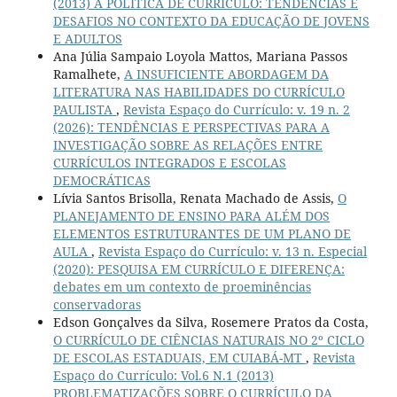
(2013) A POLÍTICA DE CURRÍCULO: TENDÊNCIAS E
DESAFIOS NO CONTEXTO DA EDUCAÇÃO DE JOVENS
E ADULTOS
Ana Júlia Sampaio Loyola Mattos, Mariana Passos
Ramalhete,
A INSUFICIENTE ABORDAGEM DA
LITERATURA NAS HABILIDADES DO CURRÍCULO
PAULISTA
,
Revista Espaço do Currículo: v. 19 n. 2
(2026): TENDÊNCIAS E PERSPECTIVAS PARA A
INVESTIGAÇÃO SOBRE AS RELAÇÕES ENTRE
CURRÍCULOS INTEGRADOS E ESCOLAS
DEMOCRÁTICAS
Lívia Santos Brisolla, Renata Machado de Assis,
O
PLANEJAMENTO DE ENSINO PARA ALÉM DOS
ELEMENTOS ESTRUTURANTES DE UM PLANO DE
AULA
,
Revista Espaço do Currículo: v. 13 n. Especial
(2020): PESQUISA EM CURRÍCULO E DIFERENÇA:
debates em um contexto de proeminências
conservadoras
Edson Gonçalves da Silva, Rosemere Pratos da Costa,
O CURRÍCULO DE CIÊNCIAS NATURAIS NO 2º CICLO
DE ESCOLAS ESTADUAIS, EM CUIABÁ-MT
,
Revista
Espaço do Currículo: Vol.6 N.1 (2013)
PROBLEMATIZAÇÕES SOBRE O CURRÍCULO DA