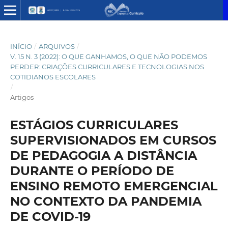
INÍCIO
/
ARQUIVOS
/
V. 15 N. 3 (2022): O QUE GANHAMOS, O QUE NÃO PODEMOS
PERDER: CRIAÇÕES CURRICULARES E TECNOLOGIAS NOS
COTIDIANOS ESCOLARES
/
Artigos
ESTÁGIOS CURRICULARES
SUPERVISIONADOS EM CURSOS
DE PEDAGOGIA A DISTÂNCIA
DURANTE O PERÍODO DE
ENSINO REMOTO EMERGENCIAL
NO CONTEXTO DA PANDEMIA
DE COVID-19