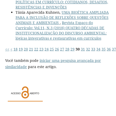
POLÍTICAS EM CURRÍCULO: COTIDIANOS, DESAFIOS,
RESISTÊNCIAS E INVENÇÕES
Tânia Aparecida Kuhnen,
UMA BIOÉTICA AMPLIADA
PARA A INCLUSÃO DE REFLEXÕES SOBRE QUESTÕES
ANIMAIS E AMBIENTAIS
,
Revista Espaço do
Currículo: Vol.11, N.3 (2018) QUATRO DÉCADAS DE
INSTITUCIONALIZAÇÃO DO DISCURSO AMBIENTAL:
lógicas integrativas e restaurativas em currículos
<<
<
18
19
20
21
22
23
24
25
26
27
28
29
30
31
32
33
34
35
36
37
Você também pode
iniciar uma pesquisa avançada por
similaridade
para este artigo.