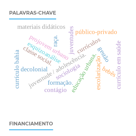
PALAVRAS-CHAVE
materiais didáticos
juventudes
público-privado
projovem urbano
raça.
currículos
esquizoanálise
currículo em saúde
c
l
a
s
s
e
o
c
i
a
l
gestão
currículo bahia
juventude / adolescência.
.
s
.
escolarização
sociologia
bebês
decolonial
e
d
u
c
a
ç
ã
o
u
r
b
a
n
a
formação.
contágio
FINANCIAMENTO