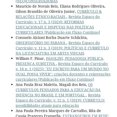
(NEO)CONSERVADORAS
Maurício de Novais Reis, Eliana Rodrigues Oliveira,
Gilson Brandão de Oliveira Junior,
CURRÍCULO &
RELAÇÕES ÉTNICO-RACIAIS
,
Revista Espaço do
Currículo: v. 17 n. 3 (2024): REFORMAS
EDUCACIONAIS E DISPUTAS NAS POLÍTICAS
CURRICULARES [Publicação em Fluxo Contínuo]
Consuelo Alcioni Borba Duarte Schlichta,
OBSERVATÓRIO DO PARANÁ
,
Revista Espaço do
Currículo: v. 12 n. 3 (2019): POLÍTICAS E CURRÍCULO
NA LICENCIATURA EM ARTES VISUAIS
William F. Pinar,
PASOLINI, PEDAGOGIA PÚBLICA,
PRESENÇA SUBJETIVA
,
Revista Espaço do Currículo:
v. 18 n. 1 (2025): "EU ESCREVO PARA UM MUNDO NO
QUAL POSSA VIVER": criações docentes e reinvenções
curriculares [Publicação em Fluxo Contínuo]
Ana Paula Braz Maletta, Magali dos Reis,
OS
CURRÍCULOS PENSADOS PARA A EDUCAÇÃO DA
INFÂNCIA NO BRASIL E EM PORTUGAL
,
Revista
Espaço do Currículo: v. 12 n. 1 (2019): CURRÍCULO:
possibilidades atuais para educação
Ana Paula Pereira Marques de Carvalho, Rita de
Cassia Prazeres Frangella,
ESTRANGEIROS EM REDE: