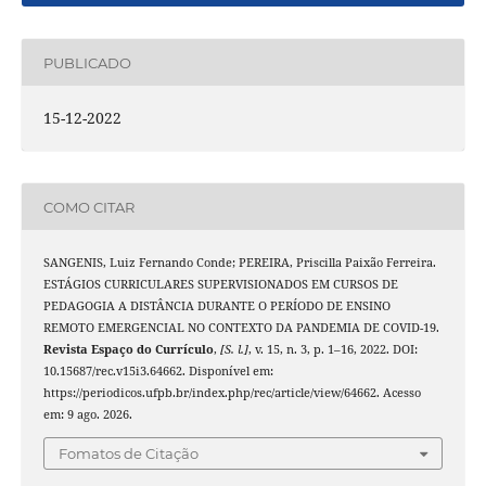
PUBLICADO
15-12-2022
COMO CITAR
SANGENIS, Luiz Fernando Conde; PEREIRA, Priscilla Paixão Ferreira.
ESTÁGIOS CURRICULARES SUPERVISIONADOS EM CURSOS DE
PEDAGOGIA A DISTÂNCIA DURANTE O PERÍODO DE ENSINO
REMOTO EMERGENCIAL NO CONTEXTO DA PANDEMIA DE COVID-19.
Revista Espaço do Currículo
,
[S. l.]
, v. 15, n. 3, p. 1–16, 2022. DOI:
10.15687/rec.v15i3.64662. Disponível em:
https://periodicos.ufpb.br/index.php/rec/article/view/64662. Acesso
em: 9 ago. 2026.
Fomatos de Citação