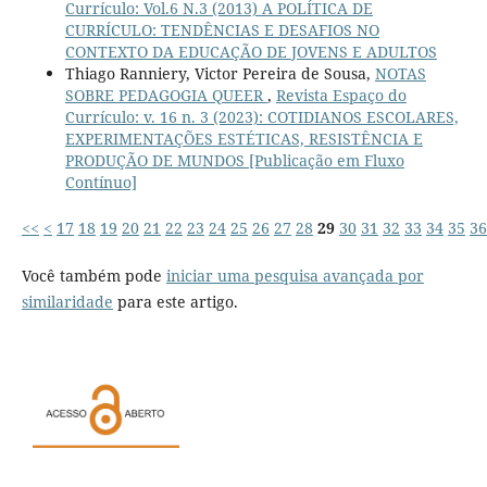
Currículo: Vol.6 N.3 (2013) A POLÍTICA DE
CURRÍCULO: TENDÊNCIAS E DESAFIOS NO
CONTEXTO DA EDUCAÇÃO DE JOVENS E ADULTOS
Thiago Ranniery, Victor Pereira de Sousa,
NOTAS
SOBRE PEDAGOGIA QUEER
,
Revista Espaço do
Currículo: v. 16 n. 3 (2023): COTIDIANOS ESCOLARES,
EXPERIMENTAÇÕES ESTÉTICAS, RESISTÊNCIA E
PRODUÇÃO DE MUNDOS [Publicação em Fluxo
Contínuo]
<<
<
17
18
19
20
21
22
23
24
25
26
27
28
29
30
31
32
33
34
35
36
Você também pode
iniciar uma pesquisa avançada por
similaridade
para este artigo.