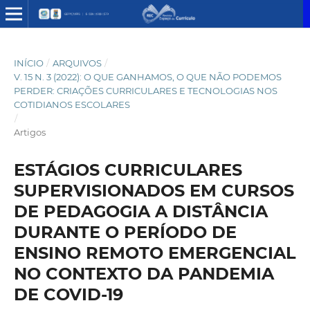
INÍCIO
/
ARQUIVOS
/
V. 15 N. 3 (2022): O QUE GANHAMOS, O QUE NÃO PODEMOS
PERDER: CRIAÇÕES CURRICULARES E TECNOLOGIAS NOS
COTIDIANOS ESCOLARES
/
Artigos
ESTÁGIOS CURRICULARES
SUPERVISIONADOS EM CURSOS
DE PEDAGOGIA A DISTÂNCIA
DURANTE O PERÍODO DE
ENSINO REMOTO EMERGENCIAL
NO CONTEXTO DA PANDEMIA
DE COVID-19