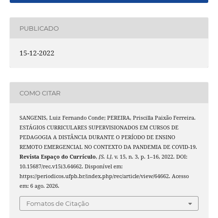
PUBLICADO
15-12-2022
COMO CITAR
SANGENIS, Luiz Fernando Conde; PEREIRA, Priscilla Paixão Ferreira.
ESTÁGIOS CURRICULARES SUPERVISIONADOS EM CURSOS DE
PEDAGOGIA A DISTÂNCIA DURANTE O PERÍODO DE ENSINO
REMOTO EMERGENCIAL NO CONTEXTO DA PANDEMIA DE COVID-19.
Revista Espaço do Currículo
,
[S. l.]
, v. 15, n. 3, p. 1–16, 2022. DOI:
10.15687/rec.v15i3.64662. Disponível em:
https://periodicos.ufpb.br/index.php/rec/article/view/64662. Acesso
em: 6 ago. 2026.
Fomatos de Citação