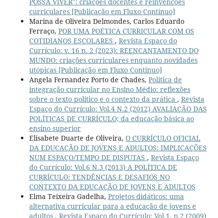
POSSA VIVER": criações docentes e reinvenções
curriculares [Publicação em Fluxo Contínuo]
Marina de Oliveira Delmondes, Carlos Eduardo
Ferraço,
POR UMA POÉTICA CURRICULAR COM OS
COTIDIANOS ESCOLARES
,
Revista Espaço do
Currículo: v. 16 n. 2 (2023): REENCANTAMENTO DO
MUNDO: criações curriculares enquanto novidades
utópicas [Publicação em Fluxo Contínuo]
Angela Fernandez Porto de Chades,
Política de
integração curricular no Ensino Médio: reflexões
sobre o texto político e o contexto da prática
,
Revista
Espaço do Currículo: Vol.4 N.2 (2012) AVALIAÇÃO DAS
POLÍTICAS DE CURRÍCULO; da educação básica ao
ensino superior
Elisabete Duarte de Oliveira,
O CURRÍCULO OFICIAL
DA EDUCAÇÃO DE JOVENS E ADULTOS: IMPLICAÇÕES
NUM ESPAÇO/TEMPO DE DISPUTAS
,
Revista Espaço
do Currículo: Vol.6 N.3 (2013) A POLÍTICA DE
CURRÍCULO: TENDÊNCIAS E DESAFIOS NO
CONTEXTO DA EDUCAÇÃO DE JOVENS E ADULTOS
Elma Teixeira Gadelha,
Projetos didáticos: uma
alternativa curricular para a educação de jovens e
adultos
,
Revista Espaço do Currículo: Vol.1, n.2 (2009)