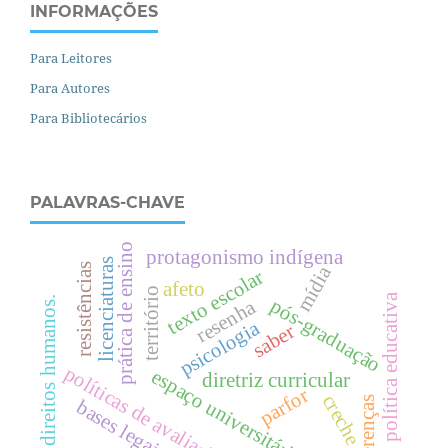
INFORMAÇÕES
Para Leitores
Para Autores
Para Bibliotecários
PALAVRAS-CHAVE
prática de ensino
protagonismo indígena
licenciaturas
resistências
mídia
texto escolar
afeto
território
política educativa
.
pós-graduação
resenha
psicologia
saber
políticas de avaliação
espaço universitário
diretriz curricular
d
i
r
e
i
t
o
s
h
u
m
a
n
o
s
parfor
creche
diferenças
bases legais