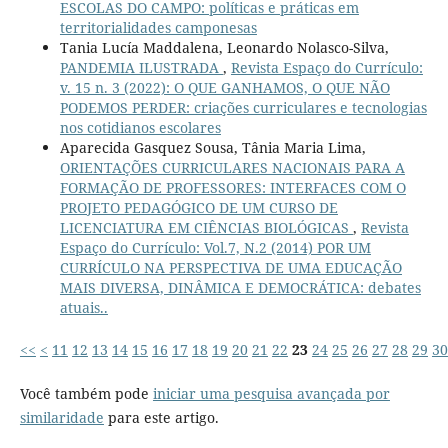
ESCOLAS DO CAMPO: políticas e práticas em
territorialidades camponesas
Tania Lucía Maddalena, Leonardo Nolasco-Silva,
PANDEMIA ILUSTRADA
,
Revista Espaço do Currículo:
v. 15 n. 3 (2022): O QUE GANHAMOS, O QUE NÃO
PODEMOS PERDER: criações curriculares e tecnologias
nos cotidianos escolares
Aparecida Gasquez Sousa, Tânia Maria Lima,
ORIENTAÇÕES CURRICULARES NACIONAIS PARA A
FORMAÇÃO DE PROFESSORES: INTERFACES COM O
PROJETO PEDAGÓGICO DE UM CURSO DE
LICENCIATURA EM CIÊNCIAS BIOLÓGICAS
,
Revista
Espaço do Currículo: Vol.7, N.2 (2014) POR UM
CURRÍCULO NA PERSPECTIVA DE UMA EDUCAÇÃO
MAIS DIVERSA, DINÂMICA E DEMOCRÁTICA: debates
atuais..
<<
<
11
12
13
14
15
16
17
18
19
20
21
22
23
24
25
26
27
28
29
30
Você também pode
iniciar uma pesquisa avançada por
similaridade
para este artigo.