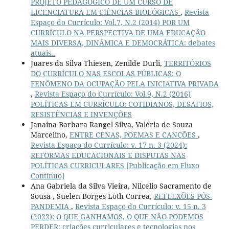
PROJETO PEDAGÓGICO DE UM CURSO DE
LICENCIATURA EM CIÊNCIAS BIOLÓGICAS
,
Revista
Espaço do Currículo: Vol.7, N.2 (2014) POR UM
CURRÍCULO NA PERSPECTIVA DE UMA EDUCAÇÃO
MAIS DIVERSA, DINÂMICA E DEMOCRÁTICA: debates
atuais..
Juares da Silva Thiesen, Zenilde Durli,
TERRITÓRIOS
DO CURRÍCULO NAS ESCOLAS PÚBLICAS: O
FENÔMENO DA OCUPAÇÃO PELA INICIATIVA PRIVADA
,
Revista Espaço do Currículo: Vol.9, N.2 (2016)
POLÍTICAS EM CURRÍCULO: COTIDIANOS, DESAFIOS,
RESISTÊNCIAS E INVENÇÕES
Janaina Barbara Rangel Silva, Valéria de Souza
Marcelino,
ENTRE CENAS, POEMAS E CANÇÕES
,
Revista Espaço do Currículo: v. 17 n. 3 (2024):
REFORMAS EDUCACIONAIS E DISPUTAS NAS
POLÍTICAS CURRICULARES [Publicação em Fluxo
Contínuo]
Ana Gabriela da Silva Vieira, Nilcelio Sacramento de
Sousa , Suelen Borges Loth Correa,
REFLEXÕES PÓS-
PANDEMIA
,
Revista Espaço do Currículo: v. 15 n. 3
(2022): O QUE GANHAMOS, O QUE NÃO PODEMOS
PERDER: criações curriculares e tecnologias nos