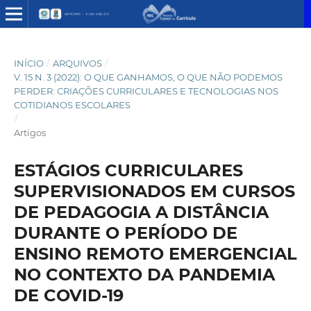
INÍCIO
/
ARQUIVOS
/
V. 15 N. 3 (2022): O QUE GANHAMOS, O QUE NÃO PODEMOS
PERDER: CRIAÇÕES CURRICULARES E TECNOLOGIAS NOS
COTIDIANOS ESCOLARES
/
Artigos
ESTÁGIOS CURRICULARES
SUPERVISIONADOS EM CURSOS
DE PEDAGOGIA A DISTÂNCIA
DURANTE O PERÍODO DE
ENSINO REMOTO EMERGENCIAL
NO CONTEXTO DA PANDEMIA
DE COVID-19