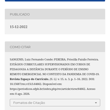
PUBLICADO
15-12-2022
COMO CITAR
SANGENIS, Luiz Fernando Conde; PEREIRA, Priscilla Paixão Ferreira.
ESTÁGIOS CURRICULARES SUPERVISIONADOS EM CURSOS DE
PEDAGOGIA A DISTÂNCIA DURANTE O PERÍODO DE ENSINO
REMOTO EMERGENCIAL NO CONTEXTO DA PANDEMIA DE COVID-19.
Revista Espaço do Currículo
,
[S. l.]
, v. 15, n. 3, p. 1–16, 2022. DOI:
10.15687/rec.v15i3.64662. Disponível em:
https://periodicos.ufpb.br/index.php/rec/article/view/64662. Acesso
em: 8 ago. 2026.
Fomatos de Citação