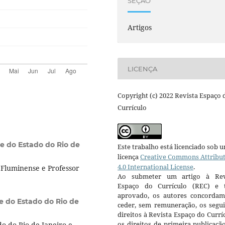
SEÇÃO
Artigos
LICENÇA
Copyright (c) 2022 Revista Espaço 
Currículo
e do Estado do Rio de
Este trabalho está licenciado sob 
licença
Creative Commons Attribu
4.0 International License
.
Fluminense e Professor
Ao submeter um artigo à Rev
Espaço do Currículo (REC) e t
aprovado, os autores concorda
e do Estado do Rio de
ceder, sem remuneração, os segui
direitos à Revista Espaço do Currí
os direitos de primeira publicaçã
o do Rio de Janeiro e