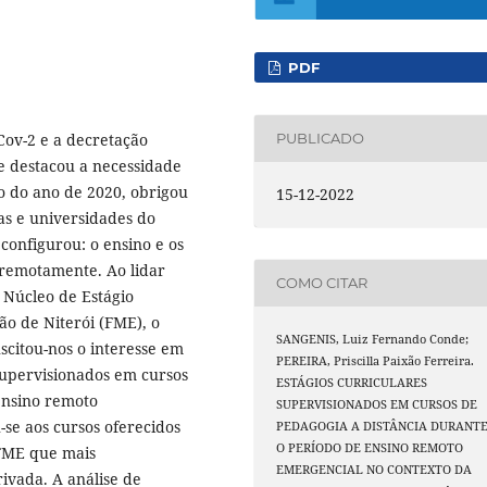
PDF
ov-2 e a decretação
PUBLICADO
e destacou a necessidade
ro do ano de 2020, obrigou
15-12-2022
as e universidades do
configurou: o ensino e os
 remotamente. Ao lidar
COMO CITAR
 Núcleo de Estágio
o de Niterói (FME), o
SANGENIS, Luiz Fernando Conde;
scitou-nos o interesse em
PEREIRA, Priscilla Paixão Ferreira.
 supervisionados em cursos
ESTÁGIOS CURRICULARES
ensino remoto
SUPERVISIONADOS EM CURSOS DE
se aos cursos oferecidos
PEDAGOGIA A DISTÂNCIA DURANT
O PERÍODO DE ENSINO REMOTO
 FME que mais
EMERGENCIAL NO CONTEXTO DA
ivada. A análise de