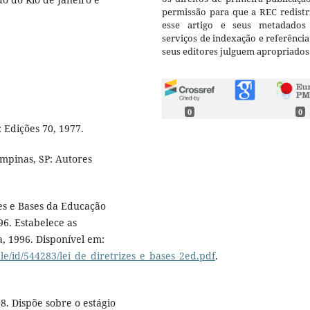
permissão para que a REC redistr
esse artigo e seus metadados
serviços de indexação e referênci
seus editores julguem apropriados
0
0
 Edições 70, 1977.
ampinas, SP: Autores
zes e Bases da Educação
96. Estabelece as
a, 1996. Disponível em:
e/id/544283/lei_de_diretrizes_e_bases_2ed.pdf
.
8. Dispõe sobre o estágio