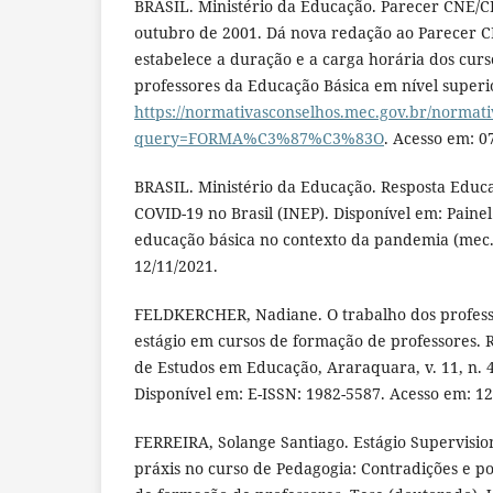
BRASIL. Ministério da Educação. Parecer CNE/CP
outubro de 2001. Dá nova redação ao Parecer C
estabelece a duração e a carga horária dos cur
professores da Educação Básica em nível superi
https://normativasconselhos.mec.gov.br/normat
query=FORMA%C3%87%C3%83O
. Acesso em: 0
BRASIL. Ministério da Educação. Resposta Educ
COVID-19 no Brasil (INEP). Disponível em: Pain
educação básica no contexto da pandemia (mec.
12/11/2021.
FELDKERCHER, Nadiane. O trabalho dos profess
estágio em cursos de formação de professores. 
de Estudos em Educação, Araraquara, v. 11, n. 4
Disponível em: E-ISSN: 1982-5587. Acesso em: 12
FERREIRA, Solange Santiago. Estágio Supervisio
práxis no curso de Pedagogia: Contradições e po