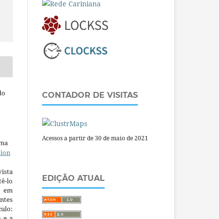
do
CONTADOR DE VISITAS
Acessos a partir de 30 de maio de 2021
uma
tion
ista
EDIÇÃO ATUAL
ê-lo
m em
ntes
culo:
o e a