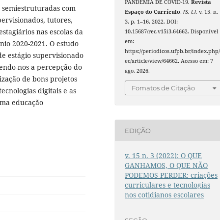
PANDEMIA DE COVID-19.
Revista
s semiestruturadas com
Espaço do Currículo
,
[S. l.]
, v. 15, n.
ervisionados, tutores,
3, p. 1–16, 2022. DOI:
stagiários nas escolas da
10.15687/rec.v15i3.64662. Disponível
em:
ênio 2020-2021. O estudo
https://periodicos.ufpb.br/index.php/
 de estágio supervisionado
ec/article/view/64662. Acesso em: 7
zendo-nos a percepção do
ago. 2026.
lização de bons projetos
Fomatos de Citação
ecnologias digitais e as
 uma educação
EDIÇÃO
v. 15 n. 3 (2022): O QUE
GANHAMOS, O QUE NÃO
PODEMOS PERDER: criações
curriculares e tecnologias
nos cotidianos escolares