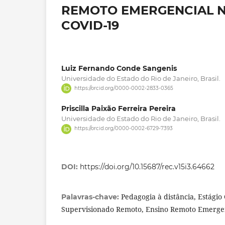
REMOTO EMERGENCIAL N
COVID-19
Luiz Fernando Conde Sangenis
Universidade do Estado do Rio de Janeiro, Brasil.
https://orcid.org/0000-0002-2833-0365
Priscilla Paixão Ferreira Pereira
Universidade do Estado do Rio de Janeiro, Brasil.
https://orcid.org/0000-0002-6729-7393
DOI:
https://doi.org/10.15687/rec.v15i3.64662
Pedagogia à distância, Estágio
Palavras-chave:
Supervisionado Remoto, Ensino Remoto Emerge