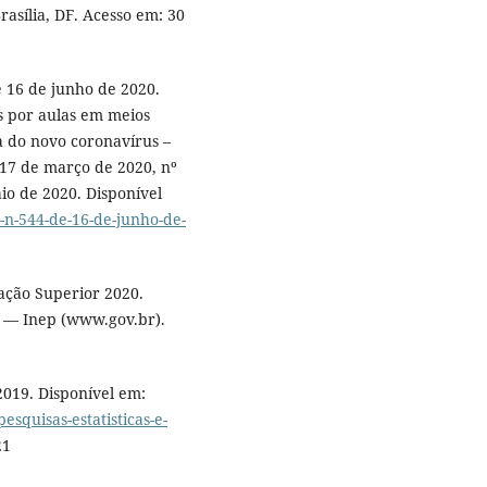
Brasília, DF. Acesso em: 30
e 16 de junho de 2020.
is por aulas em meios
a do novo coronavírus –
 17 de março de 2020, nº
io de 2020. Disponível
-n-544-de-16-de-junho-de-
ação Superior 2020.
os — Inep (www.gov.br).
2019. Disponível em:
esquisas-estatisticas-e-
21