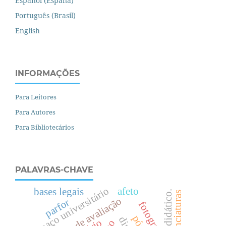
Español (España)
Português (Brasil)
English
INFORMAÇÕES
Para Leitores
Para Autores
Para Bibliotecários
PALAVRAS-CHAVE
espaço universitário
afeto
bases legais
livro didático.
licenciaturas
políticas de avaliação
parfor
fotografia.