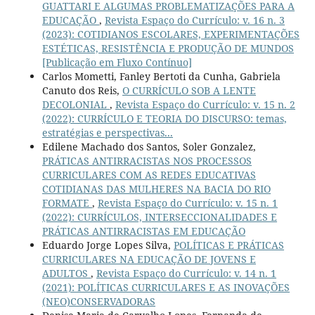
GUATTARI E ALGUMAS PROBLEMATIZAÇÕES PARA A
EDUCAÇÃO
,
Revista Espaço do Currículo: v. 16 n. 3
(2023): COTIDIANOS ESCOLARES, EXPERIMENTAÇÕES
ESTÉTICAS, RESISTÊNCIA E PRODUÇÃO DE MUNDOS
[Publicação em Fluxo Contínuo]
Carlos Mometti, Fanley Bertoti da Cunha, Gabriela
Canuto dos Reis,
O CURRÍCULO SOB A LENTE
DECOLONIAL
,
Revista Espaço do Currículo: v. 15 n. 2
(2022): CURRÍCULO E TEORIA DO DISCURSO: temas,
estratégias e perspectivas...
Edilene Machado dos Santos, Soler Gonzalez,
PRÁTICAS ANTIRRACISTAS NOS PROCESSOS
CURRICULARES COM AS REDES EDUCATIVAS
COTIDIANAS DAS MULHERES NA BACIA DO RIO
FORMATE
,
Revista Espaço do Currículo: v. 15 n. 1
(2022): CURRÍCULOS, INTERSECCIONALIDADES E
PRÁTICAS ANTIRRACISTAS EM EDUCAÇÃO
Eduardo Jorge Lopes Silva,
POLÍTICAS E PRÁTICAS
CURRICULARES NA EDUCAÇÃO DE JOVENS E
ADULTOS
,
Revista Espaço do Currículo: v. 14 n. 1
(2021): POLÍTICAS CURRICULARES E AS INOVAÇÕES
(NEO)CONSERVADORAS