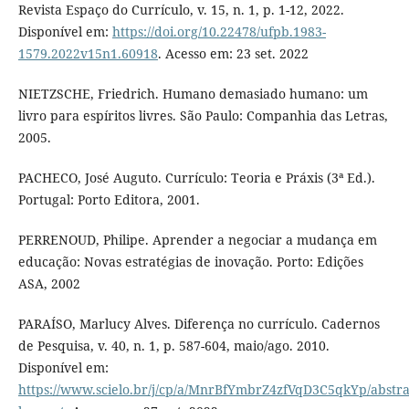
Revista Espaço do Currículo, v. 15, n. 1, p. 1-12, 2022.
Disponível em:
https://doi.org/10.22478/ufpb.1983-
1579.2022v15n1.60918
. Acesso em: 23 set. 2022
NIETZSCHE, Friedrich. Humano demasiado humano: um
livro para espíritos livres. São Paulo: Companhia das Letras,
2005.
PACHECO, José Auguto. Currículo: Teoria e Práxis (3ª Ed.).
Portugal: Porto Editora, 2001.
PERRENOUD, Philipe. Aprender a negociar a mudança em
educação: Novas estratégias de inovação. Porto: Edições
ASA, 2002
PARAÍSO, Marlucy Alves. Diferença no currículo. Cadernos
de Pesquisa, v. 40, n. 1, p. 587-604, maio/ago. 2010.
Disponível em:
https://www.scielo.br/j/cp/a/MnrBfYmbrZ4zfVqD3C5qkYp/abstra