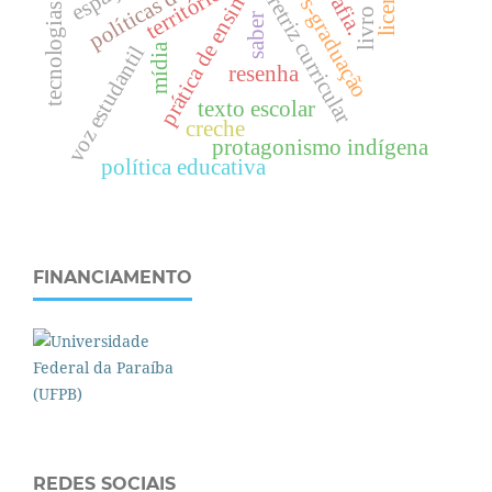
pós-graduação
diretriz curricular
território
prática de ensino
tecnologias
saber
mídia
voz estudantil
resenha
texto escolar
creche
protagonismo indígena
política educativa
FINANCIAMENTO
REDES SOCIAIS