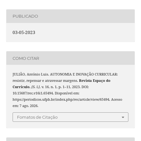
PUBLICADO
03-05-2023
COMO CITAR
JULIÃO, António Luis. AUTONOMIA E INOVAÇÃO CURRICULAR:
resistir, repensar e atravessar margens.
Revista Espaço do
Currículo
,
[S. l.]
, v. 16, n. 1, p. 1–11, 2023. DOI:
10.15687/rec.v16i1.65494. Disponível em:
https://periodicos.ufpb.br/index.php/rec/article/view/65494. Acesso
em: 7 ago. 2026.
Fomatos de Citação