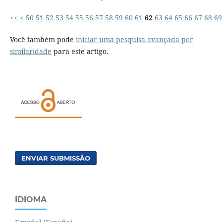
<<
<
50
51
52
53
54
55
56
57
58
59
60
61
62
63
64
65
66
67
68
69
Você também pode
iniciar uma pesquisa avançada por
similaridade
para este artigo.
ENVIAR SUBMISSÃO
IDIOMA