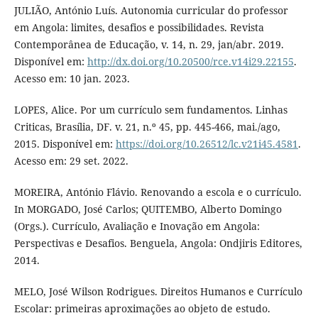
JULIÃO, António Luís. Autonomia curricular do professor
em Angola: limites, desafios e possibilidades. Revista
Contemporânea de Educação, v. 14, n. 29, jan/abr. 2019.
Disponível em:
http://dx.doi.org/10.20500/rce.v14i29.22155
.
Acesso em: 10 jan. 2023.
LOPES, Alice. Por um currículo sem fundamentos. Linhas
Criticas, Brasília, DF. v. 21, n.º 45, pp. 445-466, mai./ago,
2015. Disponível em:
https://doi.org/10.26512/lc.v21i45.4581
.
Acesso em: 29 set. 2022.
MOREIRA, António Flávio. Renovando a escola e o currículo.
In MORGADO, José Carlos; QUITEMBO, Alberto Domingo
(Orgs.). Currículo, Avaliação e Inovação em Angola:
Perspectivas e Desafios. Benguela, Angola: Ondjiris Editores,
2014.
MELO, José Wilson Rodrigues. Direitos Humanos e Currículo
Escolar: primeiras aproximações ao objeto de estudo.