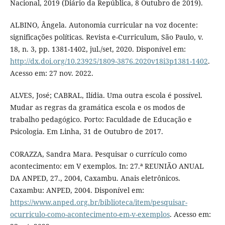
Nacional, 2019 (Diário da República, 8 Outubro de 2019).
ALBINO, Ângela. Autonomia curricular na voz docente:
significações políticas. Revista e-Curriculum, São Paulo, v.
18, n. 3, pp. 1381-1402, jul./set, 2020. Disponível em:
http://dx.doi.org/10.23925/1809-3876.2020v18i3p1381-1402
.
Acesso em: 27 nov. 2022.
ALVES, José; CABRAL, Ilídia. Uma outra escola é possível.
Mudar as regras da gramática escola e os modos de
trabalho pedagógico. Porto: Faculdade de Educação e
Psicologia. Em Linha, 31 de Outubro de 2017.
CORAZZA, Sandra Mara. Pesquisar o currículo como
acontecimento: em V exemplos. In: 27.ª REUNIÃO ANUAL
DA ANPED, 27., 2004, Caxambu. Anais eletrônicos.
Caxambu: ANPED, 2004. Disponível em:
https://www.anped.org.br/biblioteca/item/pesquisar-
ocurriculo-como-acontecimento-em-v-exemplos
. Acesso em: