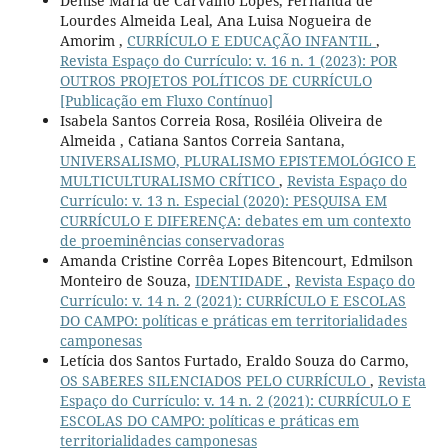
Denise Maria de Carvalho Lopes, Fernanda de
Lourdes Almeida Leal, Ana Luisa Nogueira de
Amorim ,
CURRÍCULO E EDUCAÇÃO INFANTIL
,
Revista Espaço do Currículo: v. 16 n. 1 (2023): POR
OUTROS PROJETOS POLÍTICOS DE CURRÍCULO
[Publicação em Fluxo Contínuo]
Isabela Santos Correia Rosa, Rosiléia Oliveira de
Almeida , Catiana Santos Correia Santana,
UNIVERSALISMO, PLURALISMO EPISTEMOLÓGICO E
MULTICULTURALISMO CRÍTICO
,
Revista Espaço do
Currículo: v. 13 n. Especial (2020): PESQUISA EM
CURRÍCULO E DIFERENÇA: debates em um contexto
de proeminências conservadoras
Amanda Cristine Corrêa Lopes Bitencourt, Edmilson
Monteiro de Souza,
IDENTIDADE
,
Revista Espaço do
Currículo: v. 14 n. 2 (2021): CURRÍCULO E ESCOLAS
DO CAMPO: políticas e práticas em territorialidades
camponesas
Letícia dos Santos Furtado, Eraldo Souza do Carmo,
OS SABERES SILENCIADOS PELO CURRÍCULO
,
Revista
Espaço do Currículo: v. 14 n. 2 (2021): CURRÍCULO E
ESCOLAS DO CAMPO: políticas e práticas em
territorialidades camponesas