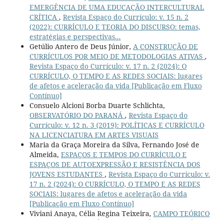
EMERGÊNCIA DE UMA EDUCAÇÃO INTERCULTURAL
CRÍTICA
,
Revista Espaço do Currículo: v. 15 n. 2
(2022): CURRÍCULO E TEORIA DO DISCURSO: temas,
estratégias e perspectivas...
Getúlio Antero de Deus Júnior,
A CONSTRUÇÃO DE
CURRÍCULOS POR MEIO DE METODOLOGIAS ATIVAS
,
Revista Espaço do Currículo: v. 17 n. 2 (2024): O
CURRÍCULO, O TEMPO E AS REDES SOCIAIS: lugares
de afetos e aceleração da vida [Publicação em Fluxo
Contínuo]
Consuelo Alcioni Borba Duarte Schlichta,
OBSERVATÓRIO DO PARANÁ
,
Revista Espaço do
Currículo: v. 12 n. 3 (2019): POLÍTICAS E CURRÍCULO
NA LICENCIATURA EM ARTES VISUAIS
Maria da Graça Moreira da Silva, Fernando José de
Almeida,
ESPAÇOS E TEMPOS DO CURRÍCULO E
ESPAÇOS DE AUTOEXPRESSÃO E RESISTÊNCIA DOS
JOVENS ESTUDANTES
,
Revista Espaço do Currículo: v.
17 n. 2 (2024): O CURRÍCULO, O TEMPO E AS REDES
SOCIAIS: lugares de afetos e aceleração da vida
[Publicação em Fluxo Contínuo]
Viviani Anaya, Célia Regina Teixeira,
CAMPO TEÓRICO