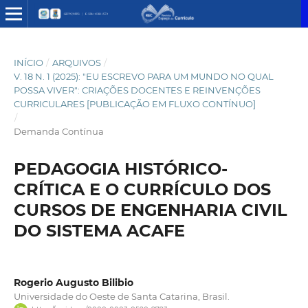
INÍCIO
/
ARQUIVOS
/
V. 18 N. 1 (2025): "EU ESCREVO PARA UM MUNDO NO QUAL
POSSA VIVER": CRIAÇÕES DOCENTES E REINVENÇÕES
CURRICULARES [PUBLICAÇÃO EM FLUXO CONTÍNUO]
/
Demanda Contínua
PEDAGOGIA HISTÓRICO-
CRÍTICA E O CURRÍCULO DOS
CURSOS DE ENGENHARIA CIVIL
DO SISTEMA ACAFE
Rogerio Augusto Bilibio
Universidade do Oeste de Santa Catarina, Brasil.