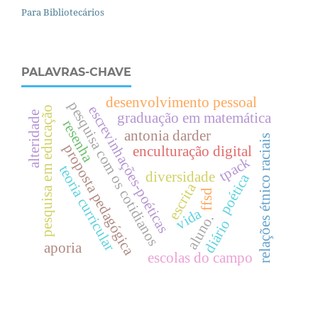
Para Bibliotecários
PALAVRAS-CHAVE
desenvolvimento pessoal
pesquisa com os cotidianos
escrevinhações-poéticas
pesquisa em educação
alteridade
graduação em matemática
resenha
antonia darder
relações étnico raciais
proposta pedagógica
enculturação digital
tpack
teoria curricular
diversidade
poética
escrita
ffsd
vida
aluno.
diário
aporia
escolas do campo