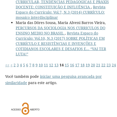
CURRICULAR, TENDÊNCIAS PEDAGÓGICAS E PRÁXIS
DOCENTE: CONSTITUIÇÃO E INFLUÊNCIA
,
Revista
Espaço do Currículo: Vol.7, N.3 (2014) CURRÍCULO:
mosaico interdisciplinar
Maria das Dôres Sousa, Maria Alveni Barros Vieira,
PERCURSOS DA SOCIOLOGIA NOS CURRICULOS DO
ENSINO MEDIO NO BRASIL
,
Revista Espaço do
Currículo: Vol.10, N.3 (2017) SOBRE POLÍTICAS EM
CURRÍCULO E RESISTÊNCIAS E INVENÇÕES E
COTIDIANOS ESCOLARES E DESAFIOS E... “VAI TER
LUTA!”
<<
<
2
3
4
5
6
7
8
9
10
11
12
13
14
15
16
17
18
19
20
21
22
23
24
Você também pode
iniciar uma pesquisa avançada por
similaridade
para este artigo.