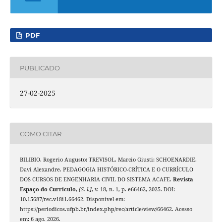
PDF
PUBLICADO
27-02-2025
COMO CITAR
BILIBIO, Rogerio Augusto; TREVISOL, Marcio Giusti; SCHOENARDIE,
Davi Alexandre. PEDAGOGIA HISTÓRICO-CRÍTICA E O CURRÍCULO
DOS CURSOS DE ENGENHARIA CIVIL DO SISTEMA ACAFE.
Revista
Espaço do Currículo
,
[S. l.]
, v. 18, n. 1, p. e66462, 2025. DOI:
10.15687/rec.v18i1.66462. Disponível em:
https://periodicos.ufpb.br/index.php/rec/article/view/66462. Acesso
em: 6 ago. 2026.