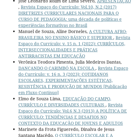
José Leonardo Rolim de Lima Severo,
APRESENTAÇÃO
,
Revista Espaço do Currículo: Vol.10, N.2 (2017)
DIRETRIZES CURRICULARES NACIONAIS PARA O
CURSO DE PEDAGOGIA: uma década de políticas e
experiências formativas no Brasil
Manuel de Souza, Aline Dorneles,
A CULTURA AFRO-
BRASILEIRA NO ENSINO BÁSICO E SUPERIOR
,
Revista
Espaço do Currículo: v. 15 n. 1 (2022): CURRÍCULOS,
INTERSECCIONALIDADES E PRÁTICAS
ANTIRRACISTAS EM EDUCAÇÃO
Verônica Teodora Pimenta, Julia Medeiros Dantas,
DANÇANDO O CARIMBÓ NA ESCOLA
,
Revista Espaço
do Currículo: v. 16 n. 3 (2023): COTIDIANOS
ESCOLARES, EXPERIMENTAÇÕES ESTÉTICAS,
RESISTÊNCIA E PRODUÇÃO DE MUNDOS [Publicação
em Fluxo Contínuo]
Elmo de Souza Lima,
EDUCAÇÃO DO CAMPO,
CURRÍCULO E DIVERSIDADES CULTURAIS
,
Revista
Espaço do Currículo: Vol.6 N.3 (2013) A POLÍTICA DE
CURRÍCULO: TENDÊNCIAS E DESAFIOS NO
CONTEXTO DA EDUCAÇÃO DE JOVENS E ADULTOS
Marinete da Frota Figueredo, Dinalva de Jesus
Santana Macêdo,
O CURRÍCULO ESCOLAR E A