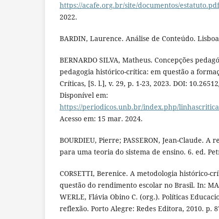
https://acafe.org.br/site/documentos/estatuto.pd
2022.
BARDIN, Laurence. Análise de Conteúdo. Lisboa:
BERNARDO SILVA, Matheus. Concepções pedagó
pedagogia histórico-crítica: em questão a forma
Crí­ticas, [S. l.], v. 29, p. 1-23, 2023. DOI: 10.26
Disponível em:
https://periodicos.unb.br/index.php/linhascritica
Acesso em: 15 mar. 2024.
BOURDIEU, Pierre; PASSERON, Jean-Claude. A r
para uma teoria do sistema de ensino. 6. ed. Petr
CORSETTI, Berenice. A metodologia histórico-crít
questão do rendimento escolar no Brasil. In: M
WERLE, Flávia Obino C. (org.). Políticas Educaci
reflexão. Porto Alegre: Redes Editora, 2010. p. 8