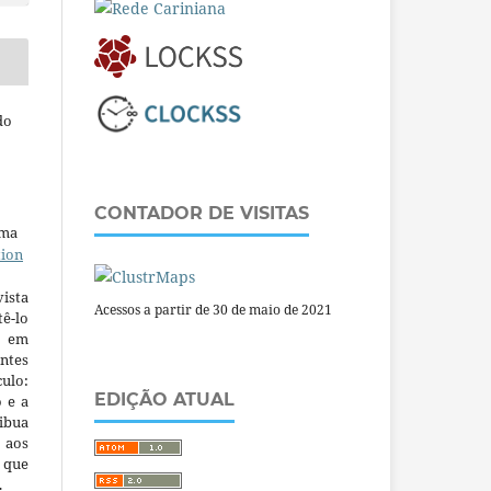
do
CONTADOR DE VISITAS
uma
tion
ista
Acessos a partir de 30 de maio de 2021
ê-lo
m em
ntes
culo:
EDIÇÃO ATUAL
o e a
ibua
 aos
a que
.