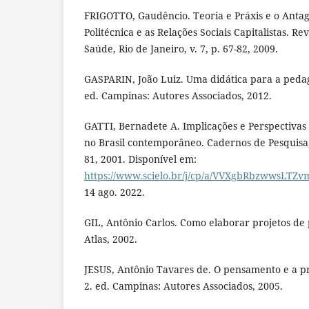
FRIGOTTO, Gaudêncio. Teoria e Práxis e o Anta
Politécnica e as Relações Sociais Capitalistas. R
Saúde, Rio de Janeiro, v. 7, p. 67-82, 2009.
GASPARIN, João Luiz. Uma didática para a pedagog
ed. Campinas: Autores Associados, 2012.
GATTI, Bernadete A. Implicações e Perspectivas
no Brasil contemporâneo. Cadernos de Pesquisa, 
81, 2001. Disponível em:
https://www.scielo.br/j/cp/a/VVXgbRbzwwsLTZ
14 ago. 2022.
GIL, Antônio Carlos. Como elaborar projetos de 
Atlas, 2002.
JESUS, Antônio Tavares de. O pensamento e a pr
2. ed. Campinas: Autores Associados, 2005.