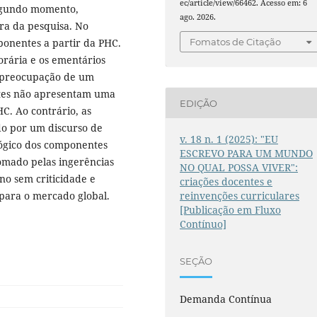
ec/article/view/66462. Acesso em: 6
segundo momento,
ago. 2026.
tra da pesquisa. No
ponentes a partir da PHC.
Fomatos de Citação
orária e os ementários
a preocupação de um
ntes não apresentam uma
EDIÇÃO
C. Ao contrário, as
o por um discurso de
v. 18 n. 1 (2025): "EU
gógico dos componentes
ESCREVO PARA UM MUNDO
tomado pelas ingerências
NO QUAL POSSA VIVER":
o sem criticidade e
criações docentes e
para o mercado global.
reinvenções curriculares
[Publicação em Fluxo
Contínuo]
SEÇÃO
Demanda Contínua