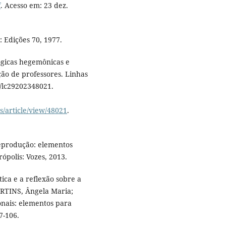
f
. Acesso em: 23 dez.
 Edições 70, 1977.
gicas hegemônicas e
ção de professores. Linhas
512/lc29202348021.
s/article/view/48021
.
eprodução: elementos
ópolis: Vozes, 2013.
ica e a reflexão sobre a
ARTINS, Ângela Maria;
onais: elementos para
7-106.