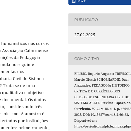
PDF
PUBLICADO
27-02-2025
 humanísticos nos cursos
da Associação Catarinense
buições da Pedagogia
COMO CITAR
ormula no seguinte
 ementas dos
BILIBIO, Rogerio Augusto; TREVISOL
aria Civil do Sistema
Marcio Giusti; SCHOENARDIE, Davi
? Trata-se de uma
Alexandre. PEDAGOGIA HISTÓRICO-
CRÍTICA E O CURRÍCULO DOS
qualitativa e objetivo
CURSOS DE ENGENHARIA CIVIL DO
 e documental. Os dados
SISTEMA ACAFE.
Revista Espaço do
do, considerando três
Currículo
,
[S. l.]
, v. 18, n. 1, p. e66462
tecnicismo. A amostra é
2025. DOI: 10.15687/rec.v18i1.66462.
fertados por instituições
Disponível em:
https://periodicos.ufpb.br/index.php/
momentos: primeiramente,