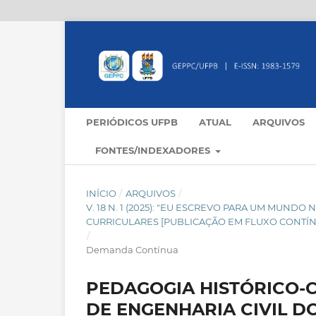
PERIÓDICOS UFPB
ATUAL
ARQUIVOS
FONTES/INDEXADORES
INÍCIO
/
ARQUIVOS
/
V. 18 N. 1 (2025): "EU ESCREVO PARA UM MUND
CURRICULARES [PUBLICAÇÃO EM FLUXO CONTÍ
/
Demanda Contínua
PEDAGOGIA HISTÓRICO-C
DE ENGENHARIA CIVIL D