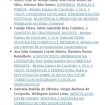
Silva, Antenor Rita Gomes,
SO[M]BRAS, PÉROLAS E
PORCOS
,
Revista Espaço do Currículo: v. 16 n. 3
(2023): COTIDIANOS ESCOLARES, EXPERIMENTAÇÕES
ESTÉTICAS, RESISTÊNCIA E PRODUÇÃO DE MUNDOS
[Publicação em Fluxo Contínuo]
Camila Vieira, Silvia Gabrielle Braz Coimbra,
O
CONCEITO DE CRIATIVIDADE DOCENTE
,
Revista
Espaço do Currículo: v. 13 n. Especial (2020):
PESQUISA EM CURRÍCULO E DIFERENÇA: debates em
um contexto de proeminências conservadoras
Ana Júlia Sampaio Loyola Mattos, Mariana Passos
Ramalhete,
A INSUFICIENTE ABORDAGEM DA
LITERATURA NAS HABILIDADES DO CURRÍCULO
PAULISTA
,
Revista Espaço do Currículo: v. 19 n. 2
(2026): TENDÊNCIAS E PERSPECTIVAS PARA A
INVESTIGAÇÃO SOBRE AS RELAÇÕES ENTRE
CURRÍCULOS INTEGRADOS E ESCOLAS
DEMOCRÁTICAS
Gabriela Rodella de Oliveira, Sérgio Barbosa de
Cerqueda, Welington Santos Lima,
ARTICULAÇÃO
ENTRE ENSINO, PESQUISA E EXTENSÃO NO
CURRÍCULO DE UMA LICENCIATURA