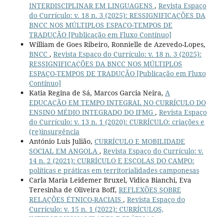
INTERDISCIPLINAR EM LINGUAGENS
,
Revista Espaço
do Currículo: v. 18 n. 3 (2025): RESSIGNIFICAÇÕES DA
BNCC NOS MÚLTIPLOS ESPAÇO-TEMPOS DE
TRADUÇÃO [Publicação em Fluxo Contínuo]
William de Goes Ribeiro, Ronnielle de Azevedo-Lopes,
BNCC
,
Revista Espaço do Currículo: v. 18 n. 3 (2025):
RESSIGNIFICAÇÕES DA BNCC NOS MÚLTIPLOS
ESPAÇO-TEMPOS DE TRADUÇÃO [Publicação em Fluxo
Contínuo]
Katia Regina de Sá, Marcos Garcia Neira,
A
EDUCAÇÃO EM TEMPO INTEGRAL NO CURRÍCULO DO
ENSINO MÉDIO INTEGRADO DO IFMG
,
Revista Espaço
do Currículo: v. 13 n. 1 (2020): CURRÍCULO: criações e
(re)insurgência
António Luis Julião,
CURRÍCULO E MOBILIDADE
SOCIAL EM ANGOLA
,
Revista Espaço do Currículo: v.
14 n. 2 (2021): CURRÍCULO E ESCOLAS DO CAMPO:
políticas e práticas em territorialidades camponesas
Carla Maria Leidemer Bruxel, Vidica Bianchi, Eva
Teresinha de Oliveira Boff,
REFLEXÕES SOBRE
RELAÇÕES ÉTNICO-RACIAIS
,
Revista Espaço do
Currículo: v. 15 n. 1 (2022): CURRÍCULOS,