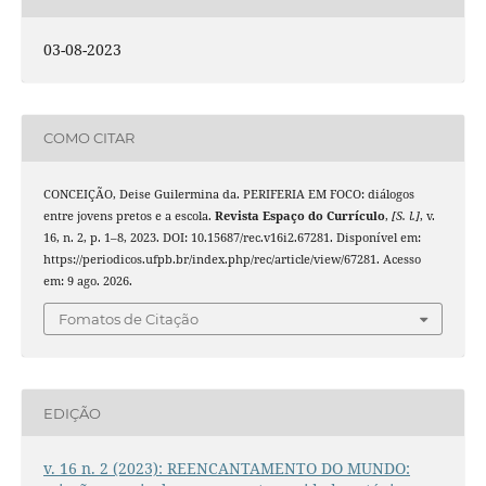
03-08-2023
COMO CITAR
CONCEIÇÃO, Deise Guilermina da. PERIFERIA EM FOCO: diálogos
entre jovens pretos e a escola.
Revista Espaço do Currículo
,
[S. l.]
, v.
16, n. 2, p. 1–8, 2023. DOI: 10.15687/rec.v16i2.67281. Disponível em:
https://periodicos.ufpb.br/index.php/rec/article/view/67281. Acesso
em: 9 ago. 2026.
Fomatos de Citação
EDIÇÃO
v. 16 n. 2 (2023): REENCANTAMENTO DO MUNDO: