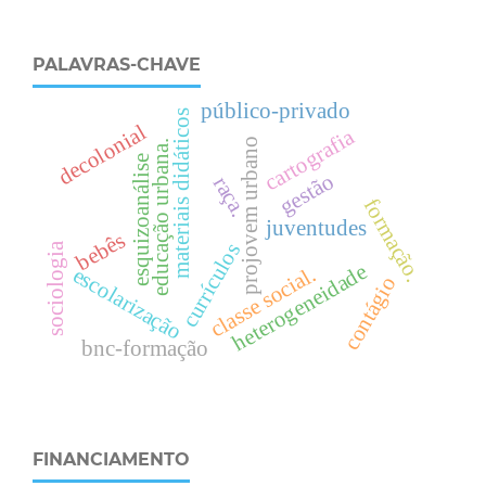
PALAVRAS-CHAVE
público-privado
materiais didáticos
decolonial
cartografia
projovem urbano
.
esquizoanálise
gestão
raça.
formação.
e
d
u
c
a
ç
ã
o
u
r
b
a
n
a
juventudes
bebês
currículos
sociologia
heterogeneidade
.
escolarização
contágio
c
l
a
s
s
e
s
o
c
i
a
l
bnc-formação
FINANCIAMENTO