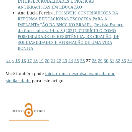
INTERSECCIONALIDADES E PRÁTICAS
ANTIRRACISTAS EM EDUCAÇÃO
Ana Lúcia Pereira,
POSSÍVEIS CONTRIBUIÇÕES DA
REFORMA EDUCACIONAL ESCOCESA PARA A
IMPLANTAÇÃO DA BNCC NO BRASIL
,
Revista Espaço
do Currículo: v. 14 n. 3 (2021): CURRÍCULO COMO
POSSIBILIDADE DE RESISTÊNCIA, DE CRIAÇÃO, DE
SOLIDARIEDADES E AFIRMAÇÃO DE UMA VIDA
BONITA
<<
<
15
16
17
18
19
20
21
22
23
24
25
26
27
28
29
30
31
32
33
34
Você também pode
iniciar uma pesquisa avançada por
similaridade
para este artigo.