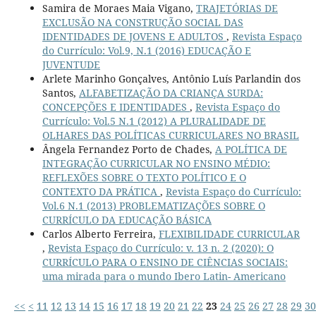
Samira de Moraes Maia Vigano,
TRAJETÓRIAS DE
EXCLUSÃO NA CONSTRUÇÃO SOCIAL DAS
IDENTIDADES DE JOVENS E ADULTOS
,
Revista Espaço
do Currículo: Vol.9, N.1 (2016) EDUCAÇÃO E
JUVENTUDE
Arlete Marinho Gonçalves, Antônio Luís Parlandin dos
Santos,
ALFABETIZAÇÃO DA CRIANÇA SURDA:
CONCEPÇÕES E IDENTIDADES
,
Revista Espaço do
Currículo: Vol.5 N.1 (2012) A PLURALIDADE DE
OLHARES DAS POLÍTICAS CURRICULARES NO BRASIL
Ângela Fernandez Porto de Chades,
A POLÍTICA DE
INTEGRAÇÃO CURRICULAR NO ENSINO MÉDIO:
REFLEXÕES SOBRE O TEXTO POLÍTICO E O
CONTEXTO DA PRÁTICA
,
Revista Espaço do Currículo:
Vol.6 N.1 (2013) PROBLEMATIZAÇÕES SOBRE O
CURRÍCULO DA EDUCAÇÃO BÁSICA
Carlos Alberto Ferreira,
FLEXIBILIDADE CURRICULAR
,
Revista Espaço do Currículo: v. 13 n. 2 (2020): O
CURRÍCULO PARA O ENSINO DE CIÊNCIAS SOCIAIS:
uma mirada para o mundo Ibero Latin- Americano
<<
<
11
12
13
14
15
16
17
18
19
20
21
22
23
24
25
26
27
28
29
30