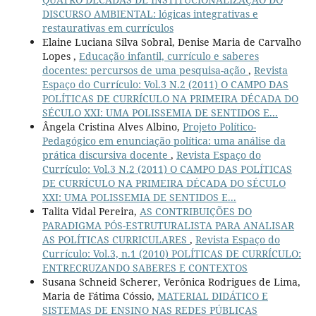
DISCURSO AMBIENTAL: lógicas integrativas e
restaurativas em currículos
Elaine Luciana Silva Sobral, Denise Maria de Carvalho
Lopes ,
Educação infantil, currículo e saberes
docentes: percursos de uma pesquisa-ação
,
Revista
Espaço do Currículo: Vol.3 N.2 (2011) O CAMPO DAS
POLÍTICAS DE CURRÍCULO NA PRIMEIRA DÉCADA DO
SÉCULO XXI: UMA POLISSEMIA DE SENTIDOS E...
Ângela Cristina Alves Albino,
Projeto Político-
Pedagógico em enunciação política: uma análise da
prática discursiva docente
,
Revista Espaço do
Currículo: Vol.3 N.2 (2011) O CAMPO DAS POLÍTICAS
DE CURRÍCULO NA PRIMEIRA DÉCADA DO SÉCULO
XXI: UMA POLISSEMIA DE SENTIDOS E...
Talita Vidal Pereira,
AS CONTRIBUIÇÕES DO
PARADIGMA PÓS-ESTRUTURALISTA PARA ANALISAR
AS POLÍTICAS CURRICULARES
,
Revista Espaço do
Currículo: Vol.3, n.1 (2010) POLÍTICAS DE CURRÍCULO:
ENTRECRUZANDO SABERES E CONTEXTOS
Susana Schneid Scherer, Verônica Rodrigues de Lima,
Maria de Fátima Cóssio,
MATERIAL DIDÁTICO E
SISTEMAS DE ENSINO NAS REDES PÚBLICAS