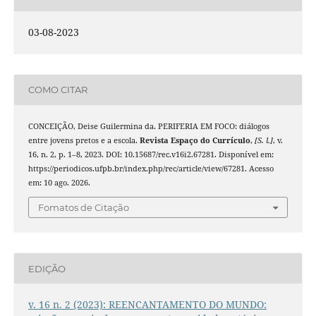
03-08-2023
COMO CITAR
CONCEIÇÃO, Deise Guilermina da. PERIFERIA EM FOCO: diálogos
entre jovens pretos e a escola.
Revista Espaço do Currículo
,
[S. l.]
, v.
16, n. 2, p. 1–8, 2023. DOI: 10.15687/rec.v16i2.67281. Disponível em:
https://periodicos.ufpb.br/index.php/rec/article/view/67281. Acesso
em: 10 ago. 2026.
Fomatos de Citação
EDIÇÃO
v. 16 n. 2 (2023): REENCANTAMENTO DO MUNDO: