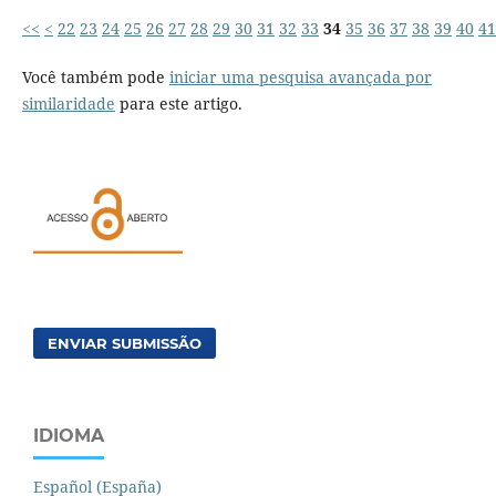
<<
<
22
23
24
25
26
27
28
29
30
31
32
33
34
35
36
37
38
39
40
41
Você também pode
iniciar uma pesquisa avançada por
similaridade
para este artigo.
ENVIAR SUBMISSÃO
IDIOMA
Español (España)