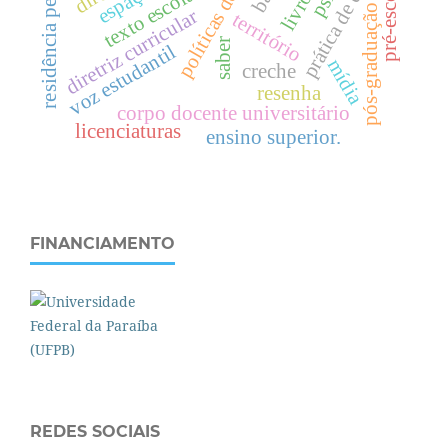
residência pedagógica
prática de ensino
pré-escola
texto escolar
pós-graduação
diretriz curricular
território
saber
voz estudantil
mídia
creche
resenha
corpo docente universitário
licenciaturas
ensino superior.
FINANCIAMENTO
REDES SOCIAIS