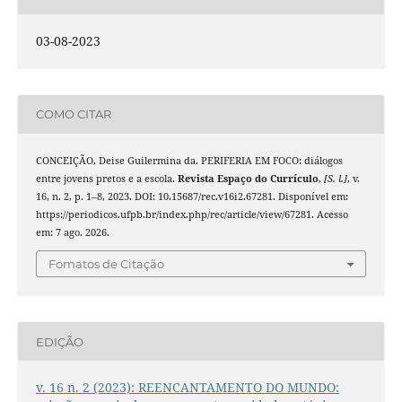
03-08-2023
COMO CITAR
CONCEIÇÃO, Deise Guilermina da. PERIFERIA EM FOCO: diálogos
entre jovens pretos e a escola.
Revista Espaço do Currículo
,
[S. l.]
, v.
16, n. 2, p. 1–8, 2023. DOI: 10.15687/rec.v16i2.67281. Disponível em:
https://periodicos.ufpb.br/index.php/rec/article/view/67281. Acesso
em: 7 ago. 2026.
Fomatos de Citação
EDIÇÃO
v. 16 n. 2 (2023): REENCANTAMENTO DO MUNDO: