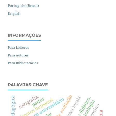
Português (Brasil)
English
INFORMAÇÕES
Para Leitores
Para Autores
Para Bibliotecários
PALAVRAS-CHAVE
fotografia.
políticas de avaliação
livro didático.
bases legais
parfor
.
espaço universitário
psicologia
d
i
r
e
i
t
o
s
h
u
m
a
n
o
s