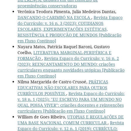
proeminências conservadoras
Verônica Teodora Pimenta, Julia Medeiros Dantas,
DANÇANDO O CARIMBÓ NA ESCOLA
,
Revista Espaço
do Currículo: v. 16 n. 3 (2023): COTIDIANOS
ESCOLARES, EXPERIMENTAÇÕES ESTÉTICAS,
RESISTÊNCIA E PRODUÇÃO DE MUNDOS [Publicação
em Fluxo Contínuo]
Nayara Matos, Patricia Raquel Baroni, Gustavo
Coelho,
LITERATURA MARGINAL-PERIFÉRICA E
FORMAÇÃO
,
Revista Espaço do Currículo: v. 16 n. 2
(2023): REENCANTAMENTO DO MUNDO: criações
curriculares enquanto novidades utópicas [Publicação
em Fluxo Contínuo]
Nilma Margarida de Castro Crusoé,
PRÁTICAS
EDUCATIVAS NÃO ESCOLARES PARA OUTROS
CURRÍCULOS POSSÍVEIS
,
Revista Espaço do Currículo:
v. 18 n. 1 (2025): "EU ESCREVO PARA UM MUNDO NO
QUAL POSSA VIVER": criações docentes e reinvenções
curriculares [Publicação em Fluxo Contínuo]
William de Goes Ribeiro,
UTOPIAS E REGULAÇÕES DE
UMA BASE NACIONAL COMUM CURRICULAR
,
Revista
Espaço do Currículo: v. 12 n. 1 (2019): CURRÍCULO: