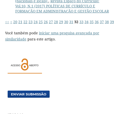
(nacionais e locais)
,
Revista Espaço do Currículo:
Vol.10, N.1 (2017) POLÍTICAS DE CURRÍCULO E
FORMAÇÃO EM ADMINISTRAÇÃO E GESTÃO ESCOLAR
<<
<
20
21
22
23
24
25
26
27
28
29
30
31
32
33
34
35
36
37
38
39
Você também pode
iniciar uma pesquisa avançada por
similaridade
para este artigo.
ENVIAR SUBMISSÃO