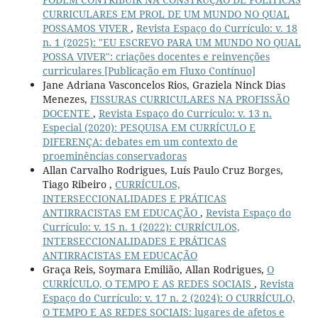
CURRICULARES EM PROL DE UM MUNDO NO QUAL
POSSAMOS VIVER
,
Revista Espaço do Currículo: v. 18
n. 1 (2025): "EU ESCREVO PARA UM MUNDO NO QUAL
POSSA VIVER": criações docentes e reinvenções
curriculares [Publicação em Fluxo Contínuo]
Jane Adriana Vasconcelos Rios, Graziela Ninck Dias
Menezes,
FISSURAS CURRICULARES NA PROFISSÃO
DOCENTE
,
Revista Espaço do Currículo: v. 13 n.
Especial (2020): PESQUISA EM CURRÍCULO E
DIFERENÇA: debates em um contexto de
proeminências conservadoras
Allan Carvalho Rodrigues, Luís Paulo Cruz Borges,
Tiago Ribeiro ,
CURRÍCULOS,
INTERSECCIONALIDADES E PRÁTICAS
ANTIRRACISTAS EM EDUCAÇÃO
,
Revista Espaço do
Currículo: v. 15 n. 1 (2022): CURRÍCULOS,
INTERSECCIONALIDADES E PRÁTICAS
ANTIRRACISTAS EM EDUCAÇÃO
Graça Reis, Soymara Emilião, Allan Rodrigues,
O
CURRÍCULO, O TEMPO E AS REDES SOCIAIS
,
Revista
Espaço do Currículo: v. 17 n. 2 (2024): O CURRÍCULO,
O TEMPO E AS REDES SOCIAIS: lugares de afetos e