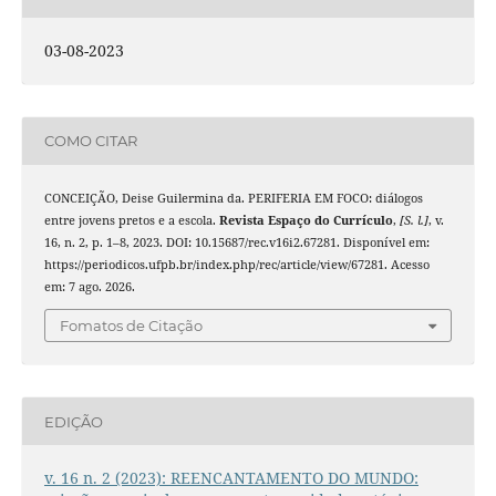
03-08-2023
COMO CITAR
CONCEIÇÃO, Deise Guilermina da. PERIFERIA EM FOCO: diálogos
entre jovens pretos e a escola.
Revista Espaço do Currículo
,
[S. l.]
, v.
16, n. 2, p. 1–8, 2023. DOI: 10.15687/rec.v16i2.67281. Disponível em:
https://periodicos.ufpb.br/index.php/rec/article/view/67281. Acesso
em: 7 ago. 2026.
Fomatos de Citação
EDIÇÃO
v. 16 n. 2 (2023): REENCANTAMENTO DO MUNDO: