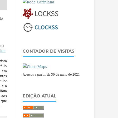
do
uma
tion
CONTADOR DE VISITAS
ista
ê-lo
m em
Acessos a partir de 30 de maio de 2021
ntes
culo:
o e a
ibua
 aos
EDIÇÃO ATUAL
a que
.