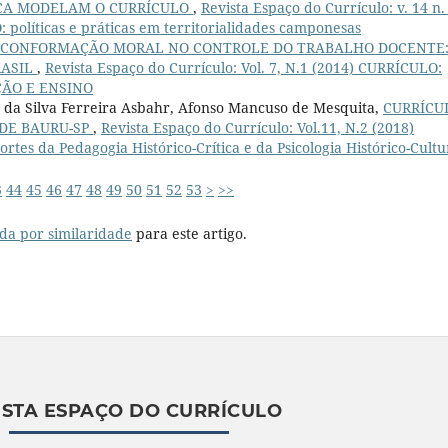
CA MODELAM O CURRÍCULO
,
Revista Espaço do Currículo: v. 14 n.
olíticas e práticas em territorialidades camponesas
 CONFORMAÇÃO MORAL NO CONTROLE DO TRABALHO DOCENTE
RASIL
,
Revista Espaço do Currículo: Vol. 7, N.1 (2014) CURRÍCULO:
ÇÃO E ENSINO
a da Silva Ferreira Asbahr, Afonso Mancuso de Mesquita,
CURRÍCU
DE BAURU-SP
,
Revista Espaço do Currículo: Vol.11, N.2 (2018)
 da Pedagogia Histórico-Crítica e da Psicologia Histórico-Cultu
3
44
45
46
47
48
49
50
51
52
53
>
>>
da por similaridade
para este artigo.
ISTA ESPAÇO DO CURRÍCULO