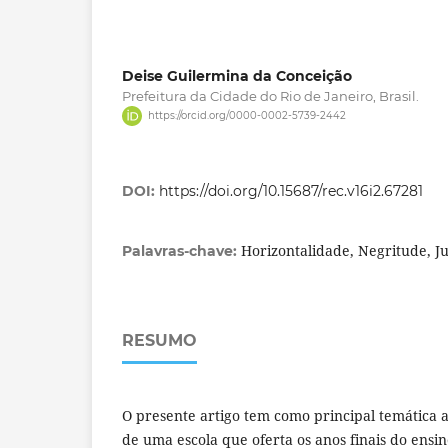
Deise Guilermina da Conceição
Prefeitura da Cidade do Rio de Janeiro, Brasil.
https://orcid.org/0000-0002-5739-2442
DOI:
https://doi.org/10.15687/rec.v16i2.67281
Horizontalidade, Negritude, J
Palavras-chave:
RESUMO
O presente artigo tem como principal temática a
de uma escola que oferta os anos finais do ens