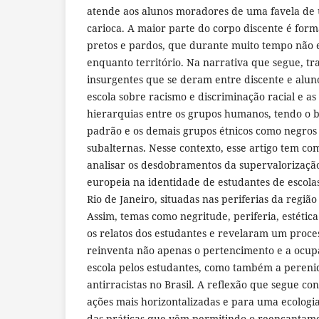
atende aos alunos moradores de uma favela de 
carioca. A maior parte do corpo discente é for
pretos e pardos, que durante muito tempo não 
enquanto território. Na narrativa que segue, t
insurgentes que se deram entre discente e alu
escola sobre racismo e discriminação racial e as
hierarquias entre os grupos humanos, tendo o 
padrão e os demais grupos étnicos como negros 
subalternas. Nesse contexto, esse artigo tem co
analisar os desdobramentos da supervalorização
europeia na identidade de estudantes de escola
Rio de Janeiro, situadas nas periferias da regiã
Assim, temas como negritude, periferia, estéti
os relatos dos estudantes e revelaram um proce
reinventa não apenas o pertencimento e a ocu
escola pelos estudantes, como também a pereni
antirracistas no Brasil. A reflexão que segue c
ações mais horizontalizadas e para uma ecolog
das práticas que vêm permitindo o reencantam