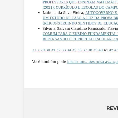
PROFESSORES QUE ENSINAM MATEMÁTI
(2021): CURRÍCULO E ESCOLAS DO CAMPO: p
Izabella da Silva Vieira,
AUTOGOVERNO E
UM ESTUDO DE CASO À LUZ DA PROVA B
(RE)CONSTRUINDO SENTIDOS DE EDUCA
Silvana Galvani Claudino-Kamazaki, Flávi
COMUM PARA O ENSINO FUNDAMENTAL 
REPENSANDO O CURRÍCULO ESCOLAR: aportes
<<
<
29
30
31
32
33
34
35
36
37
38
39
40
41
42
4
Você também pode
iniciar uma pesquisa avança
REV