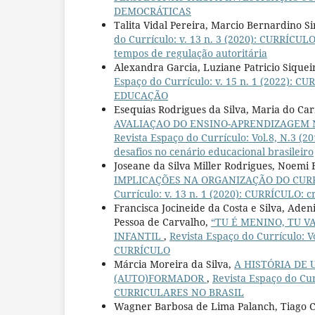
DEMOCRÁTICAS
Talita Vidal Pereira, Marcio Bernardino Si
do Currículo: v. 13 n. 3 (2020): CURRÍCU
tempos de regulação autoritária
Alexandra Garcia, Luziane Patricio Siquei
Espaço do Currículo: v. 15 n. 1 (2022
EDUCAÇÃO
Esequias Rodrigues da Silva, Maria do C
AVALIAÇAO DO ENSINO-APRENDIZAGEM 
Revista Espaço do Currículo: Vol.8, N.3
desafios no cenário educacional brasileiro
Joseane da Silva Miller Rodrigues, Noem
IMPLICAÇÕES NA ORGANIZAÇÃO DO CUR
Currículo: v. 13 n. 1 (2020): CURRÍCULO: c
Francisca Jocineide da Costa e Silva, Aden
Pessoa de Carvalho,
“TU É MENINO, TU V
INFANTIL
,
Revista Espaço do Currículo
CURRÍCULO
Márcia Moreira da Silva,
A HISTÓRIA DE 
(AUTO)FORMADOR
,
Revista Espaço do C
CURRICULARES NO BRASIL
Wagner Barbosa de Lima Palanch, Tiago C