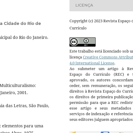
LICENÇA
Copyright (c) 2023 Revista Espaço 
da Cidade do Rio de
Currículo
ipal do Rio do Janeiro.
Este trabalho está licenciado sob 
licença
Creative Commons Attribu
4.0 International License
.
Ao submeter um artigo à Rev
Espaço do Currículo (REC) e t
aprovado, os autores concorda
Multiculturalismo:
ceder, sem remuneração, os segui
direitos à Revista Espaço do Currí
 Janeiro, 2001.
os direitos de primeira publicaçã
permissão para que a REC redistr
a das Letras, São Paulo,
esse artigo e seus metadados
serviços de indexação e referênci
seus editores julguem apropriados
o: elementos para uma
cisco Alves, 1975.