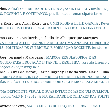
rino,
A (IM)POSSIBILIDADE DA EDUCAÇÃO INTEGRAL
,
Revista Es
LOS, DOCÊNCIA E COTIDIANOS: possibilidades emancipatórias em
ra Rodrigues, Allan Rodrigues,
UMEI REGINA LEITE GARCIA
,
Revi
): CURRÍCULOS, INTERSECCIONALIDADES E PRÁTICAS ANTIRRACISTAS
armo Carvalho Madureiro, Cláudio de Albuquerque Marques,
NA EDUCAÇÃO DE JOVENS E ADULTOS: UMA ANALISE CURRICUL
 (2015) POLÍTICAS DE CURRÍCULO E FORMAÇÃO DOCENTE: tensões e
i Boer, Fernanda Marquezan,
MARCOS REGULATÓRIOS E AS
RÍCULO PARA EDUCAÇÃO INFANTIL BRASILEIRA
,
Revista Espaço 
riações e (re)insurgência
ilda B. Alves de Morais, Karina Ingredy Leite da Silva, Maria Eulin
AI BRINCAR DE BONECA, É?!” RELAÇÕES DE GÊNERO NA EDUCAÇ
: Vol.8, N.2 (2015) ESTUDOS SOBRE CORPO, GÊNERO, SEXUALIDADE 
UMA DEFICIENTE VISUAL E SUAS INFLUÊNCIAS EM UM CURRÍCU
urrículo: Vol.5 N.1 (2012) A PLURALIDADE DE OLHARES DAS POLÍT
ardoso Silveira,
MAPEAMENTO DE PESQUISAS SOBRE COMO