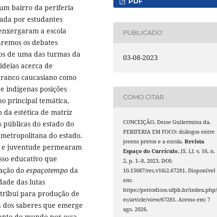
PDF
um bairro da periferia
mada por estudantes
enxergaram a escola
PUBLICADO
raremos os debates
nos de uma das turmas da
03-08-2023
 ideias acerca de
branco caucasiano como
e indígenas posições
COMO CITAR
mo principal temática,
 da estética de matriz
CONCEIÇÃO, Deise Guilermina da.
s públicas do estado do
PERIFERIA EM FOCO: diálogos entre
o metropolitana do estado.
jovens pretos e a escola.
Revista
ca e juventude permearam
Espaço do Currículo
,
[S. l.]
, v. 16, n.
sso educativo que
2, p. 1–8, 2023. DOI:
pação do
espaçotempo
da
10.15687/rec.v16i2.67281. Disponível
em:
dade das lutas
https://periodicos.ufpb.br/index.php/
ontribui para produção de
ec/article/view/67281. Acesso em: 7
ia dos saberes que emerge
ago. 2026.
ento do mundo por essa