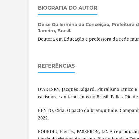
BIOGRAFIA DO AUTOR
Deise Guilermina da Conceição,
Prefeitura 
Janeiro, Brasil.
Doutora em Educação e professora da rede munic
REFERÊNCIAS
D’ADESKY, Jacques Edgard. Pluralismo Étnico e 
racismos e anti-racismos no Brasil. Pallas, Rio de
BENTO, Cida. O pacto da branquitude. Companhi
2022.
BOURDIU, Pierre., PASSERON, J.C. A reproduçã
teoria do sistema de ensino. Rio de Janeiro: Fran