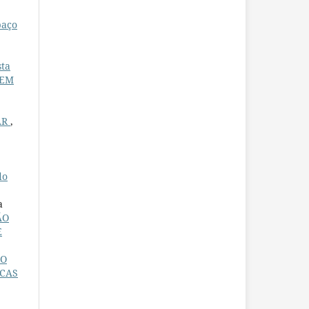
paço
sta
 EM
AR
,
do
a
ÃO
E
LO
ICAS