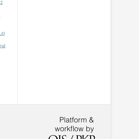
 2
:
LO
ral