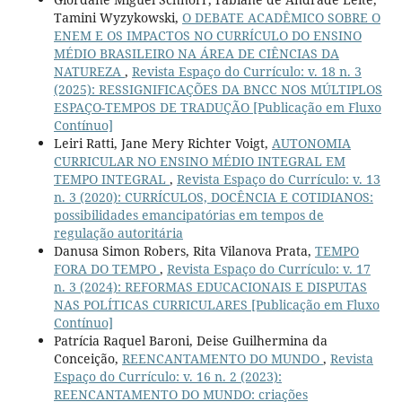
Tamini Wyzykowski,
O DEBATE ACADÊMICO SOBRE O
ENEM E OS IMPACTOS NO CURRÍCULO DO ENSINO
MÉDIO BRASILEIRO NA ÁREA DE CIÊNCIAS DA
NATUREZA
,
Revista Espaço do Currículo: v. 18 n. 3
(2025): RESSIGNIFICAÇÕES DA BNCC NOS MÚLTIPLOS
ESPAÇO-TEMPOS DE TRADUÇÃO [Publicação em Fluxo
Contínuo]
Leiri Ratti, Jane Mery Richter Voigt,
AUTONOMIA
CURRICULAR NO ENSINO MÉDIO INTEGRAL EM
TEMPO INTEGRAL
,
Revista Espaço do Currículo: v. 13
n. 3 (2020): CURRÍCULOS, DOCÊNCIA E COTIDIANOS:
possibilidades emancipatórias em tempos de
regulação autoritária
Danusa Simon Robers, Rita Vilanova Prata,
TEMPO
FORA DO TEMPO
,
Revista Espaço do Currículo: v. 17
n. 3 (2024): REFORMAS EDUCACIONAIS E DISPUTAS
NAS POLÍTICAS CURRICULARES [Publicação em Fluxo
Contínuo]
Patrícia Raquel Baroni, Deise Guilhermina da
Conceição,
REENCANTAMENTO DO MUNDO
,
Revista
Espaço do Currículo: v. 16 n. 2 (2023):
REENCANTAMENTO DO MUNDO: criações