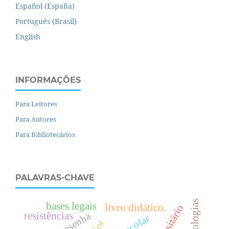
Español (España)
Português (Brasil)
English
INFORMAÇÕES
Para Leitores
Para Autores
Para Bibliotecários
PALAVRAS-CHAVE
tecnologias
bases legais
livro didático.
resistências
resenha