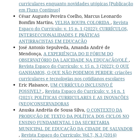
curriculares enquanto novidades utópicas [Publicação
em Fluxo Contínuo]
César Augusto Pereira Coelho, Marcus Leonardo
Bomfim Martins,
VELHA ROUPA COLORIDA
,
Revista
Espaço do Currículo: v. 15 n. 1 (2022): CURRÍCULOS,
INTERSECCIONALIDADES E PRÁTICAS
ANTIRRACISTAS EM EDUCAÇÃO
José Antonio Sepulveda, Amanda André de
Mendonça,
A EXPERIÊNCIA DO II FÓRUM DO
OBSERVATÓRIO DA LAICIDADE NA EDUCAÇÃO/OLÉ
,
Revista Espaço do Currículo: v. 15 n. 3 (2022): O QUE
GANHAMOS, O QUE NÃO PODEMOS PERDER: criações
curriculares e tecnologias nos cotidianos escolares
Eric Plaisance,
UM CURRÍCULO INCLUSIVO É
POSSIVEL?
,
Revista Espaço do Currículo: v. 14 n. 1
(2021): POLÍTICAS CURRICULARES E AS INOVAÇÕES
(NEO)CONSERVADORAS
Anuska Andréia de Sousa Silva,
O CONTEXTO DA
PRODUÇÃO DE TEXTO DA POLÍTICA DOS CICLOS NO
ENSINO FUNDAMENTAL I DA SECRETARIA
MUNICIPAL DE EDUCAÇÃO DA CIDADE DE SALVADOR
,
Revista Espaço do Currículo: Vol.7, N.3 (2014)