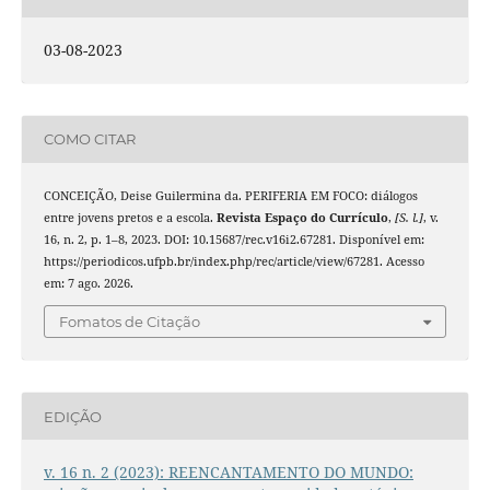
03-08-2023
COMO CITAR
CONCEIÇÃO, Deise Guilermina da. PERIFERIA EM FOCO: diálogos
entre jovens pretos e a escola.
Revista Espaço do Currículo
,
[S. l.]
, v.
16, n. 2, p. 1–8, 2023. DOI: 10.15687/rec.v16i2.67281. Disponível em:
https://periodicos.ufpb.br/index.php/rec/article/view/67281. Acesso
em: 7 ago. 2026.
Fomatos de Citação
EDIÇÃO
v. 16 n. 2 (2023): REENCANTAMENTO DO MUNDO: