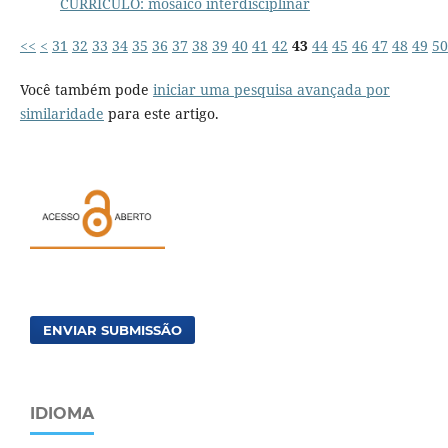
CURRÍCULO: mosaico interdisciplinar
<<
<
31
32
33
34
35
36
37
38
39
40
41
42
43
44
45
46
47
48
49
50
Você também pode
iniciar uma pesquisa avançada por
similaridade
para este artigo.
ENVIAR SUBMISSÃO
IDIOMA