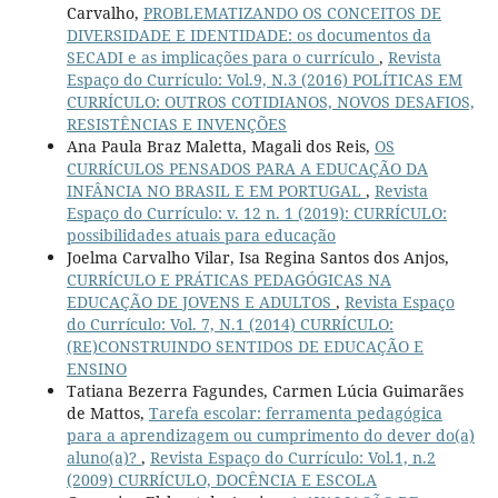
Carvalho,
PROBLEMATIZANDO OS CONCEITOS DE
DIVERSIDADE E IDENTIDADE: os documentos da
SECADI e as implicações para o currículo
,
Revista
Espaço do Currículo: Vol.9, N.3 (2016) POLÍTICAS EM
CURRÍCULO: OUTROS COTIDIANOS, NOVOS DESAFIOS,
RESISTÊNCIAS E INVENÇÕES
Ana Paula Braz Maletta, Magali dos Reis,
OS
CURRÍCULOS PENSADOS PARA A EDUCAÇÃO DA
INFÂNCIA NO BRASIL E EM PORTUGAL
,
Revista
Espaço do Currículo: v. 12 n. 1 (2019): CURRÍCULO:
possibilidades atuais para educação
Joelma Carvalho Vilar, Isa Regina Santos dos Anjos,
CURRÍCULO E PRÁTICAS PEDAGÓGICAS NA
EDUCAÇÃO DE JOVENS E ADULTOS
,
Revista Espaço
do Currículo: Vol. 7, N.1 (2014) CURRÍCULO:
(RE)CONSTRUINDO SENTIDOS DE EDUCAÇÃO E
ENSINO
Tatiana Bezerra Fagundes, Carmen Lúcia Guimarães
de Mattos,
Tarefa escolar: ferramenta pedagógica
para a aprendizagem ou cumprimento do dever do(a)
aluno(a)?
,
Revista Espaço do Currículo: Vol.1, n.2
(2009) CURRÍCULO, DOCÊNCIA E ESCOLA