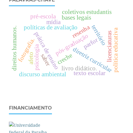
coletivos estudantis
pré-escola
bases legais
mídia
resenha
território
políticas de avaliação
.
política educativa
licenciaturas
prática de ensino
pós-graduação
parfor
fotografia.
psicologia
diretriz curricular
d
i
r
e
i
t
o
s
h
u
m
a
n
o
s
creche
afeto
saber
livro didático.
texto escolar
discurso ambiental
FINANCIAMENTO