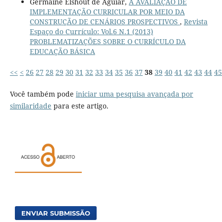
Germaine Elshout de Aguiar,
A AVALIAÇÃO DE
IMPLEMENTAÇÃO CURRICULAR POR MEIO DA
CONSTRUÇÃO DE CENÁRIOS PROSPECTIVOS
,
Revista
Espaço do Currículo: Vol.6 N.1 (2013)
PROBLEMATIZAÇÕES SOBRE O CURRÍCULO DA
EDUCAÇÃO BÁSICA
<<
<
26
27
28
29
30
31
32
33
34
35
36
37
38
39
40
41
42
43
44
45
Você também pode
iniciar uma pesquisa avançada por
similaridade
para este artigo.
ENVIAR SUBMISSÃO