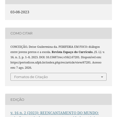
03-08-2023
COMO CITAR
CONCEIÇÃO, Deise Guilermina da. PERIFERIA EM FOCO: diálogos
entre jovens pretos e a escola.
Revista Espaço do Currículo
,
[S. l.]
, v.
16, n. 2, p. 1–8, 2023. DOI: 10.15687/rec.v16i2.67281. Disponível em:
https://periodicos.ufpb.br/index.php/rec/article/view/67281. Acesso
em: 7 ago. 2026.
Fomatos de Citação
EDIÇÃO
v. 16 n. 2 (2023): REENCANTAMENTO DO MUNDO: