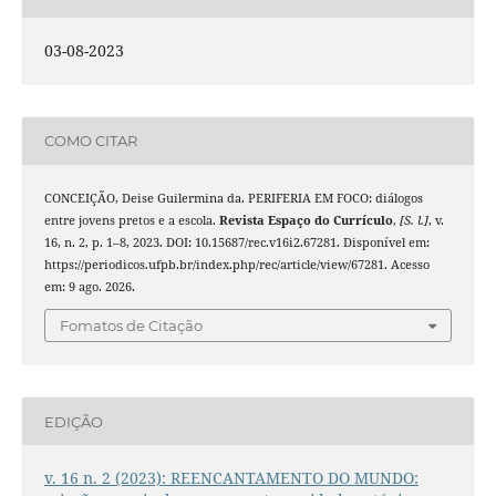
03-08-2023
COMO CITAR
CONCEIÇÃO, Deise Guilermina da. PERIFERIA EM FOCO: diálogos
entre jovens pretos e a escola.
Revista Espaço do Currículo
,
[S. l.]
, v.
16, n. 2, p. 1–8, 2023. DOI: 10.15687/rec.v16i2.67281. Disponível em:
https://periodicos.ufpb.br/index.php/rec/article/view/67281. Acesso
em: 9 ago. 2026.
Fomatos de Citação
EDIÇÃO
v. 16 n. 2 (2023): REENCANTAMENTO DO MUNDO: