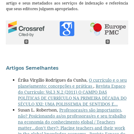
artigo e seus metadados aos serviços de indexação e referência
que seus editores julguem apropriados.
0
0
Artigos Semelhantes
Érika Virgílio Rodrigues da Cunha,
O currículo e o seu
planejamento: concepções e práticas
,
Revista Espaço
do Currículo: Vol.3 N.2 (2011) O CAMPO DAS
POLÍTICAS DE CURRÍCULO NA PRIMEIRA DÉCADA DO
SÉCULO XXI: UMA POLISSEMIA DE SENTIDOS E...
Susan L. Robertson,
Professoras/es são importantes,
não? Posicionando as/os professoras/es e seu trabalho
na economia do conhecimento global / Teachers
matter…don’t they?: Placing teachers and their work
in the global knowledge economy
,
Revista Espaço do