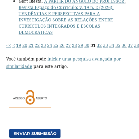
Gert Biesta,
A PARTIR DO ÂNGULO DO PROFESSOR
,
Revista Espaço do Currículo: v. 19 n. 2 (2026):
TENDÊNCIAS E PERSPECTIVAS PARA A
INVESTIGAÇÃO SOBRE AS RELAÇÕES ENTRE
CURRÍCULOS INTEGRADOS E ESCOLAS
DEMOCRÁTICAS
<<
<
19
20
21
22
23
24
25
26
27
28
29
30
31
32
33
34
35
36
37
38
Você também pode
iniciar uma pesquisa avançada por
similaridade
para este artigo.
ENVIAR SUBMISSÃO