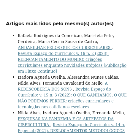
Artigos mais lidos pelo mesmo(s) autor(es)
Rafaela Rodrigues da Conceicao, Maristela Petry
Cerdeira, Maria Cecília Sousa de Castro,
ANDARILHAR PELOS GUETOS CURRICULARES
,
Revista Espaço do Currículo: v. 16 n. 2 (2023):
REENCANTAMENTO DO MUNDO: criações
curriculares enquanto novidades utópicas [Publicação
em Fluxo Contínuo]
Izadora Agueda Ovelha, Alessandra Nunes Caldas,
Nilda Alves, Fernanda Cavalcanti de Mello,
A
REDESCOBERTA DOS SONS
,
Revista Espaço do
Currículo: v. 15 n. 3 (2022): O QUE GANHAMOS, O QUE
NÃO PODEMOS PERDER: criações curriculares e
tecnologias nos cotidianos escolares
Nilda Alves, Izadora Agueda Ovelha, Fernanda Mello,
PESQUISAS NA PANDEMIA E OS ARTEFATOS DA
CIBERCULTURA
,
Revista Espaço do Currículo: v. 14 n.
Especial (2021): DESLOCAMENTOS METODOLÓGICOS