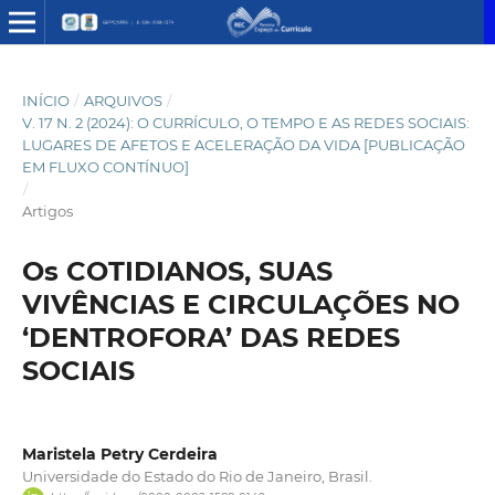
INÍCIO
/
ARQUIVOS
/
V. 17 N. 2 (2024): O CURRÍCULO, O TEMPO E AS REDES SOCIAIS:
LUGARES DE AFETOS E ACELERAÇÃO DA VIDA [PUBLICAÇÃO
EM FLUXO CONTÍNUO]
/
Artigos
Os COTIDIANOS, SUAS
VIVÊNCIAS E CIRCULAÇÕES NO
‘DENTROFORA’ DAS REDES
SOCIAIS
Maristela Petry Cerdeira
Universidade do Estado do Rio de Janeiro, Brasil.