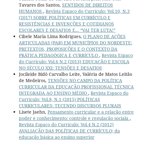
Tavares dos Santos,
SENTIDOS DE DIREITOS
HUMANOS
,
Revista Espaço do Currículo: Vol.10, N.3
(2017) SOBRE POLÍTICAS EM CURRÍCULO E
RESISTÊNCIAS E INVENÇÕES E COTIDIANOS
ESCOLARES E DESAFIOS E... “VAI TER LUTA!”
Cibele Maria Lima Rodrigues,
O PLANO DE AÇÕES
ARTICULADAS (PAR) EM MUNICÍPIOS DO NORDESTE:
PRETEXTOS, PROPOSIÇÕES E O CONTEXTO DA
PRÁTICA PEDAGÓGICA E CURRÍCULO
,
Revista Espaço
do Currículo: Vol.6 N.2 (2013) EDUCAÇÃO E ESCOLA
NO SÉCULO XXI: TENSÕES E DESAFIOS
Jocileide Bidô Carvalho Leite, Valéria de Matos Leitão
de Medeiros,
TENSÕES NO CAMPO DA POLÍTICA
CURRICULAR DA EDUCAÇÃO PROFISSIONAL TÉCNICA
INTEGRADA AO ENSINO MÉDIO
,
Revista Espaço do
Currículo: Vol.8, N.1 (2015) POLÍTICAS
CURRICULARES: TECENDO DISCURSOS PLURAIS
Lisete Jaehn,
Pensamento curricular e a relação entre
poder e conhecimento: controle e regulação sociala
,
Revista Espaço do Currículo: Vol.4 N.2 (2012)
AVALIAÇÃO DAS POLÍTICAS DE CURRÍCULO; da
educação básica ao ensino superior