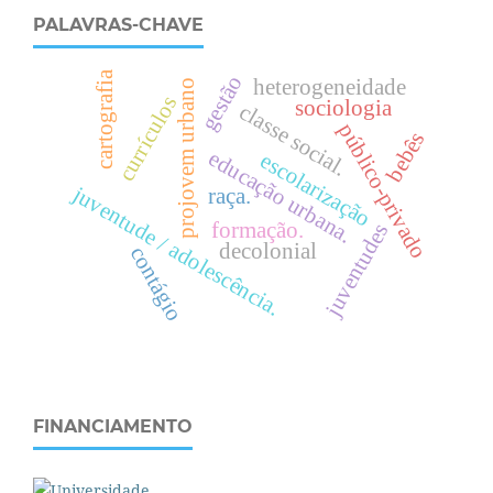
PALAVRAS-CHAVE
cartografia
gestão
heterogeneidade
projovem urbano
currículos
sociologia
c
l
a
s
s
e
o
c
i
a
l
público-privado
bebês
s
.
e
d
u
c
a
ç
ã
o
r
b
a
n
a
escolarização
juventude / adolescência.
raça.
u
.
formação.
juventudes
decolonial
contágio
FINANCIAMENTO