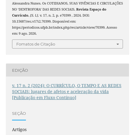
Alessandra Nunes. Os COTIDIANOS, SUAS VIVÊNCIAS E CIRCULAÇÕES
NO ‘DENTROFORA’ DAS REDES SOCIAIS.
Revista Espaço do
Currículo
,
[S. l.]
, v. 17, n. 2, p. e70399 , 2024. DOI:
10.15687/rec.v17i2.70399. Disponível em:
https://periodicos.ufpb.br/index.php/rec/article/view/70399. Acesso
em: 9 ago. 2026.
Fomatos de Citação
EDIÇÃO
v. 17 n. 2 (2024): O CURRÍCULO, O TEMPO E AS REDES
SOCIAIS: lugares de afetos e aceleração da vida
[Publicação em Fluxo Contínuo]
SEÇÃO
Artigos