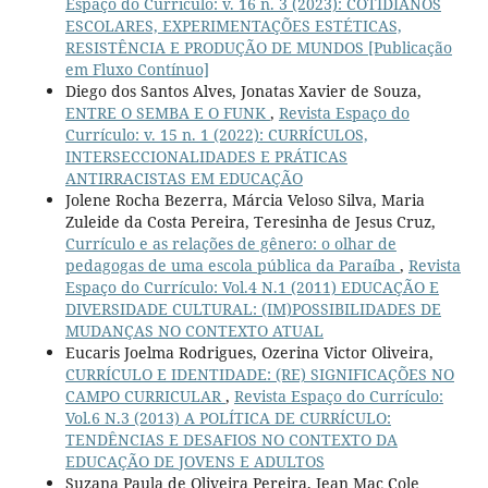
Espaço do Currículo: v. 16 n. 3 (2023): COTIDIANOS
ESCOLARES, EXPERIMENTAÇÕES ESTÉTICAS,
RESISTÊNCIA E PRODUÇÃO DE MUNDOS [Publicação
em Fluxo Contínuo]
Diego dos Santos Alves, Jonatas Xavier de Souza,
ENTRE O SEMBA E O FUNK
,
Revista Espaço do
Currículo: v. 15 n. 1 (2022): CURRÍCULOS,
INTERSECCIONALIDADES E PRÁTICAS
ANTIRRACISTAS EM EDUCAÇÃO
Jolene Rocha Bezerra, Márcia Veloso Silva, Maria
Zuleide da Costa Pereira, Teresinha de Jesus Cruz,
Currículo e as relações de gênero: o olhar de
pedagogas de uma escola pública da Paraíba
,
Revista
Espaço do Currículo: Vol.4 N.1 (2011) EDUCAÇÃO E
DIVERSIDADE CULTURAL: (IM)POSSIBILIDADES DE
MUDANÇAS NO CONTEXTO ATUAL
Eucaris Joelma Rodrigues, Ozerina Victor Oliveira,
CURRÍCULO E IDENTIDADE: (RE) SIGNIFICAÇÕES NO
CAMPO CURRICULAR
,
Revista Espaço do Currículo:
Vol.6 N.3 (2013) A POLÍTICA DE CURRÍCULO:
TENDÊNCIAS E DESAFIOS NO CONTEXTO DA
EDUCAÇÃO DE JOVENS E ADULTOS
Suzana Paula de Oliveira Pereira, Jean Mac Cole