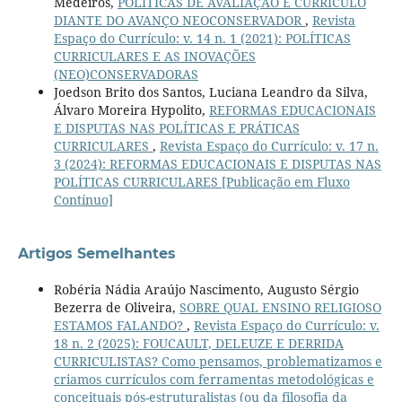
Medeiros,
POLÍTICAS DE AVALIAÇÃO E CURRÍCULO
DIANTE DO AVANÇO NEOCONSERVADOR
,
Revista
Espaço do Currículo: v. 14 n. 1 (2021): POLÍTICAS
CURRICULARES E AS INOVAÇÕES
(NEO)CONSERVADORAS
Joedson Brito dos Santos, Luciana Leandro da Silva,
Álvaro Moreira Hypolito,
REFORMAS EDUCACIONAIS
E DISPUTAS NAS POLÍTICAS E PRÁTICAS
CURRICULARES
,
Revista Espaço do Currículo: v. 17 n.
3 (2024): REFORMAS EDUCACIONAIS E DISPUTAS NAS
POLÍTICAS CURRICULARES [Publicação em Fluxo
Contínuo]
Artigos Semelhantes
Robéria Nádia Araújo Nascimento, Augusto Sérgio
Bezerra de Oliveira,
SOBRE QUAL ENSINO RELIGIOSO
ESTAMOS FALANDO?
,
Revista Espaço do Currículo: v.
18 n. 2 (2025): FOUCAULT, DELEUZE E DERRIDA
CURRICULISTAS? Como pensamos, problematizamos e
criamos currículos com ferramentas metodológicas e
conceituais pós-estruturalistas (ou da filosofia da