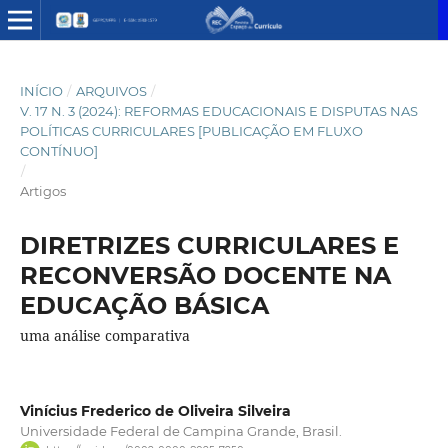
INÍCIO
/
ARQUIVOS
/
V. 17 N. 3 (2024): REFORMAS EDUCACIONAIS E DISPUTAS NAS
POLÍTICAS CURRICULARES [PUBLICAÇÃO EM FLUXO
CONTÍNUO]
/
Artigos
DIRETRIZES CURRICULARES E
RECONVERSÃO DOCENTE NA
EDUCAÇÃO BÁSICA
uma análise comparativa
Vinícius Frederico de Oliveira Silveira
Universidade Federal de Campina Grande, Brasil.