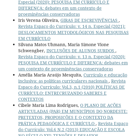
Especial (2020): PESQUISA EM CURRÍCULO E
DIFERENÇA: debates em um contexto de
proeminências conservadoras
Iris Verena Oliveira,
GIRAS DE ESCREVIVÊNCIAS
,
Revista Espaço do Currículo: v. 14 n. Especial (2021):
DESLOCAMENTOS METODOLÓGICOS NAS PESQUISAS
EM CURRÍCULO
Silvana Matos Uhmann, Maria Simone Vione
Schwengber,
INCLUSÕES DE ALUNOS SURDOS
,
Revista Espaço do Currículo: v. 13 n. Especial (2020):
PESQUISA EM CURRÍCULO E DIFERENÇA: debates em
um contexto de proeminências conservadoras
Amélia Maria Araújo Mesquita,
Currículo e educação
inclusiva: as políticas curriculares nacionais
,
Revista
Espaço do Currículo: Vol.3, n.1 (2010) POLÍTICAS DE
CURRÍCULO: ENTRECRUZANDO SABERES E
CONTEXTOS
Cibele Maria Lima Rodrigues,
O PLANO DE AÇÕES
ARTICULADAS (PAR) EM MUNICÍPIOS DO NORDESTE:
PRETEXTOS, PROPOSIÇÕES E O CONTEXTO DA
PRÁTICA PEDAGÓGICA E CURRÍCULO
,
Revista Espaço
do Currículo: Vol.6 N.2 (2013) EDUCAÇÃO E ESCOLA
NO SÉCULO XXI: TENSÕES E DESAFIOS