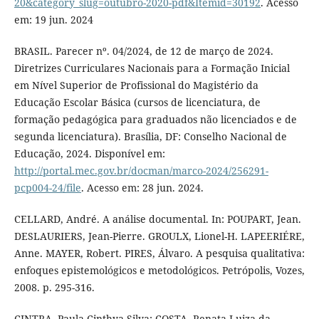
20&category_slug=outubro-2020-pdf&Itemid=30192
. Acesso
em: 19 jun. 2024
BRASIL. Parecer nº. 04/2024, de 12 de março de 2024.
Diretrizes Curriculares Nacionais para a Formação Inicial
em Nível Superior de Profissional do Magistério da
Educação Escolar Básica (cursos de licenciatura, de
formação pedagógica para graduados não licenciados e de
segunda licenciatura). Brasília, DF: Conselho Nacional de
Educação, 2024. Disponível em:
http://portal.mec.gov.br/docman/marco-2024/256291-
pcp004-24/file
. Acesso em: 28 jun. 2024.
CELLARD, André. A análise documental. In: POUPART, Jean.
DESLAURIERS, Jean-Pierre. GROULX, Lionel-H. LAPEERIÉRE,
Anne. MAYER, Robert. PIRES, Álvaro. A pesquisa qualitativa:
enfoques epistemológicos e metodológicos. Petrópolis, Vozes,
2008. p. 295-316.
CINTRA, Paula Cinthya Silva; COSTA, Renata Luiza da.