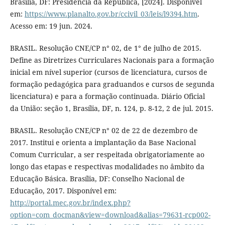
Brasília, DF: Presidência da República, [2024]. Disponível
em:
https://www.planalto.gov.br/ccivil_03/leis/l9394.htm
.
Acesso em: 19 jun. 2024.
BRASIL. Resolução CNE/CP n° 02, de 1° de julho de 2015.
Define as Diretrizes Curriculares Nacionais para a formação
inicial em nível superior (cursos de licenciatura, cursos de
formação pedagógica para graduandos e cursos de segunda
licenciatura) e para a formação continuada. Diário Oficial
da União: seção 1, Brasília, DF, n. 124, p. 8-12, 2 de jul. 2015.
BRASIL. Resolução CNE/CP n° 02 de 22 de dezembro de
2017. Institui e orienta a implantação da Base Nacional
Comum Curricular, a ser respeitada obrigatoriamente ao
longo das etapas e respectivas modalidades no âmbito da
Educação Básica. Brasília, DF: Conselho Nacional de
Educação, 2017. Disponível em:
http://portal.mec.gov.br/index.php?
option=com_docman&view=download&alias=79631-rcp002-