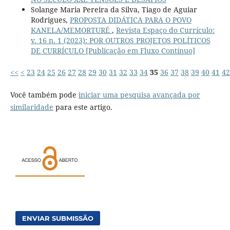
Solange Maria Pereira da Silva, Tiago de Aguiar
Rodrigues,
PROPOSTA DIDÁTICA PARA O POVO
KANELA/MEMORTURÉ
,
Revista Espaço do Currículo:
v. 16 n. 1 (2023): POR OUTROS PROJETOS POLÍTICOS
DE CURRÍCULO [Publicação em Fluxo Contínuo]
<<
<
23
24
25
26
27
28
29
30
31
32
33
34
35
36
37
38
39
40
41
42
Você também pode
iniciar uma pesquisa avançada por
similaridade
para este artigo.
ENVIAR SUBMISSÃO