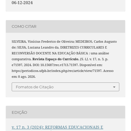
06-12-2024
COMO CITAR
SILVEIRA, Vinícius Frederico de Oliveira; MEDEIROS, Carlos Augusto
de; SILVA, Luciana Leandro da. DIRETRIZES CURRICULARES E
RECONVERSÃO DOCENTE NA EDUCAÇÃO BÁSICA : uma análise
comparativa.
Revista Espaço do Currículo
,
[S. l.]
, v. 17, n. 3, p.
e71597, 2024. DOI: 10.15687/rec.v17i3.71597. Disponível em:
https://periodicos.ufpb.br/index.php/rec/article/view/71597. Acesso
em: 8 ago. 2026.
Fomatos de Citação
EDIÇÃO
v. 17 n. 3 (2024): REFORMAS EDUCACIONAIS E