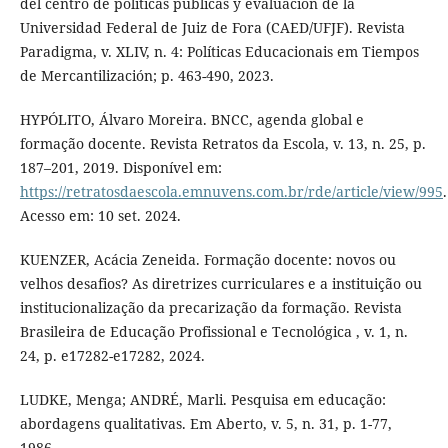
del centro de políticas públicas y evaluación de la
Universidad Federal de Juiz de Fora (CAED/UFJF). Revista
Paradigma, v. XLIV, n. 4: Políticas Educacionais em Tiempos
de Mercantilización; p. 463-490, 2023.
HYPÓLITO, Álvaro Moreira. BNCC, agenda global e
formação docente. Revista Retratos da Escola, v. 13, n. 25, p.
187–201, 2019. Disponível em:
https://retratosdaescola.emnuvens.com.br/rde/article/view/995
.
Acesso em: 10 set. 2024.
KUENZER, Acácia Zeneida. Formação docente: novos ou
velhos desafios? As diretrizes curriculares e a instituição ou
institucionalização da precarização da formação. Revista
Brasileira de Educação Profissional e Tecnológica , v. 1, n.
24, p. e17282-e17282, 2024.
LUDKE, Menga; ANDRÉ, Marli. Pesquisa em educação:
abordagens qualitativas. Em Aberto, v. 5, n. 31, p. 1-77,
1986.