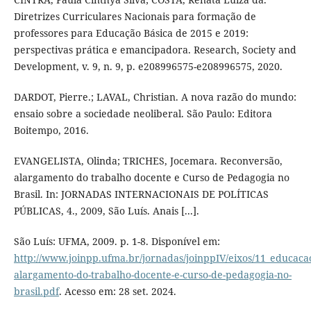
Diretrizes Curriculares Nacionais para formação de
professores para Educação Básica de 2015 e 2019:
perspectivas prática e emancipadora. Research, Society and
Development, v. 9, n. 9, p. e208996575-e208996575, 2020.
DARDOT, Pierre.; LAVAL, Christian. A nova razão do mundo:
ensaio sobre a sociedade neoliberal. São Paulo: Editora
Boitempo, 2016.
EVANGELISTA, Olinda; TRICHES, Jocemara. Reconversão,
alargamento do trabalho docente e Curso de Pedagogia no
Brasil. In: JORNADAS INTERNACIONAIS DE POLÍTICAS
PÚBLICAS, 4., 2009, São Luís. Anais [...].
São Luís: UFMA, 2009. p. 1-8. Disponível em:
http://www.joinpp.ufma.br/jornadas/joinppIV/eixos/11_educaca
alargamento-do-trabalho-docente-e-curso-de-pedagogia-no-
brasil.pdf
. Acesso em: 28 set. 2024.