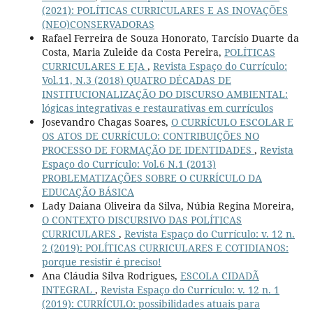
(2021): POLÍTICAS CURRICULARES E AS INOVAÇÕES
(NEO)CONSERVADORAS
Rafael Ferreira de Souza Honorato, Tarcísio Duarte da
Costa, Maria Zuleide da Costa Pereira,
POLÍTICAS
CURRICULARES E EJA
,
Revista Espaço do Currículo:
Vol.11, N.3 (2018) QUATRO DÉCADAS DE
INSTITUCIONALIZAÇÃO DO DISCURSO AMBIENTAL:
lógicas integrativas e restaurativas em currículos
Josevandro Chagas Soares,
O CURRÍCULO ESCOLAR E
OS ATOS DE CURRÍCULO: CONTRIBUIÇÕES NO
PROCESSO DE FORMAÇÃO DE IDENTIDADES
,
Revista
Espaço do Currículo: Vol.6 N.1 (2013)
PROBLEMATIZAÇÕES SOBRE O CURRÍCULO DA
EDUCAÇÃO BÁSICA
Lady Daiana Oliveira da Silva, Núbia Regina Moreira,
O CONTEXTO DISCURSIVO DAS POLÍTICAS
CURRICULARES
,
Revista Espaço do Currículo: v. 12 n.
2 (2019): POLÍTICAS CURRICULARES E COTIDIANOS:
porque resistir é preciso!
Ana Cláudia Silva Rodrigues,
ESCOLA CIDADÃ
INTEGRAL
,
Revista Espaço do Currículo: v. 12 n. 1
(2019): CURRÍCULO: possibilidades atuais para