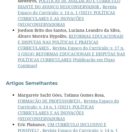
Medeiros,
POLÍTICAS DE AVALIAÇÃO E CURRÍCULO
DIANTE DO AVANÇO NEOCONSERVADOR
,
Revista
Espaço do Currículo: v. 14 n. 1 (2021): POLÍTICAS
CURRICULARES E AS INOVAÇÕES
(NEO)CONSERVADORAS
Joedson Brito dos Santos, Luciana Leandro da Silva,
Álvaro Moreira Hypolito,
REFORMAS EDUCACIONAIS
E DISPUTAS NAS POLÍTICAS E PRÁTICAS
CURRICULARES
,
Revista Espaço do Currículo: v. 17 n.
3 (2024): REFORMAS EDUCACIONAIS E DISPUTAS NAS
POLÍTICAS CURRICULARES [Publicação em Fluxo
Contínuo]
Artigos Semelhantes
Margarete Sacht Góes, Tatiana Gomes Rosa,
FORMAÇÃO DE PROFESSOR(ES)
,
Revista Espaço do
Currículo: v. 14 n. 1 (2021): POLÍTICAS
CURRICULARES E AS INOVAÇÕES
(NEO)CONSERVADORAS
Eric Plaisance,
UM CURRÍCULO INCLUSIVO É
POSSIVEL?
,
Revista Espaço do Currículo: v. 14 n. 1