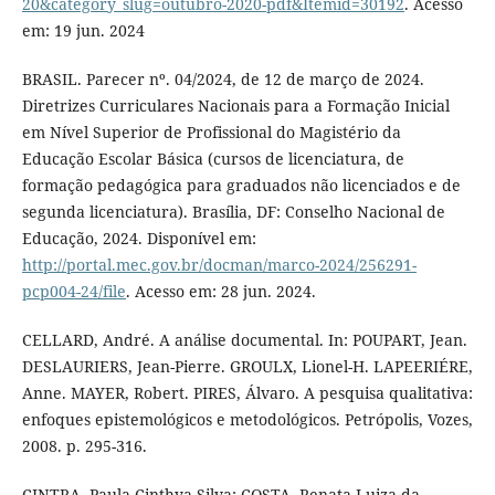
20&category_slug=outubro-2020-pdf&Itemid=30192
. Acesso
em: 19 jun. 2024
BRASIL. Parecer nº. 04/2024, de 12 de março de 2024.
Diretrizes Curriculares Nacionais para a Formação Inicial
em Nível Superior de Profissional do Magistério da
Educação Escolar Básica (cursos de licenciatura, de
formação pedagógica para graduados não licenciados e de
segunda licenciatura). Brasília, DF: Conselho Nacional de
Educação, 2024. Disponível em:
http://portal.mec.gov.br/docman/marco-2024/256291-
pcp004-24/file
. Acesso em: 28 jun. 2024.
CELLARD, André. A análise documental. In: POUPART, Jean.
DESLAURIERS, Jean-Pierre. GROULX, Lionel-H. LAPEERIÉRE,
Anne. MAYER, Robert. PIRES, Álvaro. A pesquisa qualitativa:
enfoques epistemológicos e metodológicos. Petrópolis, Vozes,
2008. p. 295-316.
CINTRA, Paula Cinthya Silva; COSTA, Renata Luiza da.