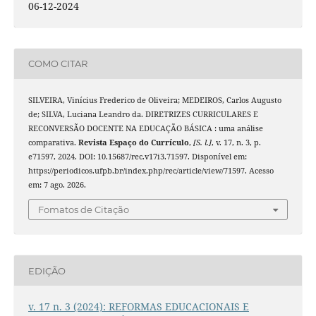
06-12-2024
COMO CITAR
SILVEIRA, Vinícius Frederico de Oliveira; MEDEIROS, Carlos Augusto
de; SILVA, Luciana Leandro da. DIRETRIZES CURRICULARES E
RECONVERSÃO DOCENTE NA EDUCAÇÃO BÁSICA : uma análise
comparativa.
Revista Espaço do Currículo
,
[S. l.]
, v. 17, n. 3, p.
e71597, 2024. DOI: 10.15687/rec.v17i3.71597. Disponível em:
https://periodicos.ufpb.br/index.php/rec/article/view/71597. Acesso
em: 7 ago. 2026.
Fomatos de Citação
EDIÇÃO
v. 17 n. 3 (2024): REFORMAS EDUCACIONAIS E