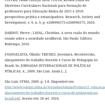
Diretrizes Curriculares Nacionais para formação de
professores para Educação Básica de 2015 e 2019:
perspectivas prática e emancipadora. Research, Society and
Development, v. 9, n. 9, p. e208996575-e208996575, 2020.
DARDOT, Pierre.; LAVAL, Christian. A nova razão do mundo:
ensaio sobre a sociedade neoliberal. São Paulo: Editora
Boitempo, 2016.
EVANGELISTA, Olinda; TRICHES, Jocemara. Reconversão,
alargamento do trabalho docente e Curso de Pedagogia no
Brasil. In: JORNADAS INTERNACIONAIS DE POLÍTICAS
PÚBLICAS, 4., 2009, São Luís. Anais [...].
São Luís: UFMA, 2009. p. 1-8. Disponível em:
http://www.joinpp.ufma.br/jornadas/joinppIV/eixos/11_educaca
alargamento-do-trabalho-docente-e-curso-de-pedagogia-no-
brasil.pdf
. Acesso em: 28 set. 2024.