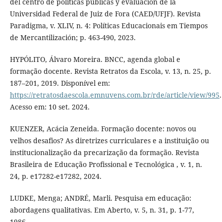
del centro de políticas públicas y evaluación de la
Universidad Federal de Juiz de Fora (CAED/UFJF). Revista
Paradigma, v. XLIV, n. 4: Políticas Educacionais em Tiempos
de Mercantilización; p. 463-490, 2023.
HYPÓLITO, Álvaro Moreira. BNCC, agenda global e
formação docente. Revista Retratos da Escola, v. 13, n. 25, p.
187–201, 2019. Disponível em:
https://retratosdaescola.emnuvens.com.br/rde/article/view/995
.
Acesso em: 10 set. 2024.
KUENZER, Acácia Zeneida. Formação docente: novos ou
velhos desafios? As diretrizes curriculares e a instituição ou
institucionalização da precarização da formação. Revista
Brasileira de Educação Profissional e Tecnológica , v. 1, n.
24, p. e17282-e17282, 2024.
LUDKE, Menga; ANDRÉ, Marli. Pesquisa em educação:
abordagens qualitativas. Em Aberto, v. 5, n. 31, p. 1-77,
1986.