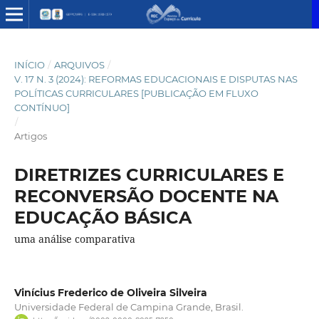
INÍCIO
/
ARQUIVOS
/
V. 17 N. 3 (2024): REFORMAS EDUCACIONAIS E DISPUTAS NAS
POLÍTICAS CURRICULARES [PUBLICAÇÃO EM FLUXO
CONTÍNUO]
/
Artigos
DIRETRIZES CURRICULARES E
RECONVERSÃO DOCENTE NA
EDUCAÇÃO BÁSICA
uma análise comparativa
Vinícius Frederico de Oliveira Silveira
Universidade Federal de Campina Grande, Brasil.