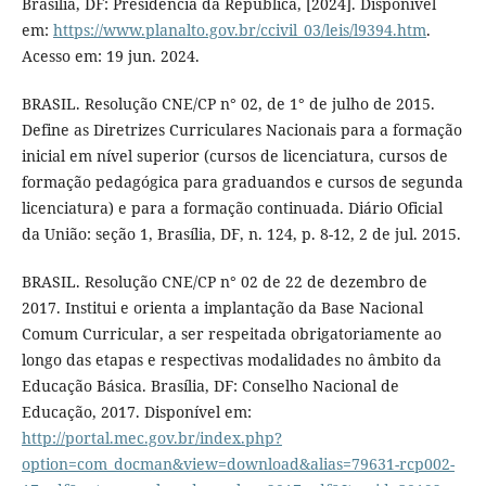
Brasília, DF: Presidência da República, [2024]. Disponível
em:
https://www.planalto.gov.br/ccivil_03/leis/l9394.htm
.
Acesso em: 19 jun. 2024.
BRASIL. Resolução CNE/CP n° 02, de 1° de julho de 2015.
Define as Diretrizes Curriculares Nacionais para a formação
inicial em nível superior (cursos de licenciatura, cursos de
formação pedagógica para graduandos e cursos de segunda
licenciatura) e para a formação continuada. Diário Oficial
da União: seção 1, Brasília, DF, n. 124, p. 8-12, 2 de jul. 2015.
BRASIL. Resolução CNE/CP n° 02 de 22 de dezembro de
2017. Institui e orienta a implantação da Base Nacional
Comum Curricular, a ser respeitada obrigatoriamente ao
longo das etapas e respectivas modalidades no âmbito da
Educação Básica. Brasília, DF: Conselho Nacional de
Educação, 2017. Disponível em:
http://portal.mec.gov.br/index.php?
option=com_docman&view=download&alias=79631-rcp002-