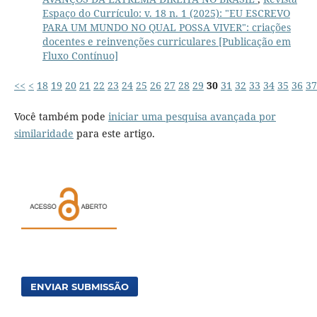
Espaço do Currículo: v. 18 n. 1 (2025): "EU ESCREVO
PARA UM MUNDO NO QUAL POSSA VIVER": criações
docentes e reinvenções curriculares [Publicação em
Fluxo Contínuo]
<<
<
18
19
20
21
22
23
24
25
26
27
28
29
30
31
32
33
34
35
36
37
Você também pode
iniciar uma pesquisa avançada por
similaridade
para este artigo.
ENVIAR SUBMISSÃO