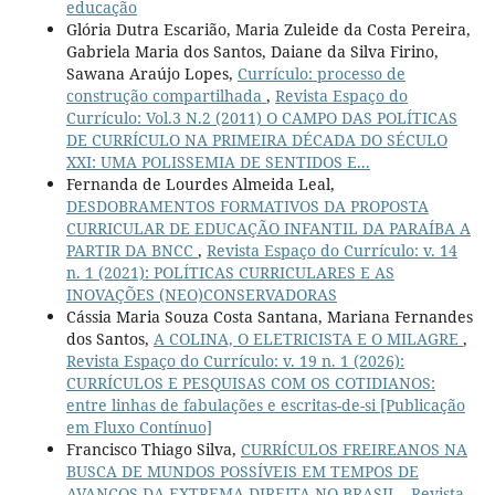
educação
Glória Dutra Escarião, Maria Zuleide da Costa Pereira,
Gabriela Maria dos Santos, Daiane da Silva Firino,
Sawana Araújo Lopes,
Currículo: processo de
construção compartilhada
,
Revista Espaço do
Currículo: Vol.3 N.2 (2011) O CAMPO DAS POLÍTICAS
DE CURRÍCULO NA PRIMEIRA DÉCADA DO SÉCULO
XXI: UMA POLISSEMIA DE SENTIDOS E...
Fernanda de Lourdes Almeida Leal,
DESDOBRAMENTOS FORMATIVOS DA PROPOSTA
CURRICULAR DE EDUCAÇÃO INFANTIL DA PARAÍBA A
PARTIR DA BNCC
,
Revista Espaço do Currículo: v. 14
n. 1 (2021): POLÍTICAS CURRICULARES E AS
INOVAÇÕES (NEO)CONSERVADORAS
Cássia Maria Souza Costa Santana, Mariana Fernandes
dos Santos,
A COLINA, O ELETRICISTA E O MILAGRE
,
Revista Espaço do Currículo: v. 19 n. 1 (2026):
CURRÍCULOS E PESQUISAS COM OS COTIDIANOS:
entre linhas de fabulações e escritas-de-si [Publicação
em Fluxo Contínuo]
Francisco Thiago Silva,
CURRÍCULOS FREIREANOS NA
BUSCA DE MUNDOS POSSÍVEIS EM TEMPOS DE
AVANÇOS DA EXTREMA DIREITA NO BRASIL
,
Revista