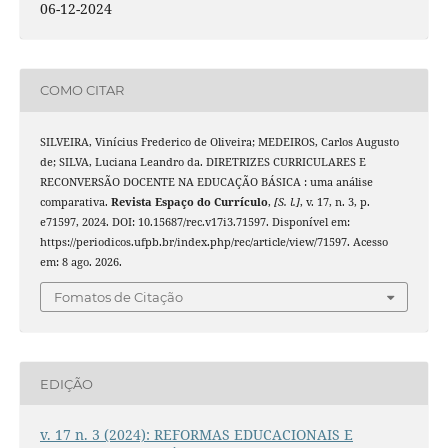
06-12-2024
COMO CITAR
SILVEIRA, Vinícius Frederico de Oliveira; MEDEIROS, Carlos Augusto
de; SILVA, Luciana Leandro da. DIRETRIZES CURRICULARES E
RECONVERSÃO DOCENTE NA EDUCAÇÃO BÁSICA : uma análise
comparativa.
Revista Espaço do Currículo
,
[S. l.]
, v. 17, n. 3, p.
e71597, 2024. DOI: 10.15687/rec.v17i3.71597. Disponível em:
https://periodicos.ufpb.br/index.php/rec/article/view/71597. Acesso
em: 8 ago. 2026.
Fomatos de Citação
EDIÇÃO
v. 17 n. 3 (2024): REFORMAS EDUCACIONAIS E