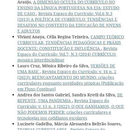
Araújo,
A DIMENSÃO OCULTA DO CURRÍCULO NO
ENSINO DA LÍNGUA PORTUGUESA NA EJA: ESTUDO
DE CASO
,
Revista Espaço do Currículo: Vol.6 N.3
(2013) A POLÍTICA DE CURRÍCULO: TENDÊNCIAS E
DESAFIOS NO CONTEXTO DA EDUCAÇÃO DE JOVENS
E ADULTOS
Viviani Anaya, Célia Regina Teixeira,
CAMPO TEÓRICO
CURRICULAR, TENDÊNCIAS PEDAGÓGICAS E PRÁXIS
DOCENTE: CONSTITUIÇÃO E INFLUÊNCIA
,
Revista
Espaço do Currículo: Vol.7, N.3 (2014) CURRÍCULO:
mosaico interdisciplinar
Lauro Cruz, Mônica Ribeiro da Silva,
VERSÕES DE
UMA BASE
,
Revista Espaço do Currículo: v. 16 n. 2
(2023): REENCANTAMENTO DO MUNDO: criações
curriculares enquanto novidades utópicas [Publicação
em Fluxo Contínuo]
Andrea dos Santos Gabriel, Sandra Kretli da Silva,
DE
REPENTE, UMA PANDEMIA
,
Revista Espaço do
Currículo: v. 15 n. 3 (2022): O QUE GANHAMOS, O QUE
NÃO PODEMOS PERDER: criações curriculares e
tecnologias nos cotidianos escolares
Lucinete Gadelha, Márcia Alessandra Beltrão Soares,
TEORIAS CURRICULARES
,
Revista Espaço do