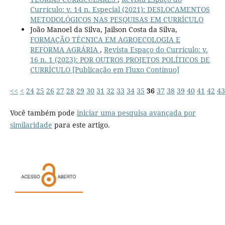
Currículo: v. 14 n. Especial (2021): DESLOCAMENTOS
METODOLÓGICOS NAS PESQUISAS EM CURRÍCULO
João Manoel da Silva, Jailson Costa da Silva,
FORMAÇÃO TÉCNICA EM AGROECOLOGIA E
REFORMA AGRÁRIA
,
Revista Espaço do Currículo: v.
16 n. 1 (2023): POR OUTROS PROJETOS POLÍTICOS DE
CURRÍCULO [Publicação em Fluxo Contínuo]
<<
<
24
25
26
27
28
29
30
31
32
33
34
35
36
37
38
39
40
41
42
43
Você também pode
iniciar uma pesquisa avançada por
similaridade
para este artigo.