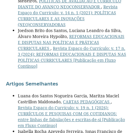
Medeiros,
POLÍTICAS DE AVALIAÇÃO E CURRÍCULO
DIANTE DO AVANÇO NEOCONSERVADOR
,
Revista
Espaço do Currículo: v. 14 n. 1 (2021): POLÍTICAS
CURRICULARES E AS INOVAÇÕES
(NEO)CONSERVADORAS
Joedson Brito dos Santos, Luciana Leandro da Silva,
Álvaro Moreira Hypolito,
REFORMAS EDUCACIONAIS
E DISPUTAS NAS POLÍTICAS E PRÁTICAS
CURRICULARES
,
Revista Espaço do Currículo: v. 17 n.
3 (2024): REFORMAS EDUCACIONAIS E DISPUTAS NAS
POLÍTICAS CURRICULARES [Publicação em Fluxo
Contínuo]
Artigos Semelhantes
Luana dos Santos Nogueira Garcia, Maritza Maciel
Castrillon Maldonado,
CARTAS PEDAGÓGICAS
,
Revista Espaço do Currículo: v. 19 n. 1 (2026):
CURRÍCULOS E PESQUISAS COM OS COTIDIANOS:
entre linhas de fabulações e escritas-de-si [Publicação
em Fluxo Contínuo]
Isabella Rocha Azevedo Ferreira, Jonas Francisco de