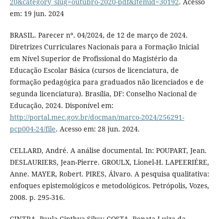
20&category_slug=outubro-2020-pdf&Itemid=30192
. Acesso
em: 19 jun. 2024
BRASIL. Parecer nº. 04/2024, de 12 de março de 2024.
Diretrizes Curriculares Nacionais para a Formação Inicial
em Nível Superior de Profissional do Magistério da
Educação Escolar Básica (cursos de licenciatura, de
formação pedagógica para graduados não licenciados e de
segunda licenciatura). Brasília, DF: Conselho Nacional de
Educação, 2024. Disponível em:
http://portal.mec.gov.br/docman/marco-2024/256291-
pcp004-24/file
. Acesso em: 28 jun. 2024.
CELLARD, André. A análise documental. In: POUPART, Jean.
DESLAURIERS, Jean-Pierre. GROULX, Lionel-H. LAPEERIÉRE,
Anne. MAYER, Robert. PIRES, Álvaro. A pesquisa qualitativa:
enfoques epistemológicos e metodológicos. Petrópolis, Vozes,
2008. p. 295-316.
CINTRA, Paula Cinthya Silva; COSTA, Renata Luiza da.