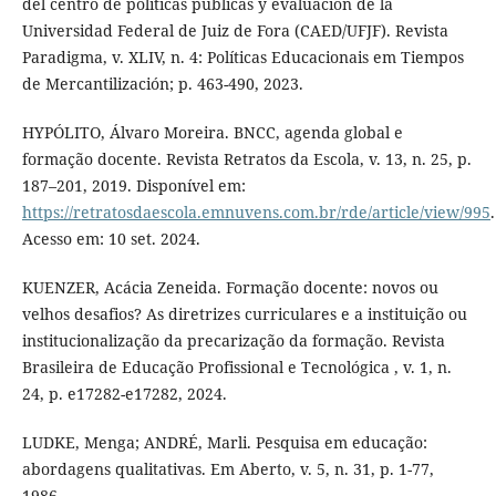
del centro de políticas públicas y evaluación de la
Universidad Federal de Juiz de Fora (CAED/UFJF). Revista
Paradigma, v. XLIV, n. 4: Políticas Educacionais em Tiempos
de Mercantilización; p. 463-490, 2023.
HYPÓLITO, Álvaro Moreira. BNCC, agenda global e
formação docente. Revista Retratos da Escola, v. 13, n. 25, p.
187–201, 2019. Disponível em:
https://retratosdaescola.emnuvens.com.br/rde/article/view/995
.
Acesso em: 10 set. 2024.
KUENZER, Acácia Zeneida. Formação docente: novos ou
velhos desafios? As diretrizes curriculares e a instituição ou
institucionalização da precarização da formação. Revista
Brasileira de Educação Profissional e Tecnológica , v. 1, n.
24, p. e17282-e17282, 2024.
LUDKE, Menga; ANDRÉ, Marli. Pesquisa em educação:
abordagens qualitativas. Em Aberto, v. 5, n. 31, p. 1-77,
1986.