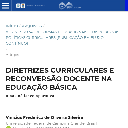
INÍCIO
/
ARQUIVOS
/
V. 17 N. 3 (2024): REFORMAS EDUCACIONAIS E DISPUTAS NAS
POLÍTICAS CURRICULARES [PUBLICAÇÃO EM FLUXO
CONTÍNUO]
/
Artigos
DIRETRIZES CURRICULARES E
RECONVERSÃO DOCENTE NA
EDUCAÇÃO BÁSICA
uma análise comparativa
Vinícius Frederico de Oliveira Silveira
Universidade Federal de Campina Grande, Brasil.