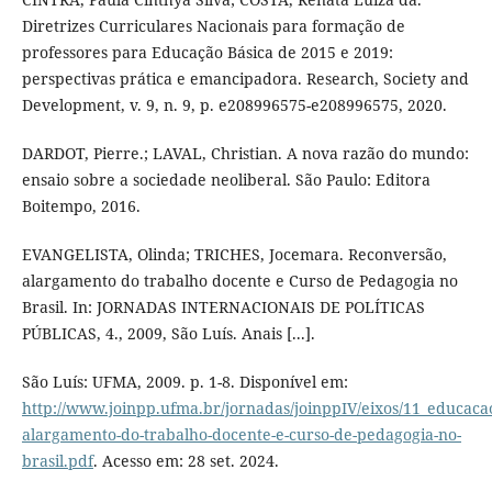
Diretrizes Curriculares Nacionais para formação de
professores para Educação Básica de 2015 e 2019:
perspectivas prática e emancipadora. Research, Society and
Development, v. 9, n. 9, p. e208996575-e208996575, 2020.
DARDOT, Pierre.; LAVAL, Christian. A nova razão do mundo:
ensaio sobre a sociedade neoliberal. São Paulo: Editora
Boitempo, 2016.
EVANGELISTA, Olinda; TRICHES, Jocemara. Reconversão,
alargamento do trabalho docente e Curso de Pedagogia no
Brasil. In: JORNADAS INTERNACIONAIS DE POLÍTICAS
PÚBLICAS, 4., 2009, São Luís. Anais [...].
São Luís: UFMA, 2009. p. 1-8. Disponível em:
http://www.joinpp.ufma.br/jornadas/joinppIV/eixos/11_educaca
alargamento-do-trabalho-docente-e-curso-de-pedagogia-no-
brasil.pdf
. Acesso em: 28 set. 2024.