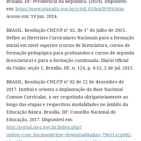
Brasília, DF: Presidência da República, [2024]. Disponível
em:
https://www.planalto.gov.br/ccivil_03/leis/l9394.htm
.
Acesso em: 19 jun. 2024.
BRASIL. Resolução CNE/CP n° 02, de 1° de julho de 2015.
Define as Diretrizes Curriculares Nacionais para a formação
inicial em nível superior (cursos de licenciatura, cursos de
formação pedagógica para graduandos e cursos de segunda
licenciatura) e para a formação continuada. Diário Oficial
da União: seção 1, Brasília, DF, n. 124, p. 8-12, 2 de jul. 2015.
BRASIL. Resolução CNE/CP n° 02 de 22 de dezembro de
2017. Institui e orienta a implantação da Base Nacional
Comum Curricular, a ser respeitada obrigatoriamente ao
longo das etapas e respectivas modalidades no âmbito da
Educação Básica. Brasília, DF: Conselho Nacional de
Educação, 2017. Disponível em:
http://portal.mec.gov.br/index.php?
option=com_docman&view=download&alias=79631-rcp002-