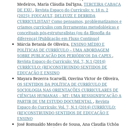
Medeiros, Maria Cláudia Dal'Igna,
TERCEIRA CABAÇA
DE EXU
,
Revista Espaço do Currículo: v. 18 n. 2
(2025): FOUCAULT, DELEUZE E DERRIDA
CURRICULISTAS? Como pensamos, problematizamos e
criamos currículos com ferramentas metodológicas e
conceituais pós-estruturalistas (ou da filosofia da
diferença) [Publicação em Fluxo Contínuo]
Márcia Betania de Oliveira,
ENSINO MÉDIO E
POLÍTICAS DE CURRÍCULO – UMA ABORDAGEM
SOBRE PUBLICAÇÃO DOS PERIÓDICOS DA CAPES
,
Revista Espaço do Currículo: Vol. 7, N.1 (2014)
CURRÍCULO: (RE)CONSTRUINDO SENTIDOS DE
EDUCAÇÃO E ENSINO
Mayara Bezerra Scarselli, Ozerina Victor de Oliveira,
OS SENTIDOS DA POLÍTICA DE CURRÍCULO DE
SOCIOLOGIA NAS ORIENTAÇÕES CURRICULARES DE
CIÊNCIAS HUMANAS – MT: UMA RESSIGNIFICAÇÃO A
PARTIR DE UM ESTUDO DOCUMENTAL
,
Revista
Espaço do Currículo: Vol. 7, N.1 (2014) CURRÍCULO:
(RE)CONSTRUINDO SENTIDOS DE EDUCAÇÃO E
ENSINO
José Romualdo Mendes de Sousa, Ana Claudia Uchôa