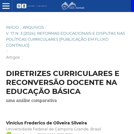
INÍCIO
/
ARQUIVOS
/
V. 17 N. 3 (2024): REFORMAS EDUCACIONAIS E DISPUTAS NAS
POLÍTICAS CURRICULARES [PUBLICAÇÃO EM FLUXO
CONTÍNUO]
/
Artigos
DIRETRIZES CURRICULARES E
RECONVERSÃO DOCENTE NA
EDUCAÇÃO BÁSICA
uma análise comparativa
Vinícius Frederico de Oliveira Silveira
Universidade Federal de Campina Grande, Brasil.