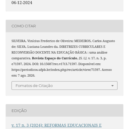
06-12-2024
COMO CITAR
SILVEIRA, Vinícius Frederico de Oliveira; MEDEIROS, Carlos Augusto
de; SILVA, Luciana Leandro da. DIRETRIZES CURRICULARES E
RECONVERSÃO DOCENTE NA EDUCAÇÃO BÁSICA : uma análise
comparativa.
Revista Espaço do Currículo
,
[S. l.]
, v. 17, n. 3, p.
e71597, 2024. DOI: 10.15687/rec.v17i3.71597. Disponível em:
https://periodicos.ufpb.br/index.php/rec/article/view/71597. Acesso
em: 7 ago. 2026.
Fomatos de Citação
EDIÇÃO
v. 17 n. 3 (2024): REFORMAS EDUCACIONAIS E