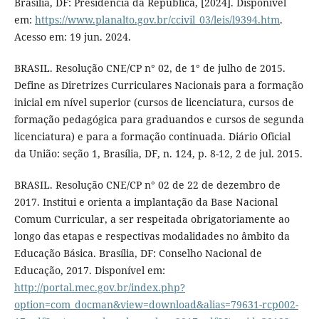
Brasília, DF: Presidência da República, [2024]. Disponível
em:
https://www.planalto.gov.br/ccivil_03/leis/l9394.htm
.
Acesso em: 19 jun. 2024.
BRASIL. Resolução CNE/CP n° 02, de 1° de julho de 2015.
Define as Diretrizes Curriculares Nacionais para a formação
inicial em nível superior (cursos de licenciatura, cursos de
formação pedagógica para graduandos e cursos de segunda
licenciatura) e para a formação continuada. Diário Oficial
da União: seção 1, Brasília, DF, n. 124, p. 8-12, 2 de jul. 2015.
BRASIL. Resolução CNE/CP n° 02 de 22 de dezembro de
2017. Institui e orienta a implantação da Base Nacional
Comum Curricular, a ser respeitada obrigatoriamente ao
longo das etapas e respectivas modalidades no âmbito da
Educação Básica. Brasília, DF: Conselho Nacional de
Educação, 2017. Disponível em:
http://portal.mec.gov.br/index.php?
option=com_docman&view=download&alias=79631-rcp002-