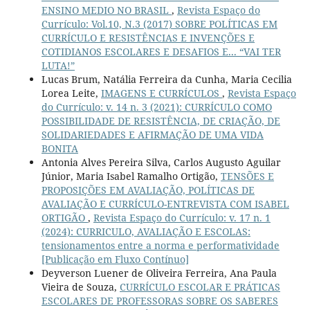
ENSINO MEDIO NO BRASIL
,
Revista Espaço do
Currículo: Vol.10, N.3 (2017) SOBRE POLÍTICAS EM
CURRÍCULO E RESISTÊNCIAS E INVENÇÕES E
COTIDIANOS ESCOLARES E DESAFIOS E... “VAI TER
LUTA!”
Lucas Brum, Natália Ferreira da Cunha, Maria Cecilia
Lorea Leite,
IMAGENS E CURRÍCULOS
,
Revista Espaço
do Currículo: v. 14 n. 3 (2021): CURRÍCULO COMO
POSSIBILIDADE DE RESISTÊNCIA, DE CRIAÇÃO, DE
SOLIDARIEDADES E AFIRMAÇÃO DE UMA VIDA
BONITA
Antonia Alves Pereira Silva, Carlos Augusto Aguilar
Júnior, Maria Isabel Ramalho Ortigão,
TENSÕES E
PROPOSIÇÕES EM AVALIAÇÃO, POLÍTICAS DE
AVALIAÇÃO E CURRÍCULO-ENTREVISTA COM ISABEL
ORTIGÃO
,
Revista Espaço do Currículo: v. 17 n. 1
(2024): CURRICULO, AVALIAÇÃO E ESCOLAS:
tensionamentos entre a norma e performatividade
[Publicação em Fluxo Contínuo]
Deyverson Luener de Oliveira Ferreira, Ana Paula
Vieira de Souza,
CURRÍCULO ESCOLAR E PRÁTICAS
ESCOLARES DE PROFESSORAS SOBRE OS SABERES