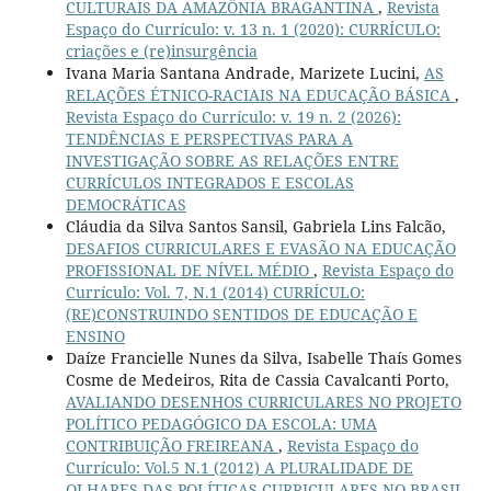
CULTURAIS DA AMAZÔNIA BRAGANTINA
,
Revista
Espaço do Currículo: v. 13 n. 1 (2020): CURRÍCULO:
criações e (re)insurgência
Ivana Maria Santana Andrade, Marizete Lucini,
AS
RELAÇÕES ÉTNICO-RACIAIS NA EDUCAÇÃO BÁSICA
,
Revista Espaço do Currículo: v. 19 n. 2 (2026):
TENDÊNCIAS E PERSPECTIVAS PARA A
INVESTIGAÇÃO SOBRE AS RELAÇÕES ENTRE
CURRÍCULOS INTEGRADOS E ESCOLAS
DEMOCRÁTICAS
Cláudia da Silva Santos Sansil, Gabriela Lins Falcão,
DESAFIOS CURRICULARES E EVASÃO NA EDUCAÇÃO
PROFISSIONAL DE NÍVEL MÉDIO
,
Revista Espaço do
Currículo: Vol. 7, N.1 (2014) CURRÍCULO:
(RE)CONSTRUINDO SENTIDOS DE EDUCAÇÃO E
ENSINO
Daíze Francielle Nunes da Silva, Isabelle Thaís Gomes
Cosme de Medeiros, Rita de Cassia Cavalcanti Porto,
AVALIANDO DESENHOS CURRICULARES NO PROJETO
POLÍTICO PEDAGÓGICO DA ESCOLA: UMA
CONTRIBUIÇÃO FREIREANA
,
Revista Espaço do
Currículo: Vol.5 N.1 (2012) A PLURALIDADE DE
OLHARES DAS POLÍTICAS CURRICULARES NO BRASIL