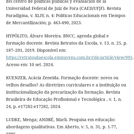
del centro de políticas públicas y evaluación de la
Universidad Federal de Juiz de Fora (CAED/UFJF). Revista
Paradigma, v. XLIV, n. 4: Políticas Educacionais em Tiempos
de Mercantilización; p. 463-490, 2023.
HYPÓLITO, Álvaro Moreira. BNCC, agenda global e
formação docente. Revista Retratos da Escola, v. 13, n. 25, p.
187–201, 2019. Disponível em:
https://retratosdaescola.emnuvens.com.br/rde/article/view/995
.
Acesso em: 10 set. 2024.
KUENZER, Acácia Zeneida. Formação docente: novos ou
velhos desafios? As diretrizes curriculares e a instituição ou
institucionalização da precarização da formação. Revista
Brasileira de Educação Profissional e Tecnológica , v. 1, n.
24, p. e17282-e17282, 2024.
LUDKE, Menga; ANDRÉ, Marli. Pesquisa em educação:
abordagens qualitativas. Em Aberto, v. 5, n. 31, p. 1-77,
1986.