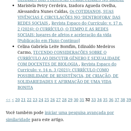
Maristela Petry Cerdeira, Izadora Agueda Ovelha,
Alessandra Nunes Caldas,
Os COTIDIANOS, SUAS
VIVÊNCIAS E CIRCULAÇÕES NO ‘DENTROFORA’ DAS
REDES SOCIAIS
,
Revista Espaço do Currículo: v. 17 n.
2 (2024): O CURRÍCULO, O TEMPO E AS REDES
SOCIAIS: lugares de afetos e aceleração da vida
[Publicação em Fluxo Contínuo]
Celina Gabriela Leite Bomfim, Edinaldo Medeiros
Carmo,
TECENDO CONSIDERAÇÕES SOBRE O
CURRÍCULO AO DISCUTIR GÊNERO E SEXUALIDADE
COM DOCENTES DE BIOLOGIA
,
Revista Espaço do
Currículo: v. 14 n. 3 (2021): CURRÍCULO COMO
POSSIBILIDADE DE RESISTÊNCIA, DE CRIAÇÃO, DE
SOLIDARIEDADES E AFIRMAÇÃO DE UMA VIDA
BONITA
<<
<
20
21
22
23
24
25
26
27
28
29
30
31
32
33
34
35
36
37
38
39
Você também pode
iniciar uma pesquisa avançada por
similaridade
para este artigo.