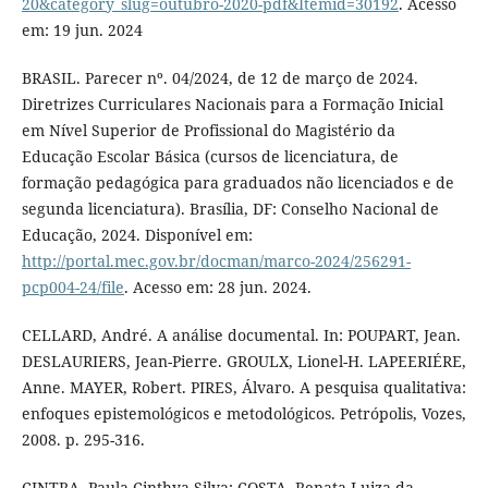
20&category_slug=outubro-2020-pdf&Itemid=30192
. Acesso
em: 19 jun. 2024
BRASIL. Parecer nº. 04/2024, de 12 de março de 2024.
Diretrizes Curriculares Nacionais para a Formação Inicial
em Nível Superior de Profissional do Magistério da
Educação Escolar Básica (cursos de licenciatura, de
formação pedagógica para graduados não licenciados e de
segunda licenciatura). Brasília, DF: Conselho Nacional de
Educação, 2024. Disponível em:
http://portal.mec.gov.br/docman/marco-2024/256291-
pcp004-24/file
. Acesso em: 28 jun. 2024.
CELLARD, André. A análise documental. In: POUPART, Jean.
DESLAURIERS, Jean-Pierre. GROULX, Lionel-H. LAPEERIÉRE,
Anne. MAYER, Robert. PIRES, Álvaro. A pesquisa qualitativa:
enfoques epistemológicos e metodológicos. Petrópolis, Vozes,
2008. p. 295-316.
CINTRA, Paula Cinthya Silva; COSTA, Renata Luiza da.