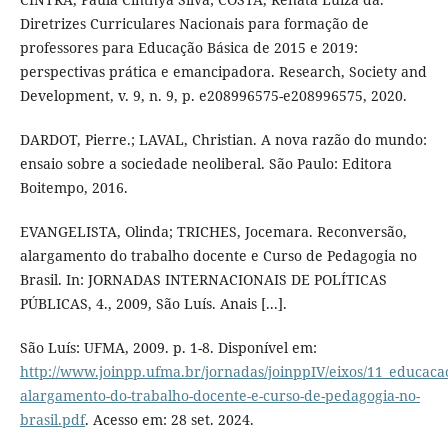
Diretrizes Curriculares Nacionais para formação de
professores para Educação Básica de 2015 e 2019:
perspectivas prática e emancipadora. Research, Society and
Development, v. 9, n. 9, p. e208996575-e208996575, 2020.
DARDOT, Pierre.; LAVAL, Christian. A nova razão do mundo:
ensaio sobre a sociedade neoliberal. São Paulo: Editora
Boitempo, 2016.
EVANGELISTA, Olinda; TRICHES, Jocemara. Reconversão,
alargamento do trabalho docente e Curso de Pedagogia no
Brasil. In: JORNADAS INTERNACIONAIS DE POLÍTICAS
PÚBLICAS, 4., 2009, São Luís. Anais [...].
São Luís: UFMA, 2009. p. 1-8. Disponível em:
http://www.joinpp.ufma.br/jornadas/joinppIV/eixos/11_educaca
alargamento-do-trabalho-docente-e-curso-de-pedagogia-no-
brasil.pdf
. Acesso em: 28 set. 2024.