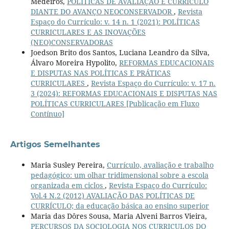
Medeiros,
POLÍTICAS DE AVALIAÇÃO E CURRÍCULO
DIANTE DO AVANÇO NEOCONSERVADOR
,
Revista
Espaço do Currículo: v. 14 n. 1 (2021): POLÍTICAS
CURRICULARES E AS INOVAÇÕES
(NEO)CONSERVADORAS
Joedson Brito dos Santos, Luciana Leandro da Silva,
Álvaro Moreira Hypolito,
REFORMAS EDUCACIONAIS
E DISPUTAS NAS POLÍTICAS E PRÁTICAS
CURRICULARES
,
Revista Espaço do Currículo: v. 17 n.
3 (2024): REFORMAS EDUCACIONAIS E DISPUTAS NAS
POLÍTICAS CURRICULARES [Publicação em Fluxo
Contínuo]
Artigos Semelhantes
Maria Susley Pereira,
Currículo, avaliação e trabalho
pedagógico: um olhar tridimensional sobre a escola
organizada em ciclos
,
Revista Espaço do Currículo:
Vol.4 N.2 (2012) AVALIAÇÃO DAS POLÍTICAS DE
CURRÍCULO; da educação básica ao ensino superior
Maria das Dôres Sousa, Maria Alveni Barros Vieira,
PERCURSOS DA SOCIOLOGIA NOS CURRICULOS DO