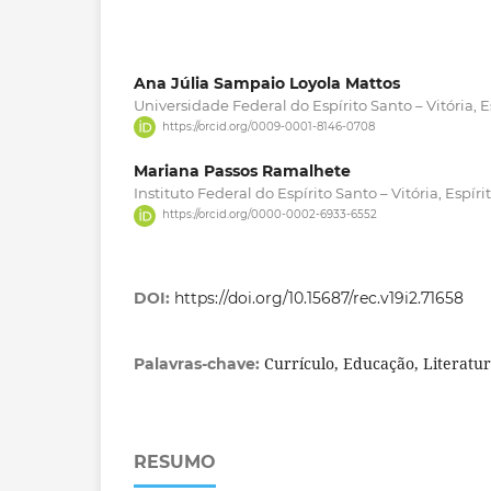
Ana Júlia Sampaio Loyola Mattos
Universidade Federal do Espírito Santo – Vitória, Es
https://orcid.org/0009-0001-8146-0708
Mariana Passos Ramalhete
Instituto Federal do Espírito Santo – Vitória, Espírit
https://orcid.org/0000-0002-6933-6552
DOI:
https://doi.org/10.15687/rec.v19i2.71658
Currículo, Educação, Literatu
Palavras-chave:
RESUMO