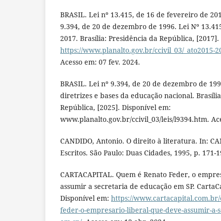
BRASIL. Lei nº 13.415, de 16 de fevereiro de 2017
9.394, de 20 de dezembro de 1996. Lei Nº 13.41
2017. Brasília: Presidência da República, [2017].
https://www.planalto.gov.br/ccivil_03/_ato2015-2
Acesso em: 07 fev. 2024.
BRASIL. Lei nº 9.394, de 20 de dezembro de 199
diretrizes e bases da educação nacional. Brasíli
República, [2025]. Disponível em:
www.planalto.gov.br/ccivil_03/leis/l9394.htm. A
CANDIDO, Antonio. O direito à literatura. In: C
Escritos. São Paulo: Duas Cidades, 1995, p. 171-1
CARTACAPITAL. Quem é Renato Feder, o empresá
assumir a secretaria de educação em SP. CartaCa
Disponível em:
https://www.cartacapital.com.br
feder-o-empresario-liberal-que-deve-assumir-a-