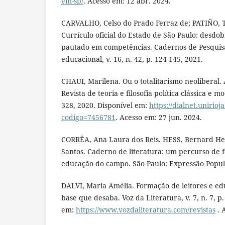
em-sp/
. Acesso em: 12 abr. 2024.
CARVALHO, Celso do Prado Ferraz de; PATIÑO, Ta
Currículo oficial do Estado de São Paulo: desd
pautado em competências. Cadernos de Pesqui
educacional, v. 16, n. 42, p. 124-145, 2021.
CHAUI, Marilena. Ou o totalitarismo neoliberal.
Revista de teoria e filosofia política clássica e mo
328, 2020. Disponível em:
https://dialnet.unirioja
codigo=7456781
. Acesso em: 27 jun. 2024.
CORRÊA, Ana Laura dos Reis. HESS, Bernard H
Santos. Caderno de literatura: um percurso de 
educação do campo. São Paulo: Expressão Popul
DALVI, Maria Amélia. Formação de leitores e ed
base que desaba. Voz da Literatura, v. 7, n. 7, p.
em:
https://www.vozdaliteratura.com/revistas
. 