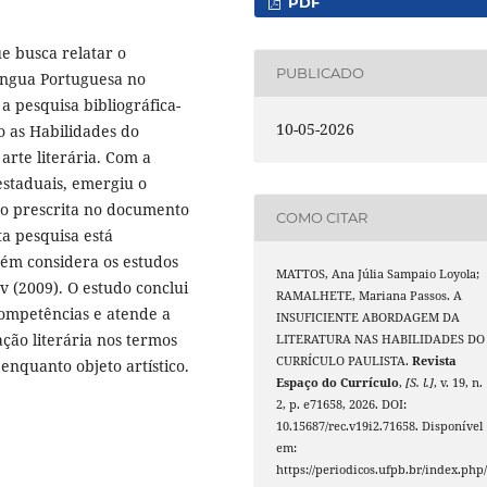
PDF
e busca relatar o
PUBLICADO
íngua Portuguesa no
a pesquisa bibliográfica-
10-05-2026
o as Habilidades do
 arte literária. Com a
estaduais, emergiu o
ndo prescrita no documento
COMO CITAR
ta pesquisa está
bém considera os estudos
MATTOS, Ana Júlia Sampaio Loyola;
v (2009). O estudo conclui
RAMALHETE, Mariana Passos. A
competências e atende a
INSUFICIENTE ABORDAGEM DA
ação literária nos termos
LITERATURA NAS HABILIDADES DO
CURRÍCULO PAULISTA.
Revista
 enquanto objeto artístico.
Espaço do Currículo
,
[S. l.]
, v. 19, n.
2, p. e71658, 2026. DOI:
10.15687/rec.v19i2.71658. Disponível
em:
https://periodicos.ufpb.br/index.php/