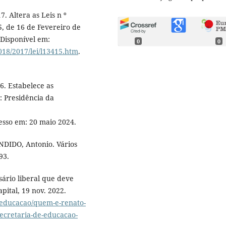
. Altera as Leis n º
5, de 16 de Fevereiro de
 Disponível em:
0
0
018/2017/lei/l13415.htm
.
6. Estabelece as
a: Presidência da
cesso em: 20 maio 2024.
ANDIDO, Antonio. Vários
93.
rio liberal que deve
pital, 19 nov. 2022.
/educacao/quem-e-renato-
secretaria-de-educacao-