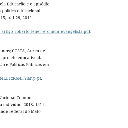
la Educação e o episódio
 política educacional
15, p. 1-29, 2012.
19_artigo_roberto_leher_e_olinda_evangelista.pdf
.
Santos; COSTA, Áurea de
o projeto educativo da
ão e Políticas Públicas em
:
Yt4LBFzK6NF/?lang=pt
.
e Nacional Comum
o indivíduo. 2018. 121 f.
dade Federal do Mato