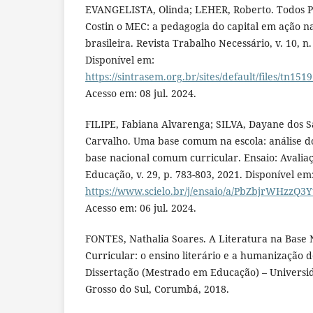
EVANGELISTA, Olinda; LEHER, Roberto. Todos Pe
Costin o MEC: a pedagogia do capital em ação na
brasileira. Revista Trabalho Necessário, v. 10, n. 
Disponível em:
https://sintrasem.org.br/sites/default/files/tn15
Acesso em: 08 jul. 2024.
FILIPE, Fabiana Alvarenga; SILVA, Dayane dos 
Carvalho. Uma base comum na escola: análise d
base nacional comum curricular. Ensaio: Avaliaç
Educação, v. 29, p. 783-803, 2021. Disponível em
https://www.scielo.br/j/ensaio/a/PbZbjrWHzzQ3
Acesso em: 06 jul. 2024.
FONTES, Nathalia Soares. A Literatura na Bas
Curricular: o ensino literário e a humanização d
Dissertação (Mestrado em Educação) – Universi
Grosso do Sul, Corumbá, 2018.