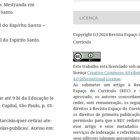
to. Mestranda em
 Santo.
LICENÇA
l do Espírito Santo –
Copyright (c) 2024 Revista Espaço 
 do Espírito Santo.
Currículo
Este trabalho está licenciado sob 
licença
Creative Commons Attribu
4.0 International License
.
Ao submeter um artigo à Rev
Espaço do Currículo (REC) e t
aprovado, os autores concorda
ar até 9 bi da Educação (e
ceder, sem remuneração, os segui
 Capital, São Paulo, p. 01-
direitos à Revista Espaço do Currí
os direitos de primeira publicaçã
rcisio-quer-retirar-ate-
permissão para que a REC redistr
esse artigo e seus metadados
olas-publicas/. Acesso em:
serviços de indexação e referênci
seus editores julguem apropriados