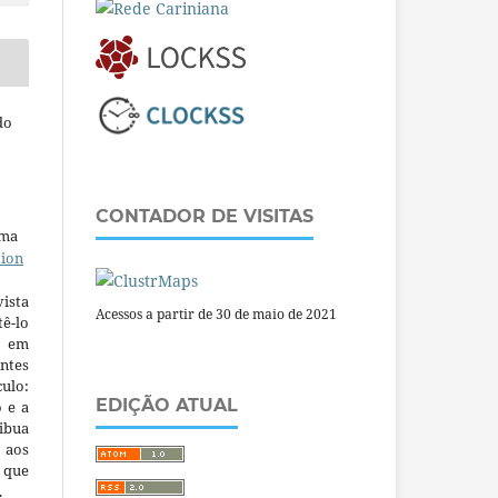
do
CONTADOR DE VISITAS
uma
tion
ista
Acessos a partir de 30 de maio de 2021
ê-lo
m em
ntes
culo:
EDIÇÃO ATUAL
o e a
ibua
 aos
a que
.