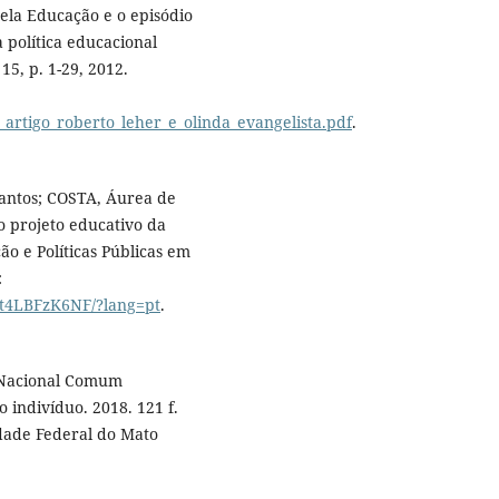
la Educação e o episódio
 política educacional
15, p. 1-29, 2012.
19_artigo_roberto_leher_e_olinda_evangelista.pdf
.
Santos; COSTA, Áurea de
o projeto educativo da
ão e Políticas Públicas em
:
Yt4LBFzK6NF/?lang=pt
.
e Nacional Comum
o indivíduo. 2018. 121 f.
dade Federal do Mato