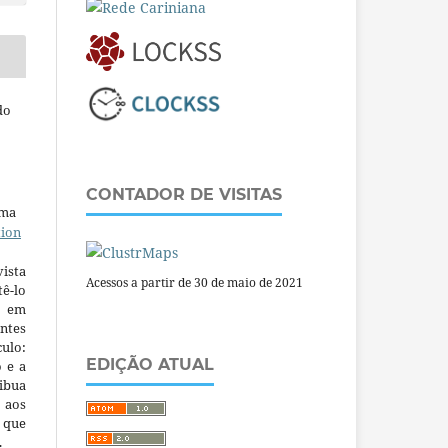
do
CONTADOR DE VISITAS
uma
tion
ista
Acessos a partir de 30 de maio de 2021
ê-lo
m em
ntes
culo:
EDIÇÃO ATUAL
o e a
ibua
 aos
a que
.