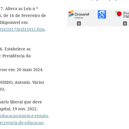
. Altera as Leis n º
5, de 16 de Fevereiro de
 Disponível em:
0
0
018/2017/lei/l13415.htm
.
6. Estabelece as
a: Presidência da
cesso em: 20 maio 2024.
ANDIDO, Antonio. Vários
93.
rio liberal que deve
pital, 19 nov. 2022.
/educacao/quem-e-renato-
secretaria-de-educacao-