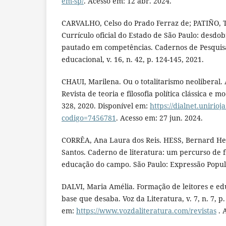
em-sp/
. Acesso em: 12 abr. 2024.
CARVALHO, Celso do Prado Ferraz de; PATIÑO, Ta
Currículo oficial do Estado de São Paulo: desd
pautado em competências. Cadernos de Pesqui
educacional, v. 16, n. 42, p. 124-145, 2021.
CHAUI, Marilena. Ou o totalitarismo neoliberal.
Revista de teoria e filosofia política clássica e mo
328, 2020. Disponível em:
https://dialnet.unirioja
codigo=7456781
. Acesso em: 27 jun. 2024.
CORRÊA, Ana Laura dos Reis. HESS, Bernard H
Santos. Caderno de literatura: um percurso de 
educação do campo. São Paulo: Expressão Popul
DALVI, Maria Amélia. Formação de leitores e ed
base que desaba. Voz da Literatura, v. 7, n. 7, p.
em:
https://www.vozdaliteratura.com/revistas
. 