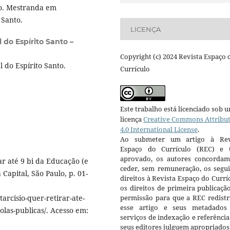
to. Mestranda em
 Santo.
LICENÇA
l do Espírito Santo –
Copyright (c) 2024 Revista Espaço 
 do Espírito Santo.
Currículo
Este trabalho está licenciado sob 
licença
Creative Commons Attribu
4.0 International License
.
Ao submeter um artigo à Rev
Espaço do Currículo (REC) e t
aprovado, os autores concorda
ar até 9 bi da Educação (e
ceder, sem remuneração, os segui
 Capital, São Paulo, p. 01-
direitos à Revista Espaço do Currí
os direitos de primeira publicaçã
rcisio-quer-retirar-ate-
permissão para que a REC redistr
esse artigo e seus metadados
olas-publicas/. Acesso em:
serviços de indexação e referênci
seus editores julguem apropriados