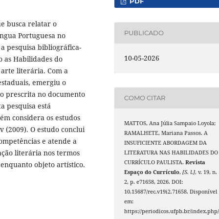
PDF
e busca relatar o
PUBLICADO
íngua Portuguesa no
a pesquisa bibliográfica-
10-05-2026
o as Habilidades do
 arte literária. Com a
estaduais, emergiu o
ndo prescrita no documento
COMO CITAR
ta pesquisa está
bém considera os estudos
MATTOS, Ana Júlia Sampaio Loyola;
v (2009). O estudo conclui
RAMALHETE, Mariana Passos. A
competências e atende a
INSUFICIENTE ABORDAGEM DA
ação literária nos termos
LITERATURA NAS HABILIDADES DO
CURRÍCULO PAULISTA.
Revista
 enquanto objeto artístico.
Espaço do Currículo
,
[S. l.]
, v. 19, n.
2, p. e71658, 2026. DOI:
10.15687/rec.v19i2.71658. Disponível
em:
https://periodicos.ufpb.br/index.php/