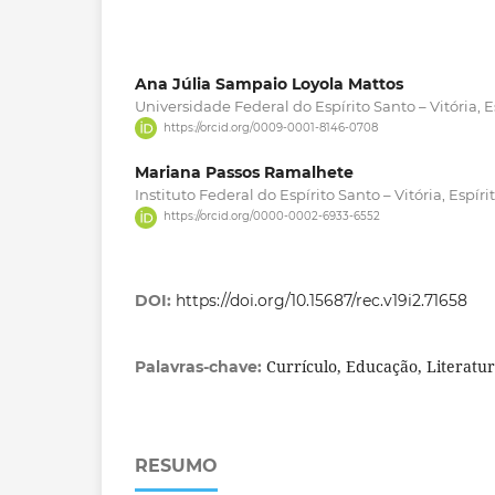
Ana Júlia Sampaio Loyola Mattos
Universidade Federal do Espírito Santo – Vitória, Es
https://orcid.org/0009-0001-8146-0708
Mariana Passos Ramalhete
Instituto Federal do Espírito Santo – Vitória, Espírit
https://orcid.org/0000-0002-6933-6552
DOI:
https://doi.org/10.15687/rec.v19i2.71658
Currículo, Educação, Literatu
Palavras-chave:
RESUMO