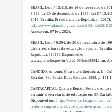
BRASIL. Lei nº 13.415, de 16 de fevereiro de 2017
9.394, de 20 de dezembro de 1996. Lei Nº 13.41
2017. Brasília: Presidência da República, [2017].
https://www.planalto.gov.br/ccivil_03/_ato2015-2
Acesso em: 07 fev. 2024.
BRASIL. Lei nº 9.394, de 20 de dezembro de 199
diretrizes e bases da educação nacional. Brasíli
República, [2025]. Disponível em:
www.planalto.gov.br/ccivil_03/leis/l9394.htm. A
CANDIDO, Antonio. O direito à literatura. In: C
Escritos. São Paulo: Duas Cidades, 1995, p. 171-1
CARTACAPITAL. Quem é Renato Feder, o empresá
assumir a secretaria de educação em SP. CartaCa
Disponível em:
https://www.cartacapital.com.br
feder-o-empresario-liberal-que-deve-assumir-a-