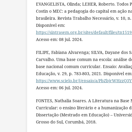
EVANGELISTA, Olinda; LEHER, Roberto. Todos Pe
Costin o MEC: a pedagogia do capital em ação na
brasileira. Revista Trabalho Necessário, v. 10, n. 
Disponível em:
https://sintrasem.org.br/sites/default/files/tn15
Acesso em: 08 jul. 2024.
FILIPE, Fabiana Alvarenga; SILVA, Dayane dos 
Carvalho. Uma base comum na escola: análise d
base nacional comum curricular. Ensaio: Avaliaç
Educação, v. 29, p. 783-803, 2021. Disponível em
https://www.scielo.br/j/ensaio/a/PbZbjrWHzzQ3
Acesso em: 06 jul. 2024.
FONTES, Nathalia Soares. A Literatura na Bas
Curricular: o ensino literário e a humanização d
Dissertação (Mestrado em Educação) – Universi
Grosso do Sul, Corumbá, 2018.