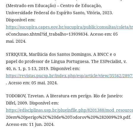
(Mestrado em Educação) – Centro de Educação,
Universidade Federal do Espírito Santo, Vitória, 2023.
Disponível em:
https://sucupira.capes.gov.br/sucupira/public/consultas/coleta
oConclusao.xhtml?id_trabalho=13939834. Acesso em: 05
mai. 2024.
STRIQUER, Marilúcia dos Santos Domingos. A BNCC e o
papel do professor de Língua Portuguesa. The ESPecialist, v.
40, n. 1, p. 1-13, 2019. Disponível em:
https://revistas.pucsp.br/index.php/esp/article/view/35562/2897
. Acesso em: 05 mai. 2024.
TODOROV, Tzvetan. A literatura em perigo. Rio de Janeiro:
Difel, 2009. Disponível em:
https://edisciplinas.usp.br/pluginfile.php/8201388/mod_resour
20em%20perigo%2C%20de%20Todorov%20%282009%29.pdf.
Acesso em: 11 jun. 2024.