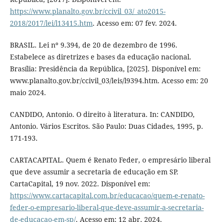
https://www.planalto.gov.br/ccivil_03/_ato2015-
2018/2017/lei/l13415.htm
. Acesso em: 07 fev. 2024.
BRASIL. Lei nº 9.394, de 20 de dezembro de 1996.
Estabelece as diretrizes e bases da educação nacional.
Brasília: Presidência da República, [2025]. Disponível em:
www.planalto.gov.br/ccivil_03/leis/l9394.htm. Acesso em: 20
maio 2024.
CANDIDO, Antonio. O direito à literatura. In: CANDIDO,
Antonio. Vários Escritos. São Paulo: Duas Cidades, 1995, p.
171-193.
CARTACAPITAL. Quem é Renato Feder, o empresário liberal
que deve assumir a secretaria de educação em SP.
CartaCapital, 19 nov. 2022. Disponível em:
https://www.cartacapital.com.br/educacao/quem-e-renato-
feder-o-empresario-liberal-que-deve-assumir-a-secretaria-
de-educacao-em-sp/
. Acesso em: 12 abr. 2024.