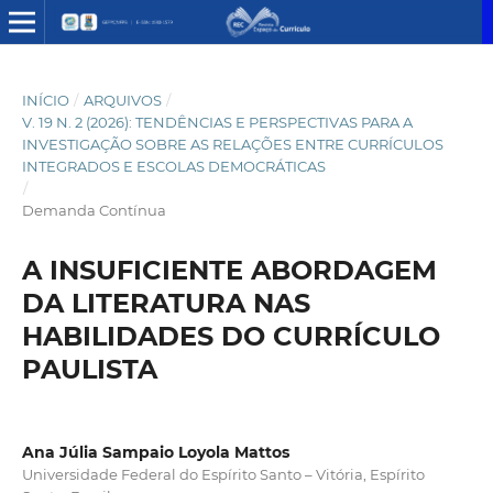
INÍCIO
/
ARQUIVOS
/
V. 19 N. 2 (2026): TENDÊNCIAS E PERSPECTIVAS PARA A
INVESTIGAÇÃO SOBRE AS RELAÇÕES ENTRE CURRÍCULOS
INTEGRADOS E ESCOLAS DEMOCRÁTICAS
/
Demanda Contínua
A INSUFICIENTE ABORDAGEM
DA LITERATURA NAS
HABILIDADES DO CURRÍCULO
PAULISTA
Ana Júlia Sampaio Loyola Mattos
Universidade Federal do Espírito Santo – Vitória, Espírito