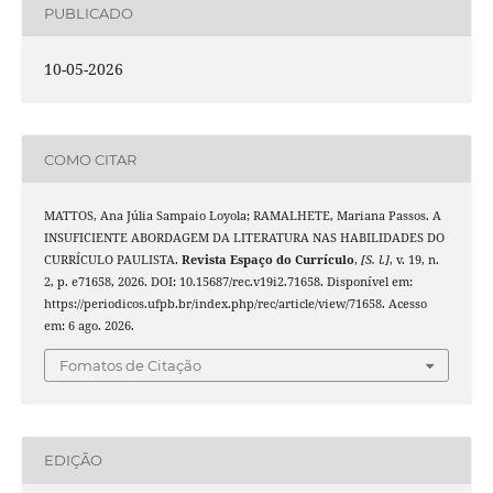
PUBLICADO
10-05-2026
COMO CITAR
MATTOS, Ana Júlia Sampaio Loyola; RAMALHETE, Mariana Passos. A
INSUFICIENTE ABORDAGEM DA LITERATURA NAS HABILIDADES DO
CURRÍCULO PAULISTA.
Revista Espaço do Currículo
,
[S. l.]
, v. 19, n.
2, p. e71658, 2026. DOI: 10.15687/rec.v19i2.71658. Disponível em:
https://periodicos.ufpb.br/index.php/rec/article/view/71658. Acesso
em: 6 ago. 2026.
Fomatos de Citação
EDIÇÃO