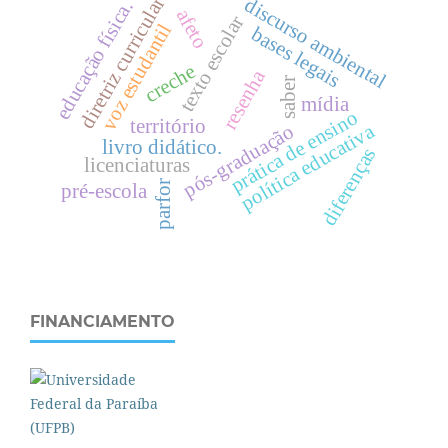
diretriz curricular
discurso ambiental
.
afeto
texto escolar
voz estudantil
bases legais
e
d
u
c
a
ç
ã
o
f
í
s
i
c
a
creche
resenha
saber
mídia
prática de ensino
território
política educativa
pós-graduação
livro didático.
diferenças
licenciaturas
parfor
pré-escola
FINANCIAMENTO