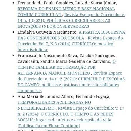
Fernanda de Paula Gomides, Luiz de Sousa Júnior,
REFORMA DO ENSINO MÉDIO E BASE NACIONAL
COMUM CURRICULAR
,
Revista Espaço do Currículo: v.
14 n. 1 (2021): POLÍTICAS CURRICULARES E AS
INOVAÇÕES (NEO)CONSERVADORAS
Lindalva Gouveia Nascimento,
A PRÁTICA DISCURSIVA
DAS CONTRIBUIÇÕES DA ESCOLA
,
Revista Espaço do
Currículo: Vol.7, N.3 (2014) CURRÍCULO: mosaico
interdisciplinar
Francisca do Nascimento Silva, Cacilda Rodrigues
Cavalcanti, Sandra Maria Gadelha de Carvalho,
O
CENTRO FAMILIAR DE FORMAÇÃO POR
ALTERNÂNCIA MANOEL MONTEIRO
,
Revista Espaço
do Currículo: v. 14 n. 2 (2021): CURRÍCULO E ESCOLAS
DO CAMPO: políticas e práticas em territorialidades
camponesas
Ana María Bermúdez Alfaro, Fernando Fogaça,
TEMPORALIDADES ACELERADAS NO
NEOLIBERALISMO
,
Revista Espaço do Currículo: v. 17
n. 2 (2024): O CURRÍCULO, O TEMPO E AS REDES
SOCIAIS: lugares de afetos e aceleração da vida
[Publicação em Fluxo Contínuo]