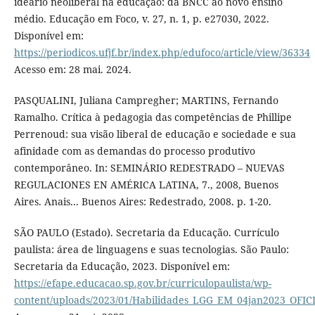
ideário neoliberal na educação: da BNCC ao novo ensino
médio. Educação em Foco, v. 27, n. 1, p. e27030, 2022.
Disponível em:
https://periodicos.ufjf.br/index.php/edufoco/article/view/36334
Acesso em: 28 mai. 2024.
PASQUALINI, Juliana Campregher; MARTINS, Fernando
Ramalho. Crítica à pedagogia das competências de Phillipe
Perrenoud: sua visão liberal de educação e sociedade e sua
afinidade com as demandas do processo produtivo
contemporâneo. In: SEMINÁRIO REDESTRADO – NUEVAS
REGULACIONES EN AMÉRICA LATINA, 7., 2008, Buenos
Aires. Anais... Buenos Aires: Redestrado, 2008. p. 1-20.
SÃO PAULO (Estado). Secretaria da Educação. Currículo
paulista: área de linguagens e suas tecnologias. São Paulo:
Secretaria da Educação, 2023. Disponível em:
https://efape.educacao.sp.gov.br/curriculopaulista/wp-
content/uploads/2023/01/Habilidades_LGG_EM_04jan2023_OFIC