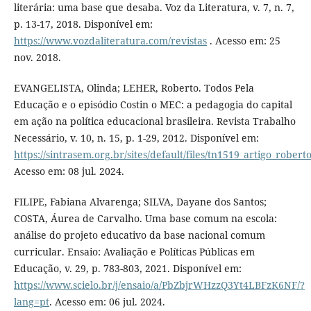
literária: uma base que desaba. Voz da Literatura, v. 7, n. 7,
p. 13-17, 2018. Disponível em:
https://www.vozdaliteratura.com/revistas
. Acesso em: 25
nov. 2018.
EVANGELISTA, Olinda; LEHER, Roberto. Todos Pela
Educação e o episódio Costin o MEC: a pedagogia do capital
em ação na política educacional brasileira. Revista Trabalho
Necessário, v. 10, n. 15, p. 1-29, 2012. Disponível em:
https://sintrasem.org.br/sites/default/files/tn1519_artigo_rober
Acesso em: 08 jul. 2024.
FILIPE, Fabiana Alvarenga; SILVA, Dayane dos Santos;
COSTA, Áurea de Carvalho. Uma base comum na escola:
análise do projeto educativo da base nacional comum
curricular. Ensaio: Avaliação e Políticas Públicas em
Educação, v. 29, p. 783-803, 2021. Disponível em:
https://www.scielo.br/j/ensaio/a/PbZbjrWHzzQ3Yt4LBFzK6NF/?
lang=pt
. Acesso em: 06 jul. 2024.