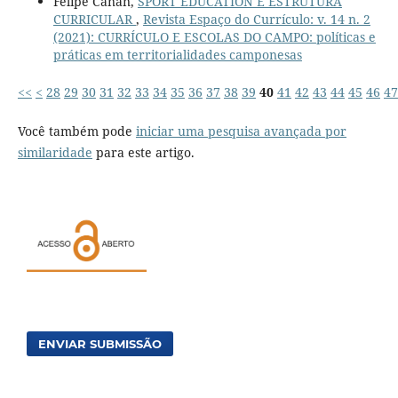
Felipe Canan,
SPORT EDUCATION E ESTRUTURA
CURRICULAR
,
Revista Espaço do Currículo: v. 14 n. 2
(2021): CURRÍCULO E ESCOLAS DO CAMPO: políticas e
práticas em territorialidades camponesas
<<
<
28
29
30
31
32
33
34
35
36
37
38
39
40
41
42
43
44
45
46
47
Você também pode
iniciar uma pesquisa avançada por
similaridade
para este artigo.
ENVIAR SUBMISSÃO