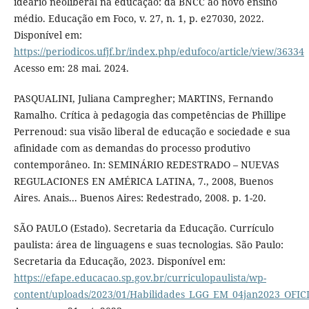
ideário neoliberal na educação: da BNCC ao novo ensino
médio. Educação em Foco, v. 27, n. 1, p. e27030, 2022.
Disponível em:
https://periodicos.ufjf.br/index.php/edufoco/article/view/36334
Acesso em: 28 mai. 2024.
PASQUALINI, Juliana Campregher; MARTINS, Fernando
Ramalho. Crítica à pedagogia das competências de Phillipe
Perrenoud: sua visão liberal de educação e sociedade e sua
afinidade com as demandas do processo produtivo
contemporâneo. In: SEMINÁRIO REDESTRADO – NUEVAS
REGULACIONES EN AMÉRICA LATINA, 7., 2008, Buenos
Aires. Anais... Buenos Aires: Redestrado, 2008. p. 1-20.
SÃO PAULO (Estado). Secretaria da Educação. Currículo
paulista: área de linguagens e suas tecnologias. São Paulo:
Secretaria da Educação, 2023. Disponível em:
https://efape.educacao.sp.gov.br/curriculopaulista/wp-
content/uploads/2023/01/Habilidades_LGG_EM_04jan2023_OFIC