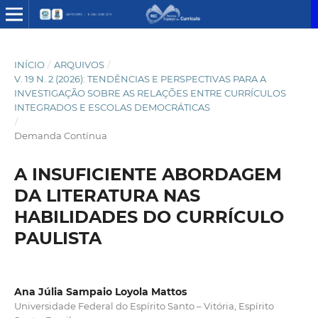
INÍCIO
/
ARQUIVOS
/
V. 19 N. 2 (2026): TENDÊNCIAS E PERSPECTIVAS PARA A
INVESTIGAÇÃO SOBRE AS RELAÇÕES ENTRE CURRÍCULOS
INTEGRADOS E ESCOLAS DEMOCRÁTICAS
/
Demanda Contínua
A INSUFICIENTE ABORDAGEM
DA LITERATURA NAS
HABILIDADES DO CURRÍCULO
PAULISTA
Ana Júlia Sampaio Loyola Mattos
Universidade Federal do Espírito Santo – Vitória, Espírito