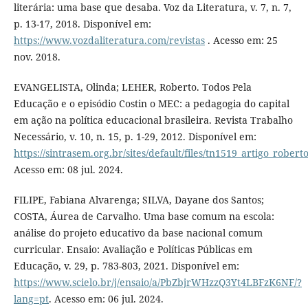
literária: uma base que desaba. Voz da Literatura, v. 7, n. 7,
p. 13-17, 2018. Disponível em:
https://www.vozdaliteratura.com/revistas
. Acesso em: 25
nov. 2018.
EVANGELISTA, Olinda; LEHER, Roberto. Todos Pela
Educação e o episódio Costin o MEC: a pedagogia do capital
em ação na política educacional brasileira. Revista Trabalho
Necessário, v. 10, n. 15, p. 1-29, 2012. Disponível em:
https://sintrasem.org.br/sites/default/files/tn1519_artigo_rober
Acesso em: 08 jul. 2024.
FILIPE, Fabiana Alvarenga; SILVA, Dayane dos Santos;
COSTA, Áurea de Carvalho. Uma base comum na escola:
análise do projeto educativo da base nacional comum
curricular. Ensaio: Avaliação e Políticas Públicas em
Educação, v. 29, p. 783-803, 2021. Disponível em:
https://www.scielo.br/j/ensaio/a/PbZbjrWHzzQ3Yt4LBFzK6NF/?
lang=pt
. Acesso em: 06 jul. 2024.