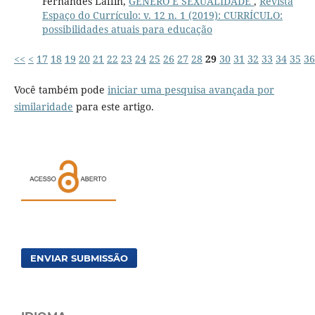
Fernandes Laffin,
GÊNERO E SEXUALIDADE
,
Revista
Espaço do Currículo: v. 12 n. 1 (2019): CURRÍCULO:
possibilidades atuais para educação
<<
<
17
18
19
20
21
22
23
24
25
26
27
28
29
30
31
32
33
34
35
36
Você também pode
iniciar uma pesquisa avançada por
similaridade
para este artigo.
ENVIAR SUBMISSÃO