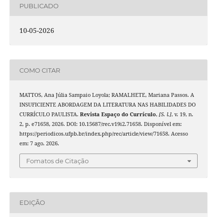
PUBLICADO
10-05-2026
COMO CITAR
MATTOS, Ana Júlia Sampaio Loyola; RAMALHETE, Mariana Passos. A
INSUFICIENTE ABORDAGEM DA LITERATURA NAS HABILIDADES DO
CURRÍCULO PAULISTA.
Revista Espaço do Currículo
,
[S. l.]
, v. 19, n.
2, p. e71658, 2026. DOI: 10.15687/rec.v19i2.71658. Disponível em:
https://periodicos.ufpb.br/index.php/rec/article/view/71658. Acesso
em: 7 ago. 2026.
Fomatos de Citação
EDIÇÃO