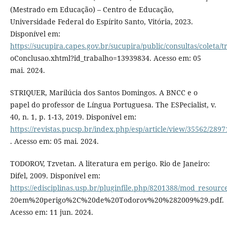
(Mestrado em Educação) – Centro de Educação,
Universidade Federal do Espírito Santo, Vitória, 2023.
Disponível em:
https://sucupira.capes.gov.br/sucupira/public/consultas/coleta
oConclusao.xhtml?id_trabalho=13939834. Acesso em: 05
mai. 2024.
STRIQUER, Marilúcia dos Santos Domingos. A BNCC e o
papel do professor de Língua Portuguesa. The ESPecialist, v.
40, n. 1, p. 1-13, 2019. Disponível em:
https://revistas.pucsp.br/index.php/esp/article/view/35562/2897
. Acesso em: 05 mai. 2024.
TODOROV, Tzvetan. A literatura em perigo. Rio de Janeiro:
Difel, 2009. Disponível em:
https://edisciplinas.usp.br/pluginfile.php/8201388/mod_resour
20em%20perigo%2C%20de%20Todorov%20%282009%29.pdf.
Acesso em: 11 jun. 2024.