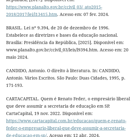
https://www.planalto.gov.br/ccivil_03/_ato2015-
2018/2017/lei/l13415.htm
. Acesso em: 07 fev. 2024.
BRASIL. Lei nº 9.394, de 20 de dezembro de 1996.
Estabelece as diretrizes e bases da educação nacional.
Brasília: Presidência da República, [2025]. Disponível em:
www.planalto.gov.br/ccivil_03/leis/l9394.htm. Acesso em: 20
maio 2024.
CANDIDO, Antonio. O direito à literatura. In: CANDIDO,
Antonio. Vários Escritos. São Paulo: Duas Cidades, 1995, p.
171-193.
CARTACAPITAL. Quem é Renato Feder, o empresário liberal
que deve assumir a secretaria de educação em SP.
CartaCapital, 19 nov. 2022. Disponível em:
https://www.cartacapital.com.br/educacao/quem-e-renato-
feder-o-empresario-liberal-que-deve-assumir-a-secretaria-
de-educacao-em-sp/
. Acesso em: 12 abr. 2024.