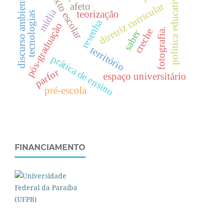
texto escolar
discurso ambiental
política educativa
diretriz curricular
afeto
mídia
teorização
tecnologias
resenha
pós-graduação
creche
fotografia.
saber
território
prática de ensino
parfor
espaço universitário
pré-escola
FINANCIAMENTO